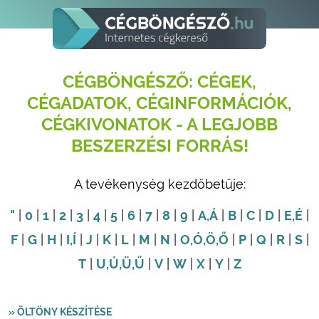
CÉGBÖNGÉSZŐ: CÉGEK,
CÉGADATOK, CÉGINFORMÁCIÓK,
CÉGKIVONATOK - A LEGJOBB
BESZERZÉSI FORRÁS!
A tevékenység kezdőbetűje:
"
|
0
|
1
|
2
|
3
|
4
|
5
|
6
|
7
|
8
|
9
|
A
,Á
|
B
|
C
|
D
|
E
,É
|
F
|
G
|
H
|
I
,Í
|
J
|
K
|
L
|
M
|
N
|
O
,Ó
,Ö
,Ő
|
P
|
Q
|
R
|
S
|
T
|
U
,Ú
,Ü
,Ű
|
V
|
W
|
X
|
Y
|
Z
» ÖLTÖNY KÉSZÍTÉSE