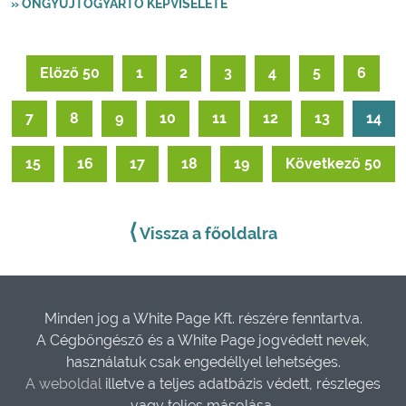
» ÖNGYÚJTÓGYÁRTÓ KÉPVISELETE
Előző 50
1
2
3
4
5
6
7
8
9
10
11
12
13
14
15
16
17
18
19
Következő 50
⟨
Vissza a főoldalra
Minden jog a White Page Kft. részére fenntartva.
A Cégböngésző és a White Page jogvédett nevek,
használatuk csak engedéllyel lehetséges.
A weboldal
illetve a teljes adatbázis védett, részleges
vagy teljes másolása,