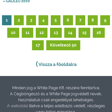
» GALILEO 2000
1
2
3
4
5
6
7
8
9
10
11
12
13
14
15
16
17
Következő 50
⟨
Vissza a főoldalra
Minden jog a White Page Kft. részére fenntartva.
A Cégböngésző és a White Page jogvédett nevek,
használatuk csak engedéllyel lehetséges.
A weboldal
illetve a teljes adatbázis védett, részleges
vagy teljes másolása,