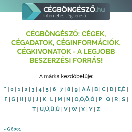
CÉGBÖNGÉSZŐ: CÉGEK,
CÉGADATOK, CÉGINFORMÁCIÓK,
CÉGKIVONATOK - A LEGJOBB
BESZERZÉSI FORRÁS!
A márka kezdőbetűje:
"
|
0
|
1
|
2
|
3
|
4
|
5
|
6
|
7
|
8
|
9
|
A
,Á
|
B
|
C
|
D
|
E
,É
|
F
|
G
|
H
|
I
,Í
|
J
|
K
|
L
|
M
|
N
|
O
,Ó
,Ö
,Ő
|
P
|
Q
|
R
|
S
|
T
|
U
,Ú
,Ü
,Ű
|
V
|
W
|
X
|
Y
|
Z
» G 6001