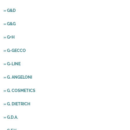
» G&D
» G&G
» G+H
» G-GECCO
» G-LINE
» G. ANGELONI
» G. COSMETICS
» G. DIETRICH
» G.D.A.