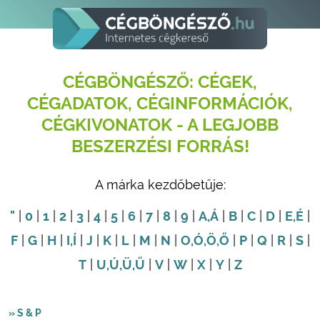
CÉGBÖNGÉSZŐ: CÉGEK,
CÉGADATOK, CÉGINFORMÁCIÓK,
CÉGKIVONATOK - A LEGJOBB
BESZERZÉSI FORRÁS!
A márka kezdőbetűje:
"
|
0
|
1
|
2
|
3
|
4
|
5
|
6
|
7
|
8
|
9
|
A
,Á
|
B
|
C
|
D
|
E
,É
|
F
|
G
|
H
|
I
,Í
|
J
|
K
|
L
|
M
|
N
|
O
,Ó
,Ö
,Ő
|
P
|
Q
|
R
|
S
|
T
|
U
,Ú
,Ü
,Ű
|
V
|
W
|
X
|
Y
|
Z
» S & P