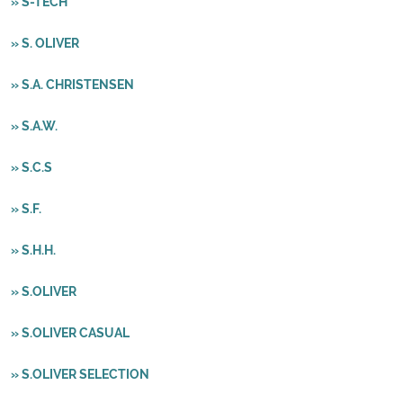
» S-TECH
» S. OLIVER
» S.A. CHRISTENSEN
» S.A.W.
» S.C.S
» S.F.
» S.H.H.
» S.OLIVER
» S.OLIVER CASUAL
» S.OLIVER SELECTION