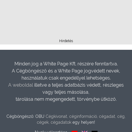
Hirdetés
Minden jog a White Page Kft. részére fenntartva.
A Cégböngésző és a White Page jogvédett nevek,
használatuk csak engedéllyel lehetséges.
A weboldal
illetve a teljes adatbázis védett, részleges
vagy teljes másolása,
tárolása nem megengedett, törvénybe ütköző.
Cégböngésző: OBU
Cégkivonat, céginformáció, cégadat, cég,
cégek, cégadatok
egy helyen!