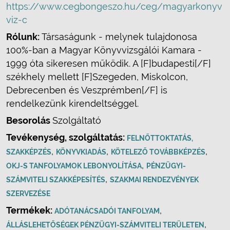
https://www.cegbongeszo.hu/ceg/magyarkonyv
viz-c
Rólunk:
Társaságunk - melynek tulajdonosa
100%-ban a Magyar Könyvvizsgálói Kamara -
1999 óta sikeresen működik. A [F]budapesti[/F]
székhely mellett [F]Szegeden, Miskolcon,
Debrecenben és Veszprémben[/F] is
rendelkezünk kirendeltséggel.
Besorolás
Szolgáltató
Tevékenység, szolgáltatás:
FELNŐTTOKTATÁS,
,
,
,
SZAKKÉPZÉS
KÖNYVKIADÁS
KÖTELEZŐ TOVÁBBKÉPZÉS
,
OKJ-S TANFOLYAMOK LEBONYOLÍTÁSA
PÉNZÜGYI-
,
SZÁMVITELI SZAKKÉPESÍTÉS
SZAKMAI RENDEZVÉNYEK
SZERVEZÉSE
Termékek:
,
ADÓTANÁCSADÓI TANFOLYAM
,
ÁLLÁSLEHETŐSÉGEK PÉNZÜGYI-SZÁMVITELI TERÜLETEN