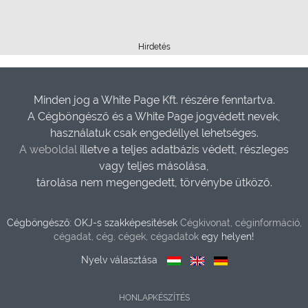
Hirdetés
Minden jog a White Page Kft. részére fenntartva.
A Cégböngésző és a White Page jogvédett nevek,
használatuk csak engedéllyel lehetséges.
A weboldal
illetve a teljes adatbázis védett, részleges
vagy teljes másolása,
tárolása nem megengedett, törvénybe ütköző.
Cégböngésző: OKJ-s szakképesítések
Cégkivonat, céginformáció,
cégadat, cég, cégek, cégadatok
egy helyen!
Nyelv választása
HONLAPKÉSZÍTÉS