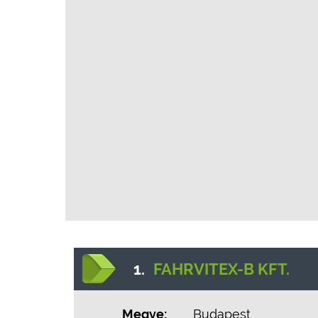
1.
FAHRVITEX-B KFT.
Megye:
Budapest