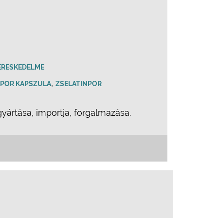
ERESKEDELME
,
POR KAPSZULA
ZSELATINPOR
rtása, importja, forgalmazása.