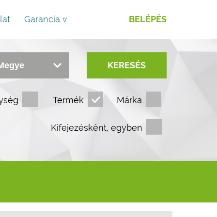
lat
Garancia ▿
BELÉPÉS
KERESÉS
ység
Termék
Márka
Kifejezésként, egyben