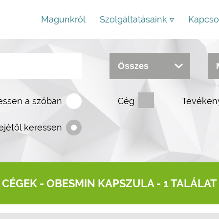
Magunkról
Szolgáltatásaink ▿
Kapcso
essen a szóban
Cég
Tevéken
ejétől keressen
CÉGEK -
OBESMIN KAPSZULA
- 1 TALÁLAT