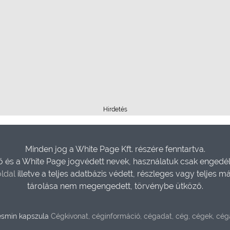
Hirdetés
Minden jog a White Page Kft. részére fenntartva.
és a White Page jogvédett nevek, használatuk csak engedéll
ldal
illetve a teljes adatbázis védett, részleges vagy teljes m
tárolása nem megengedett, törvénybe ütköző.
smin kapszula
Cégkivonat, céginformáció, cégadat, cég, cégek, cé