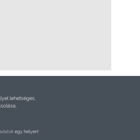
yel lehetséges.
ásolása,
gadatok
egy helyen!