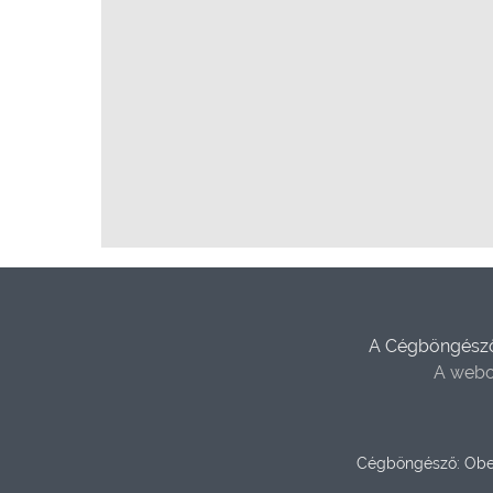
A Cégböngésző 
A webo
Cégböngésző: Obe