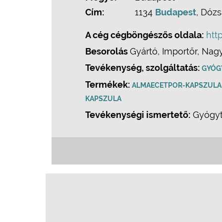
Cím:
1134
Budapest
, Dózs
A cég cégböngészős oldala:
htt
Besorolás
Gyártó, Importőr, Nag
Tevékenység, szolgáltatás:
GYÓG
Termékek:
ALMAECETPOR-KAPSZULA
KAPSZULA
Tevékenységi ismertető:
Gyógyte