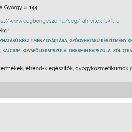
a György u. 144.
ps://www.cegbongeszo.hu/ceg/fahrvitex-bkft-c
yker
,
YHATÁSÚ KÉSZÍTMÉNY GYÁRTÁSA
GYÓGYHATÁSÚ KÉSZÍTMÉNY K
,
,
,
KALCIUM-KOVAFÖLD KAPSZULA
OBESMIN KAPSZULA
ZÖLDTEA
rmékek, étrend-kiegészítők, gyógykozmetikumok gyá