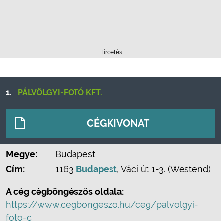
Hirdetés
1.
PÁLVÖLGYI-FOTÓ KFT.
CÉGKIVONAT
Megye:
Budapest
Cím:
1163
Budapest
, Váci út 1-3. (Westend)
A cég cégböngészős oldala:
https://www.cegbongeszo.hu/ceg/palvolgyi-
foto-c