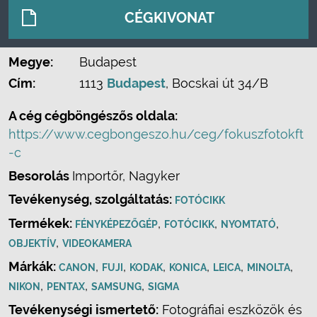
CÉGKIVONAT
Megye:
Budapest
Cím:
1113
Budapest
, Bocskai út 34/B
A cég cégböngészős oldala:
https://www.cegbongeszo.hu/ceg/fokuszfotokft
-c
Besorolás
Importőr, Nagyker
Tevékenység, szolgáltatás:
FOTÓCIKK
Termékek:
,
,
,
FÉNYKÉPEZŐGÉP
FOTÓCIKK
NYOMTATÓ
,
OBJEKTÍV
VIDEOKAMERA
Márkák:
,
,
,
,
,
,
CANON
FUJI
KODAK
KONICA
LEICA
MINOLTA
,
,
,
NIKON
PENTAX
SAMSUNG
SIGMA
Tevékenységi ismertető:
Fotográfiai eszközök és