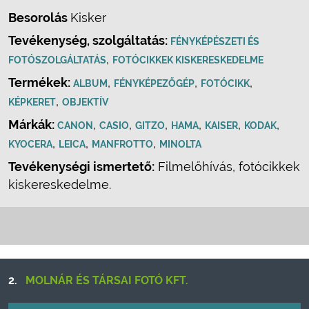
Besorolás
Kisker
Tevékenység, szolgáltatás:
FÉNYKÉPÉSZETI ÉS
,
FOTÓSZOLGÁLTATÁS
FOTÓCIKKEK KISKERESKEDELME
Termékek:
,
,
,
ALBUM
FÉNYKÉPEZŐGÉP
FOTÓCIKK
,
KÉPKERET
OBJEKTÍV
Márkák:
,
,
,
,
,
,
CANON
CASIO
GITZO
HAMA
KAISER
KODAK
,
,
,
KYOCERA
LEICA
MANFROTTO
MINOLTA
Tevékenységi ismertető:
Filmelőhívás, fotócikkek
kiskereskedelme.
2.
MOLNÁR ÉS TÁRSAI FOTÓ KFT.