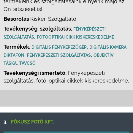
termékeink és szolgáltatásaink elnyerik majd az
Ön tetszését is!
Besorolás
Kisker, Szolgáltató
Tevékenység, szolgáltatás:
FÉNYKÉPÉSZETI
,
SZOLGÁLTATÁS
FOTOOPTIKAI CIKK KISKERESKEDELME
Termékek:
,
,
DIGITÁLIS FÉNYKÉPEZŐGÉP
DIGITÁLIS KAMERA
,
,
,
DIKTAFON
FÉNYKÉPÉSZETI SZOLGÁLTATÁS
OBJEKTÍV
,
TÁSKA
TÁVCSŐ
Tevékenységi ismertető:
Fényképészeti
szolgáltatás, fotó-optikai cikkek kiskereskedelme.
3.
FÓKUSZ FOTÓ KFT.