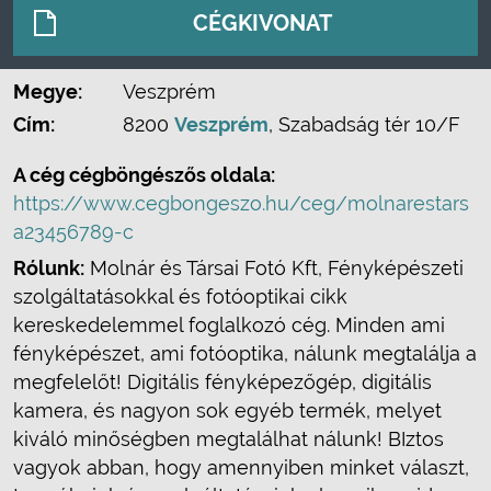
CÉGKIVONAT
Megye:
Veszprém
Cím:
8200
Veszprém
, Szabadság tér 10/F
A cég cégböngészős oldala:
https://www.cegbongeszo.hu/ceg/molnarestars
a23456789-c
Rólunk:
Molnár és Társai Fotó Kft, Fényképészeti
szolgáltatásokkal és fotóoptikai cikk
kereskedelemmel foglalkozó cég. Minden ami
fényképészet, ami fotóoptika, nálunk megtalálja a
megfelelőt! Digitális fényképezőgép, digitális
kamera, és nagyon sok egyéb termék, melyet
kiváló minőségben megtalálhat nálunk! BIztos
vagyok abban, hogy amennyiben minket választ,