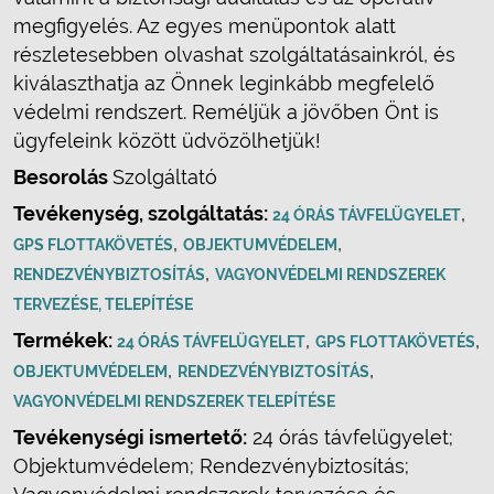
megfigyelés. Az egyes menüpontok alatt
részletesebben olvashat szolgáltatásainkról, és
kiválaszthatja az Önnek leginkább megfelelő
védelmi rendszert. Reméljük a jövőben Önt is
ügyfeleink között üdvözölhetjük!
Besorolás
Szolgáltató
Tevékenység, szolgáltatás:
,
24 ÓRÁS TÁVFELÜGYELET
,
,
GPS FLOTTAKÖVETÉS
OBJEKTUMVÉDELEM
,
RENDEZVÉNYBIZTOSÍTÁS
VAGYONVÉDELMI RENDSZEREK
TERVEZÉSE, TELEPÍTÉSE
Termékek:
,
,
24 ÓRÁS TÁVFELÜGYELET
GPS FLOTTAKÖVETÉS
,
,
OBJEKTUMVÉDELEM
RENDEZVÉNYBIZTOSÍTÁS
VAGYONVÉDELMI RENDSZEREK TELEPÍTÉSE
Tevékenységi ismertető:
24 órás távfelügyelet;
Objektumvédelem; Rendezvénybiztosítás;