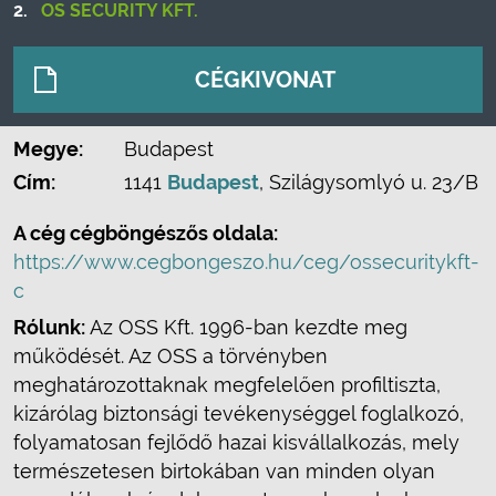
2.
OS SECURITY KFT.
CÉGKIVONAT
Megye:
Budapest
Cím:
1141
Budapest
, Szilágysomlyó u. 23/B
A cég cégböngészős oldala:
https://www.cegbongeszo.hu/ceg/ossecuritykft-
c
Rólunk:
Az OSS Kft. 1996-ban kezdte meg
működését. Az OSS a törvényben
meghatározottaknak megfelelően profiltiszta,
kizárólag biztonsági tevékenységgel foglalkozó,
folyamatosan fejlődő hazai kisvállalkozás, mely
természetesen birtokában van minden olyan