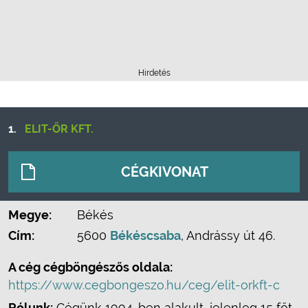
Hirdetés
1.
ELIT-ŐR KFT.
CÉGKIVONAT
Megye:
Békés
Cím:
5600
Békéscsaba
, Andrássy út 46.
A cég cégböngészős oldala:
https://www.cegbongeszo.hu/ceg/elit-orkft-c
Rólunk:
Cégünk 1994-ben alakult, jelenleg 15 főt