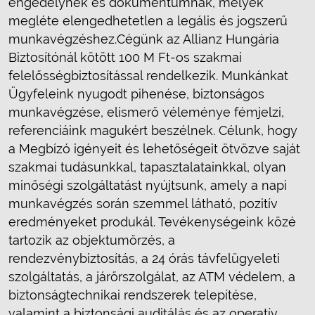
engedélynek és dokumentumnak, melyek
megléte elengedhetetlen a legális és jogszerű
munkavégzéshez.Cégünk az Allianz Hungária
Biztosítónál kötött 100 M Ft-os szakmai
felelősségbiztosítással rendelkezik. Munkánkat
Ügyfeleink nyugodt pihenése, biztonságos
munkavégzése, elismerő véleménye fémjelzi,
referenciáink magukért beszélnek. Célunk, hogy
a Megbízó igényeit és lehetőségeit ötvözve saját
szakmai tudásunkkal, tapasztalatainkkal, olyan
minőségi szolgáltatást nyújtsunk, amely a napi
munkavégzés során szemmel látható, pozitív
eredményeket produkál. Tevékenységeink közé
tartozik az objektumőrzés, a
rendezvénybiztosítás, a 24 órás távfelügyeleti
szolgáltatás, a járőrszolgálat, az ATM védelem, a
biztonságtechnikai rendszerek telepítése,
valamint a biztonsági auditálás és az operatív