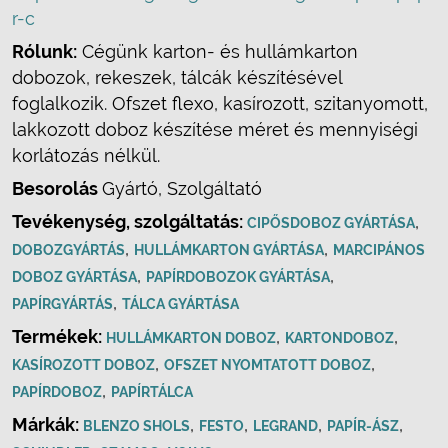
r-c
Rólunk:
Cégünk karton- és hullámkarton
dobozok, rekeszek, tálcák készítésével
foglalkozik. Ofszet flexo, kasírozott, szitanyomott,
lakkozott doboz készítése méret és mennyiségi
korlátozás nélkül.
Besorolás
Gyártó, Szolgáltató
Tevékenység, szolgáltatás:
,
CIPŐSDOBOZ GYÁRTÁSA
,
,
DOBOZGYÁRTÁS
HULLÁMKARTON GYÁRTÁSA
MARCIPÁNOS
,
,
DOBOZ GYÁRTÁSA
PAPÍRDOBOZOK GYÁRTÁSA
,
PAPÍRGYÁRTÁS
TÁLCA GYÁRTÁSA
Termékek:
,
,
HULLÁMKARTON DOBOZ
KARTONDOBOZ
,
,
KASÍROZOTT DOBOZ
OFSZET NYOMTATOTT DOBOZ
,
PAPÍRDOBOZ
PAPÍRTÁLCA
Márkák:
,
,
,
,
BLENZO SHOLS
FESTO
LEGRAND
PAPÍR-ÁSZ