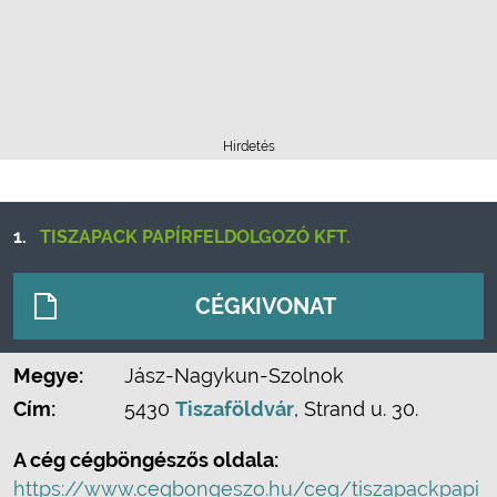
Hirdetés
1.
TISZAPACK PAPÍRFELDOLGOZÓ KFT.
CÉGKIVONAT
Megye:
Jász-Nagykun-Szolnok
Cím:
5430
Tiszaföldvár
, Strand u. 30.
A cég cégböngészős oldala:
https://www.cegbongeszo.hu/ceg/tiszapackpapi