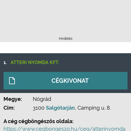
Hirdetés
1.
ATTERI NYOMDA KFT.
CÉGKIVONAT
Megye:
Nógrád
Cím:
3100
Salgótarján
, Camping u. 8.
A cég cégböngészős oldala:
https://www.cegbongeszo.hu/ceg/atterinyomda