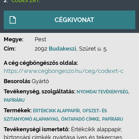
2.
CODEX ZRT.
CÉGKIVONAT
Megye:
Pest
Cím:
2092
Budakeszi
, Szüret u. 5.
A cég cégböngészős oldala:
https://www.cegbongeszo.hu/ceg/codexrt-c
Besorolás
Gyártó
Tevékenység, szolgáltatás:
,
NYOMDAI TEVÉKENYSÉG
PAPÍRÁRU
Termékek:
,
ÉRTÉKCIKK ALAPPAPÍR
OFSZET- ÉS
,
,
SZITANYOMÓ ALAPANYAG
ÖNTAPADÓ CÍMKE
PAPÍRÁRU
Tevékenységi ismertető:
Értékcikk alappapír,
biztonsági címkék gyártása íves és tekercses