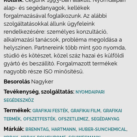
alap- és segédanyagok, kellékek
forgalmazásával foglalkozunk. Az alábbi
szolgáltatásokkal állunk ügyfeleink
rendelkezésére: személyes konzultáció,
alkalmazási tanácsok, probléma megoldása a
helyszínen. Partnereink több mint 500 nyomda,
stúdió és kötészet, közel száz hazai és külföldi
gyártó és beszállító. Forgalmazott termékek
nagyobb része ISO minősítésű.
Besorolás
Nagyker
Tevékenység, szolgáltatás:
NYOMDAIPARI
SEGÉDESZKÖZ
Termékek:
,
,
GRAFIKAI FESTÉK
GRAFIKAI FILM
GRAFIKAI
,
,
,
TERMÉK
OFSZETFESTÉK
OFSZETLEMEZ
SEGÉDANYAG
Márkák:
,
,
,
BRENNTAG
HARTMANN
HUBER-SUNCHEMICAL