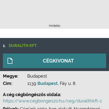
Hirdetés
1.
DURALITH KFT.
CÉGKIVONAT
Megye:
Budapest
Cím:
1139
Budapest
, Fáy u. 8.
A cég cégböngészős oldala:
https://www.cegbongeszo.hu/ceg/duralithkft-c
Rólunk:
Cégünk 1993-ban alakult. Nyomdaipari