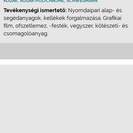
,
,
KODAK
KODAK-POLYCHROME
SCHWEGMANN
Tevékenységi ismertető:
Nyomdaipari alap- és
segédanyagok, kellékek forgalmazása. Grafikai
film, ofszetlemez, -festék, vegyszer, kötészeti- és
csomagolóanyag.