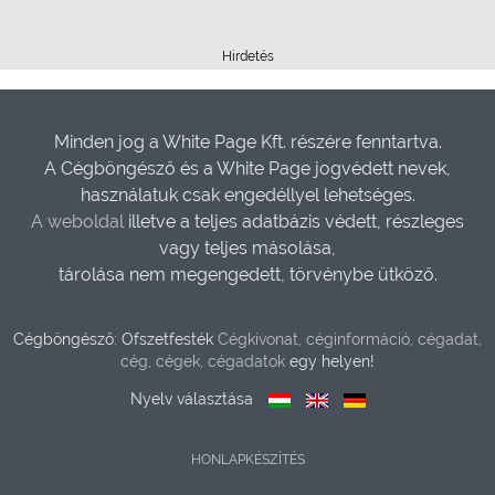
Hirdetés
Minden jog a White Page Kft. részére fenntartva.
A Cégböngésző és a White Page jogvédett nevek,
használatuk csak engedéllyel lehetséges.
A weboldal
illetve a teljes adatbázis védett, részleges
vagy teljes másolása,
tárolása nem megengedett, törvénybe ütköző.
Cégböngésző: Ofszetfesték
Cégkivonat, céginformáció, cégadat,
cég, cégek, cégadatok
egy helyen!
Nyelv választása
HONLAPKÉSZÍTÉS