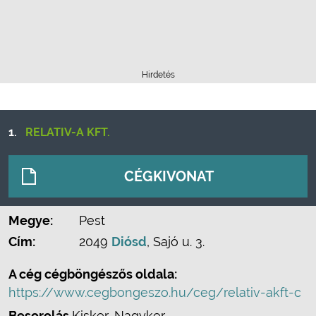
Hirdetés
1.
RELATIV-A KFT.
CÉGKIVONAT
Megye:
Pest
Cím:
2049
Diósd
, Sajó u. 3.
A cég cégböngészős oldala:
https://www.cegbongeszo.hu/ceg/relativ-akft-c
Besorolás
Kisker, Nagyker