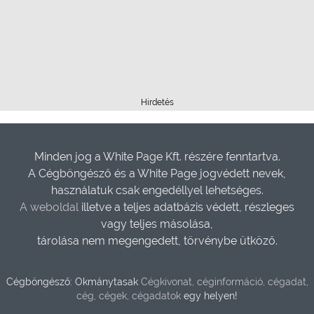
Hirdetés
Minden jog a White Page Kft. részére fenntartva.
A Cégböngésző és a White Page jogvédett nevek,
használatuk csak engedéllyel lehetséges.
A weboldal
illetve a teljes adatbázis védett, részleges
vagy teljes másolása,
tárolása nem megengedett, törvénybe ütköző.
Cégböngésző: Okmánytasak
Cégkivonat, céginformáció, cégadat,
cég, cégek, cégadatok
egy helyen!