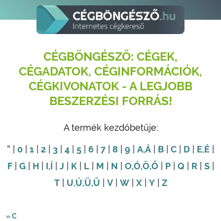
CÉGBÖNGÉSZŐ: CÉGEK,
CÉGADATOK, CÉGINFORMÁCIÓK,
CÉGKIVONATOK - A LEGJOBB
BESZERZÉSI FORRÁS!
A termék kezdőbetűje:
"
|
0
|
1
|
2
|
3
|
4
|
5
|
6
|
7
|
8
|
9
|
A
,Á
|
B
|
C
|
D
|
E
,É
|
F
|
G
|
H
|
I
,Í
|
J
|
K
|
L
|
M
|
N
|
O
,Ó
,Ö
,Ő
|
P
|
Q
|
R
|
S
|
T
|
U
,Ú
,Ü
,Ű
|
V
|
W
|
X
|
Y
|
Z
» C