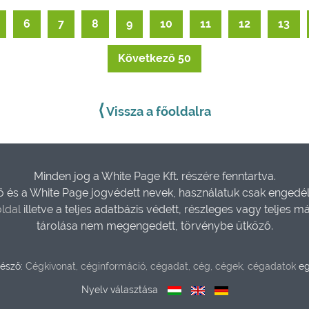
6
7
8
9
10
11
12
13
Következő 50
⟨
Vissza a főoldalra
Minden jog a White Page Kft. részére fenntartva.
és a White Page jogvédett nevek, használatuk csak engedéll
ldal
illetve a teljes adatbázis védett, részleges vagy teljes m
tárolása nem megengedett, törvénybe ütköző.
észő:
Cégkivonat, céginformáció, cégadat, cég, cégek, cégadatok
eg
Nyelv választása