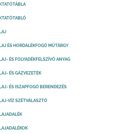
KTATÓTÁBLA
OKTATÓTABLÓ
LAJ
LAJ ÉS HORDALÉKFOGÓ MŰTÁRGY
LAJ- ÉS FOLYADÉKFELSZÍVÓ ANYAG
LAJ- ÉS GÁZVEZETÉK
LAJ- ÉS ISZAPFOGÓ BERENDEZÉS
LAJ-VÍZ SZÉTVÁLASZTÓ
LAJADALÉK
LAJADALÉKOK