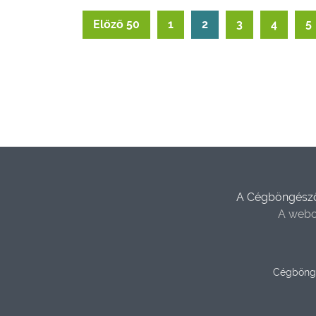
Előző 50
1
2
3
4
5
A Cégböngésző 
A webo
Cégböng