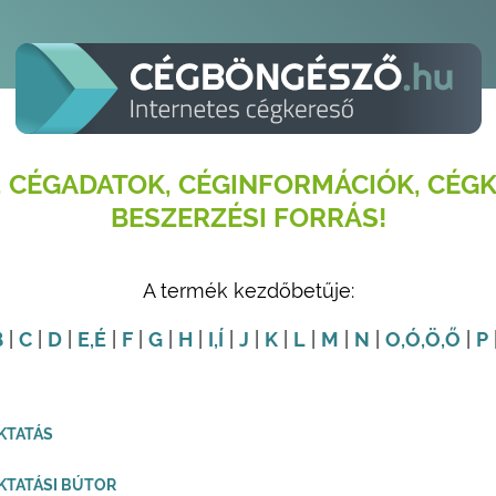
 CÉGADATOK, CÉGINFORMÁCIÓK, CÉGK
BESZERZÉSI FORRÁS!
A termék kezdőbetűje:
B
|
C
|
D
|
E
,É
|
F
|
G
|
H
|
I
,Í
|
J
|
K
|
L
|
M
|
N
|
O
,Ó
,Ö
,Ő
|
P
KTATÁS
KTATÁSI BÚTOR