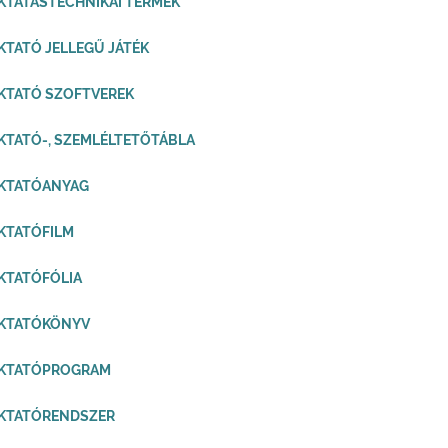
KTATÁSTECHNIKAI TERMÉK
KTATÓ JELLEGŰ JÁTÉK
KTATÓ SZOFTVEREK
KTATÓ-, SZEMLÉLTETŐTÁBLA
OKTATÓANYAG
KTATÓFILM
KTATÓFÓLIA
OKTATÓKÖNYV
OKTATÓPROGRAM
OKTATÓRENDSZER