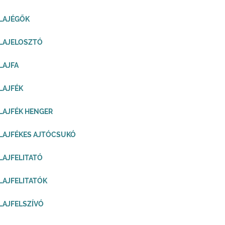
LAJÉGŐK
LAJELOSZTÓ
LAJFA
LAJFÉK
LAJFÉK HENGER
LAJFÉKES AJTÓCSUKÓ
LAJFELITATÓ
LAJFELITATÓK
LAJFELSZÍVÓ