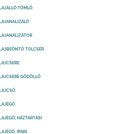
LAJÁLLÓ TÖMLŐ
LAJANALIZÁLÓ
LAJANALIZÁTOR
LAJBEÖNTŐ TOLCSÉR
LAJCSERE
LAJCSERE GÖDÖLLŐ
LAJCSŐ
LAJÉGŐ
LAJÉGŐ, HÁZTARTÁSI
LAJÉGŐ, IPARI