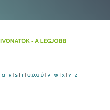
IVONATOK - A LEGJOBB
|
Q
|
R
|
S
|
T
|
U
,Ú
,Ü
,Ű
|
V
|
W
|
X
|
Y
|
Z