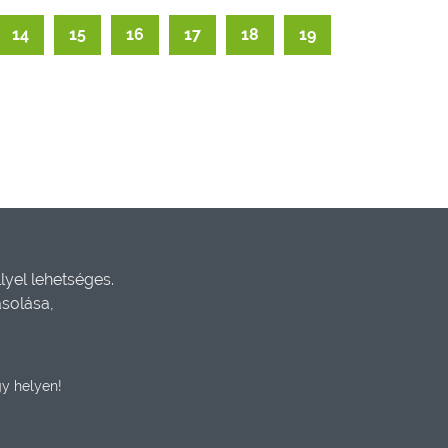
14
15
16
17
18
19
yel lehetséges.
ásolása,
y helyen!