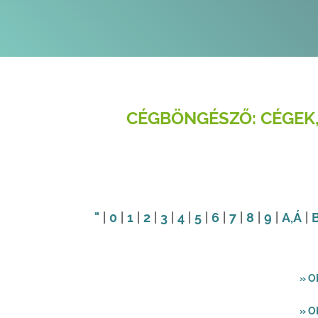
CÉGBÖNGÉSZŐ: CÉGEK,
"
|
0
|
1
|
2
|
3
|
4
|
5
|
6
|
7
|
8
|
9
|
A
,Á
|
» O
» O