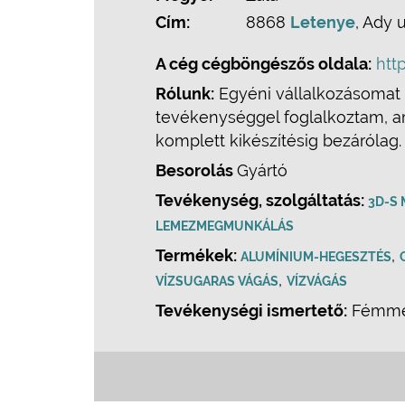
Cím:
8868
Letenye
, Ady u
A cég cégböngészős oldala:
htt
Rólunk:
Egyéni vállalkozásomat 
tevékenységgel foglalkoztam, am
komplett kikészítésig bezárólag.
Besorolás
Gyártó
Tevékenység, szolgáltatás:
3D-S
LEMEZMEGMUNKÁLÁS
Termékek:
,
ALUMÍNIUM-HEGESZTÉS
,
VÍZSUGARAS VÁGÁS
VÍZVÁGÁS
Tevékenységi ismertető:
Fémmeg