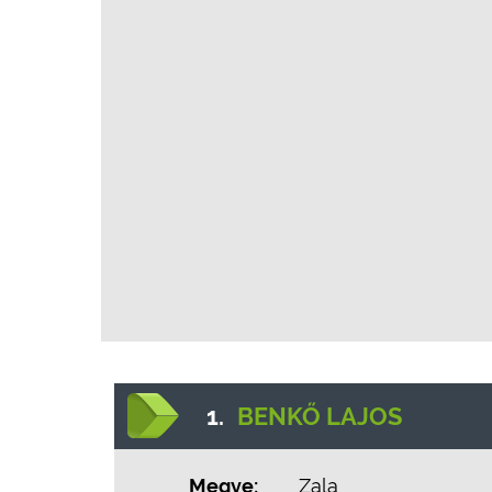
1.
BENKŐ LAJOS
Megye:
Zala