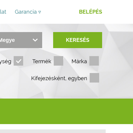
lat
Garancia ▿
BELÉPÉS
KERESÉS
ység
Termék
Márka
Kifejezésként, egyben