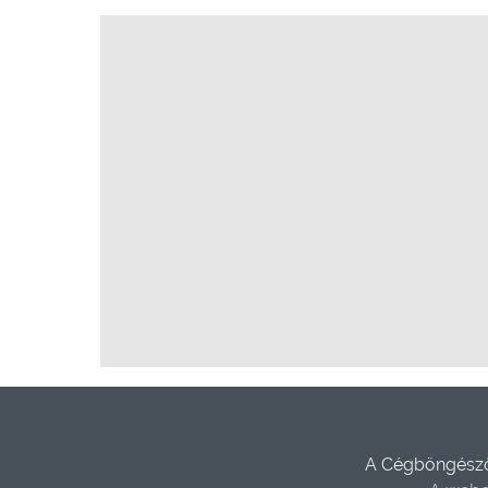
A Cégböngésző 