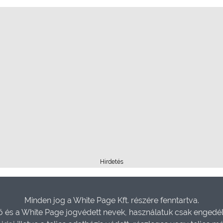
Hirdetés
Minden jog a White Page Kft. részére fenntartva.
és a White Page jogvédett nevek, használatuk csak engedéll