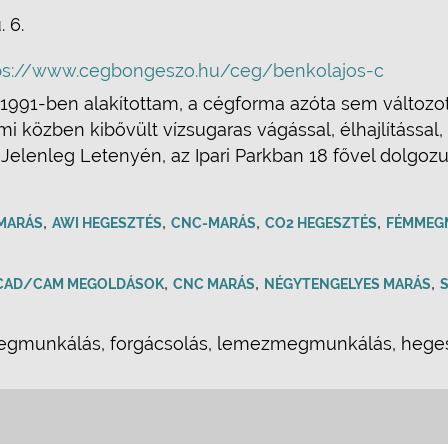
. 6.
ps://www.cegbongeszo.hu/ceg/benkolajos-c
1991-ben alakítottam, a cégforma azóta sem változot
i közben kibővült vízsugaras vágással, élhajlítással
 Jelenleg Letenyén, az Ipari Parkban 18 fővel dolgozu
,
,
,
,
 MARÁS
AWI HEGESZTÉS
CNC-MARÁS
CO2 HEGESZTÉS
FÉMMEG
,
,
,
CAD/CAM MEGOLDÁSOK
CNC MARÁS
NÉGYTENGELYES MARÁS
munkálás, forgácsolás, lemezmegmunkálás, hegeszt