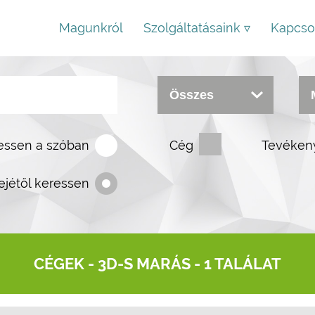
Magunkról
Szolgáltatásaink ▿
Kapcso
essen a szóban
Cég
Tevéken
ejétől keressen
CÉGEK -
3D-S MARÁS
- 1 TALÁLAT