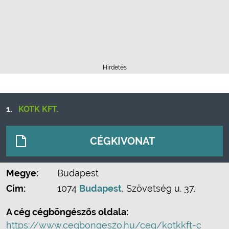
Hirdetés
1.
KOTK KFT.
CÉGKIVONAT
Megye:
Budapest
Cím:
1074
Budapest
, Szövetség u. 37.
A cég cégböngészős oldala:
https://www.cegbongeszo.hu/ceg/kotkkft-c