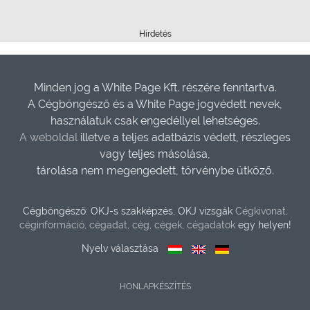
Hirdetés
Minden jog a White Page Kft. részére fenntartva.
A Cégböngésző és a White Page jogvédett nevek,
használatuk csak engedéllyel lehetséges.
A weboldal
illetve a teljes adatbázis védett, részleges
vagy teljes másolása,
tárolása nem megengedett, törvénybe ütköző.
Cégböngésző: OKJ-s szakképzés, OKJ vizsgák
Cégkivonat,
céginformáció, cégadat, cég, cégek, cégadatok
egy helyen!
Nyelv választása
HONLAPKÉSZÍTÉS