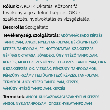
Rólunk:
A KOTK Oktatási Központ fő
tevékenysége a felnőttképzés, OKJ-s
szakképzés, nyelvoktatás és vizsgáztatás.
Besorolás
Szolgáltató
Tevékenység, szolgáltatás:
ADÓTANÁCSADÓ KÉPZÉS,
,
,
TANFOLYAM
ANGOL NYELVTANFOLYAM
BÉRÜGYINTÉZŐ
,
,
KÉPZÉS, TANFOLYAM
FELNŐTTOKTATÁS, SZAKKÉPZÉS
,
GÉPÍRÁS OKTATÁSA
JÖVEDÉKIJ ÜGYINTÉZŐ TANFOLYAM,
,
,
KÉPZÉS
MÉRLEGKÉPES KÖNYVELŐ KÉPZÉS, TANFOLYAM
OKJ-
,
,
S SZAKKÉPZÉS, OKJ VIZSGÁK
PÉNZÜGYI TANFOLYAMOK
,
PÉNZÜGYI-SZÁMVITELI ÜGYINTÉZŐ KÉPZÉS, TANFOLYAM
,
TERMÉKDÍJ-ÜGYINTÉZŐ TANFOLYAM, KÉPZÉS
VÁMÜGYINTÉZŐ TANFOLYAM, KÉPZÉS
Termékek:
,
ANGOL KÜLGAZDASÁGI SZAKNYELVI KÉPZÉS
,
ANGOL NYELVTANFOLYAM
OROSZ NYELVTANFOLYAM