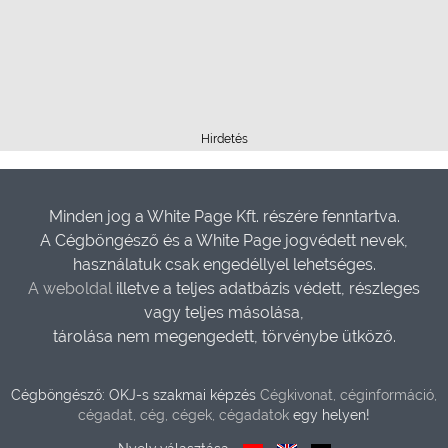
Hirdetés
Minden jog a White Page Kft. részére fenntartva.
A Cégböngésző és a White Page jogvédett nevek,
használatuk csak engedéllyel lehetséges.
A weboldal
illetve a teljes adatbázis védett, részleges
vagy teljes másolása,
tárolása nem megengedett, törvénybe ütköző.
Cégböngésző: OKJ-s szakmai képzés
Cégkivonat, céginformáció,
cégadat, cég, cégek, cégadatok
egy helyen!