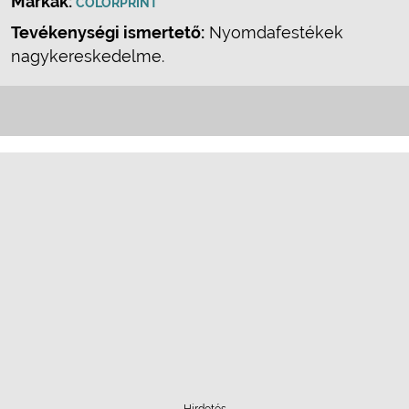
Márkák:
COLORPRINT
Tevékenységi ismertető:
Nyomdafestékek
nagykereskedelme.