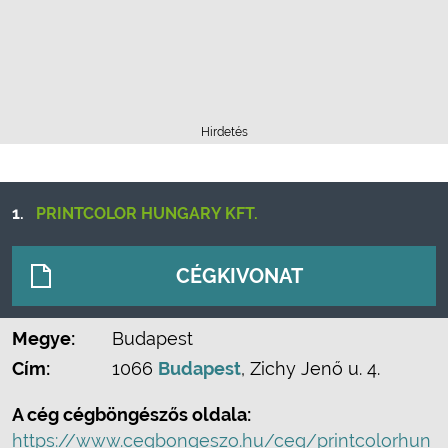
Hirdetés
1.
PRINTCOLOR HUNGARY KFT.
CÉGKIVONAT
Megye:
Budapest
Cím:
1066
Budapest
, Zichy Jenő u. 4.
A cég cégböngészős oldala:
https://www.cegbongeszo.hu/ceg/printcolorhun