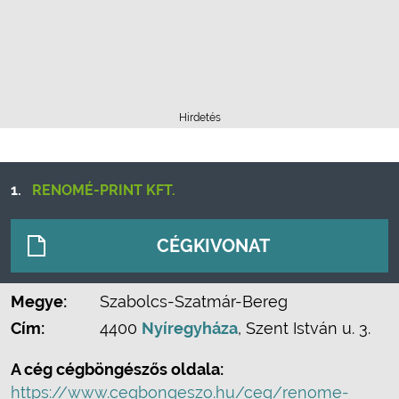
Hirdetés
1.
RENOMÉ-PRINT KFT.
CÉGKIVONAT
Megye:
Szabolcs-Szatmár-Bereg
Cím:
4400
Nyíregyháza
, Szent István u. 3.
A cég cégböngészős oldala:
https://www.cegbongeszo.hu/ceg/renome-