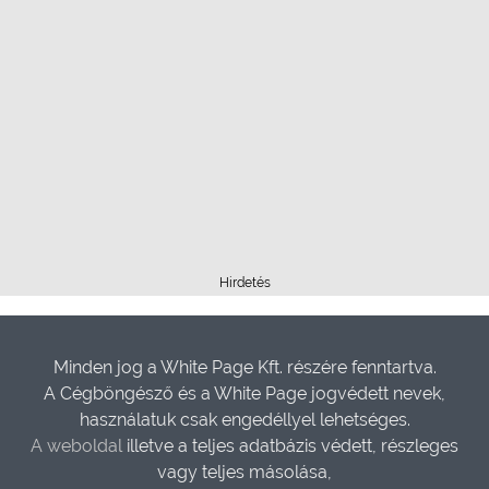
Hirdetés
Minden jog a White Page Kft. részére fenntartva.
A Cégböngésző és a White Page jogvédett nevek,
használatuk csak engedéllyel lehetséges.
A weboldal
illetve a teljes adatbázis védett, részleges
vagy teljes másolása,