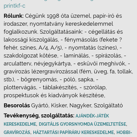
printkf-c
Rólunk:
Cégünk 1998 óta üzemel, papír-író és
irodaszer, nyomtatvány kereskedelemmel
foglalkozunk. Szolgáltatásaink: - cégellátás és
lakossági kiszolgálás, - fénymásolás (fekete ?
fehér, színes, A/4, A/5), - nyomtatás (színes), -
szakdolgozat kötése, - laminálás, - spirázolás, -
arculatterv, névjegykártya, - esküvői meghívók, -
gravírozás lézergravírozással (fém, üveg, fa, tollak,
stb.), - bögrenyomás, - póló, sapka, -
plottervágás, - táblakészítés, - szórólap,
prospektusok és kiadványok készítése,
Besorolás
Gyártó, Kisker, Nagyker, Szolgáltató
Tevékenység, szolgáltatás:
AJÁNDÉK-JÁTÉK
,
,
KERESKEDELME
DIGITÁLIS GYORSNYOMDA ÜZEMELTETÉSE
,
,
GRAVÍROZÁS
HÁZTARTÁSI PAPÍRÁRU KERESKEDELME
HOBBI-