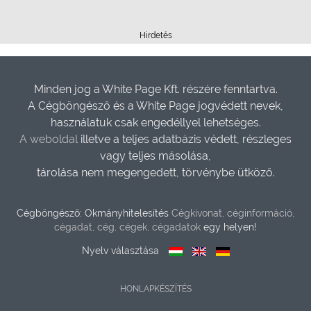
Hirdetés
Minden jog a White Page Kft. részére fenntartva.
A Cégböngésző és a White Page jogvédett nevek,
használatuk csak engedéllyel lehetséges.
A weboldal
illetve a teljes adatbázis védett, részleges
vagy teljes másolása,
tárolása nem megengedett, törvénybe ütköző.
Cégböngésző: Okmányhitelesítés
Cégkivonat, céginformáció,
cégadat, cég, cégek, cégadatok
egy helyen!
Nyelv választása
HONLAPKÉSZÍTÉS