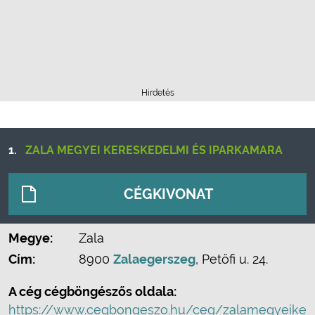
Hirdetés
1.
ZALA MEGYEI KERESKEDELMI ÉS IPARKAMARA
CÉGKIVONAT
Megye:
Zala
Cím:
8900
Zalaegerszeg
, Petőfi u. 24.
A cég cégböngészős oldala:
https://www.cegbongeszo.hu/ceg/zalamegyeike