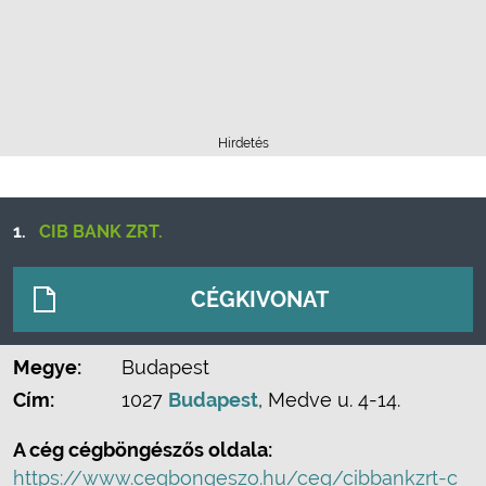
Hirdetés
1.
CIB BANK ZRT.
CÉGKIVONAT
Megye:
Budapest
Cím:
1027
Budapest
, Medve u. 4-14.
A cég cégböngészős oldala:
https://www.cegbongeszo.hu/ceg/cibbankzrt-c