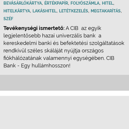
,
,
,
,
BEVÁSÁRLÓKÁRTYA
ÉRTÉKPAPÍR
FOLYÓSZÁMLA
HITEL
,
,
,
,
HITELKÁRTYA
LAKÁSHITEL
LETÉTKEZELÉS
MEGTAKARÍTÁS
SZÉF
Tevékenységi ismertető:
A CIB  az egyik
legjelentősebb hazai univerzális bank  a
kereskedelmi banki és befektetési szolgáltatások
rendkívül széles skáláját nyújtja országos
fiókhálózatának valamennyi egységében. CIB
Bank - Egy hullámhosszon!