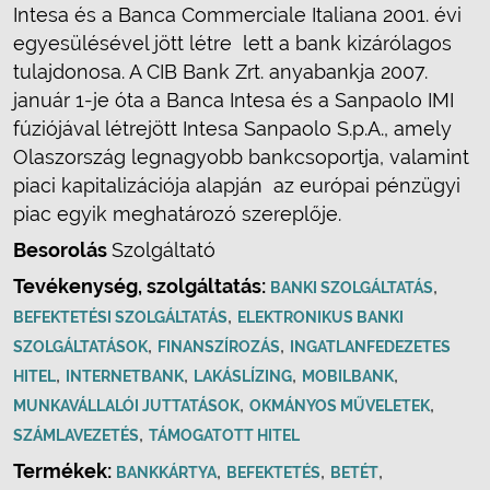
Intesa és a Banca Commerciale Italiana 2001. évi
egyesülésével jött létre  lett a bank kizárólagos
tulajdonosa. A CIB Bank Zrt. anyabankja 2007.
január 1-je óta a Banca Intesa és a Sanpaolo IMI
fúziójával létrejött Intesa Sanpaolo S.p.A., amely
Olaszország legnagyobb bankcsoportja, valamint 
piaci kapitalizációja alapján  az európai pénzügyi
piac egyik meghatározó szereplője.
Besorolás
Szolgáltató
Tevékenység, szolgáltatás:
,
BANKI SZOLGÁLTATÁS
,
BEFEKTETÉSI SZOLGÁLTATÁS
ELEKTRONIKUS BANKI
,
,
SZOLGÁLTATÁSOK
FINANSZÍROZÁS
INGATLANFEDEZETES
,
,
,
,
HITEL
INTERNETBANK
LAKÁSLÍZING
MOBILBANK
,
,
MUNKAVÁLLALÓI JUTTATÁSOK
OKMÁNYOS MŰVELETEK
,
SZÁMLAVEZETÉS
TÁMOGATOTT HITEL
Termékek:
,
,
,
BANKKÁRTYA
BEFEKTETÉS
BETÉT