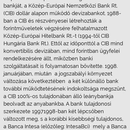
bankját, a Közép-Európai Nemzetközi Bank Rt.
(CIB) dollár alapon működő devizabankot. 1988-
ban a CIB és részvényesei létrehozták a
forintműveletek végzésére felhatalmazott
Közép-Európai Hitelbank Rt.-t (1994-től CIB
Hungária Bank Rt.). Ettől az időponttól a CIB mind
konvertibilis devizában, mind forintban ügyfelei
rendelkezésére állt, miközben banki
szolgáltatásait is folyamatosan bővítette. 1998.
januárjában, miután  a jogszabályi környezet
változása következtében  a két különálló bank
további működtetésének indokoltsága megszűnt,
a CIB 100%-os tulajdonában álló leánybankja
beolvadt az anyabankba. A bank tulajdonosi
szerkezete 19971998-ban két lépcsőben
változott meg, s a korábbi kisebbségi tulajdonos,
a Banca Intesa (előzőleg: IntesaBci)  mely a Banca