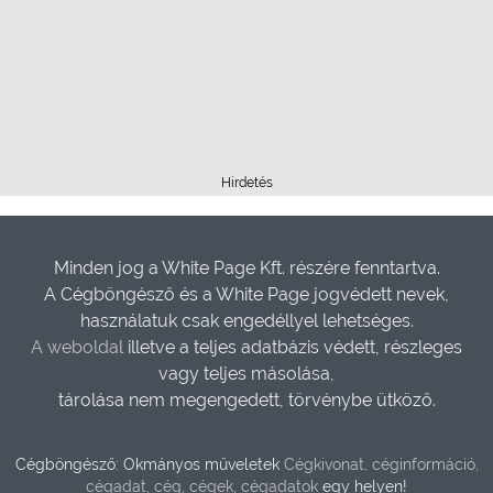
Hirdetés
Minden jog a White Page Kft. részére fenntartva.
A Cégböngésző és a White Page jogvédett nevek,
használatuk csak engedéllyel lehetséges.
A weboldal
illetve a teljes adatbázis védett, részleges
vagy teljes másolása,
tárolása nem megengedett, törvénybe ütköző.
Cégböngésző: Okmányos műveletek
Cégkivonat, céginformáció,
cégadat, cég, cégek, cégadatok
egy helyen!