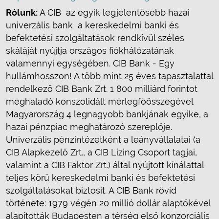
Rólunk:
A CIB  az egyik legjelentősebb hazai
univerzális bank  a kereskedelmi banki és
befektetési szolgáltatások rendkívül széles
skáláját nyújtja országos fiókhálózatának
valamennyi egységében. CIB Bank - Egy
hullámhosszon! A több mint 25 éves tapasztalattal
rendelkező CIB Bank Zrt. 1 800 milliárd forintot
meghaladó konszolidált mérlegfőösszegével
Magyarország 4 legnagyobb bankjának egyike, a
hazai pénzpiac meghatározó szereplője.
Univerzális pénzintézetként a leányvállalatai (a
CIB Alapkezelő Zrt., a CIB Lízing Csoport tagjai,
valamint a CIB Faktor Zrt.) által nyújtott kínálattal
teljes körű kereskedelmi banki és befektetési
szolgáltatásokat biztosít. A CIB Bank rövid
története: 1979 végén 20 millió dollár alaptőkével
alapították Budapesten a térség első konzorciális