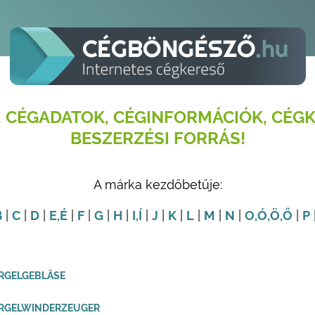
 CÉGADATOK, CÉGINFORMÁCIÓK, CÉGK
BESZERZÉSI FORRÁS!
A márka kezdőbetűje:
B
|
C
|
D
|
E
,É
|
F
|
G
|
H
|
I
,Í
|
J
|
K
|
L
|
M
|
N
|
O
,Ó
,Ö
,Ő
|
P
RGELGEBLÄSE
ORGELWINDERZEUGER