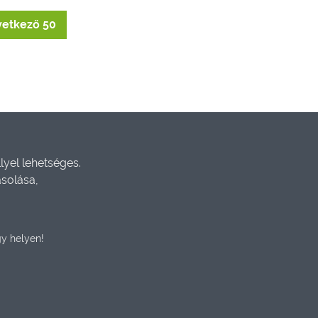
etkező 50
yel lehetséges.
ásolása,
y helyen!