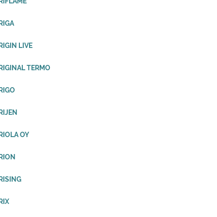
RIFLAME
RIGA
RIGIN LIVE
RIGINAL TERMO
RIGO
RIJEN
RIOLA OY
RION
RISING
RIX