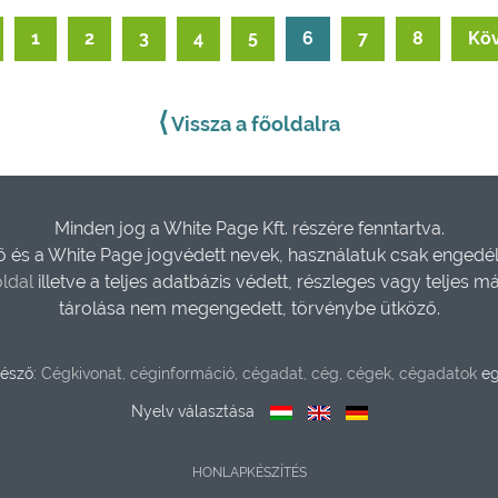
1
2
3
4
5
6
7
8
Köv
⟨
Vissza a főoldalra
Minden jog a White Page Kft. részére fenntartva.
és a White Page jogvédett nevek, használatuk csak engedéll
ldal
illetve a teljes adatbázis védett, részleges vagy teljes m
tárolása nem megengedett, törvénybe ütköző.
észő:
Cégkivonat, céginformáció, cégadat, cég, cégek, cégadatok
eg
Nyelv választása
HONLAPKÉSZÍTÉS