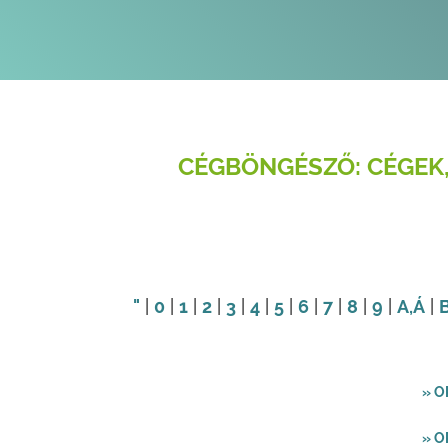
CÉGBÖNGÉSZŐ: CÉGEK,
"
|
0
|
1
|
2
|
3
|
4
|
5
|
6
|
7
|
8
|
9
|
A
,Á
|
» O
» 