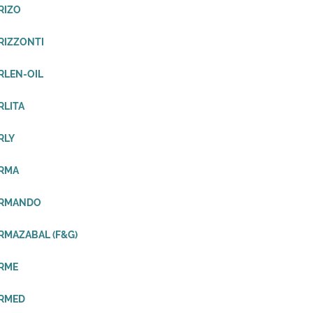
RIZO
RIZZONTI
RLEN-OIL
RLITA
RLY
ORMA
ORMANDO
RMAZABAL (F&G)
RME
ORMED