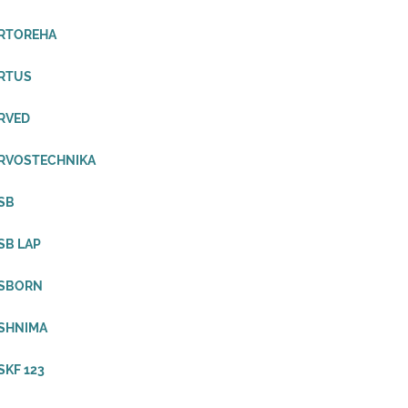
ORTOREHA
ORTUS
RVED
ORVOSTECHNIKA
SB
SB LAP
OSBORN
SHNIMA
SKF 123