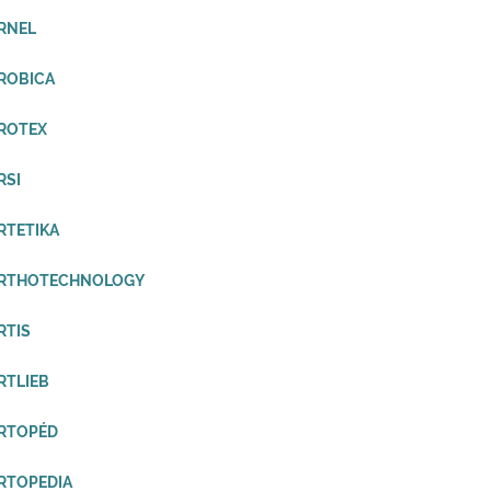
RNEL
ROBICA
ROTEX
RSI
RTETIKA
ORTHOTECHNOLOGY
RTIS
RTLIEB
ORTOPÉD
RTOPEDIA