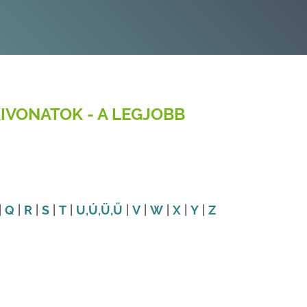
IVONATOK - A LEGJOBB
|
Q
|
R
|
S
|
T
|
U
,Ú
,Ü
,Ű
|
V
|
W
|
X
|
Y
|
Z