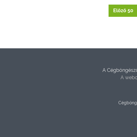
Előző 50
A Cégböngésző 
A webo
Cégböng