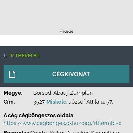
Hirdetés
1.
R THERM BT.
CÉGKIVONAT
Megye:
Borsod-Abaúj-Zemplén
Cím:
3527
Miskolc
, József Attila u. 57.
A cég cégböngészős oldala:
https://www.cegbongeszo.hu/ceg/rthermbt-c
Besorolás
Gyártó, Kisker, Nagyker, Szolgáltató