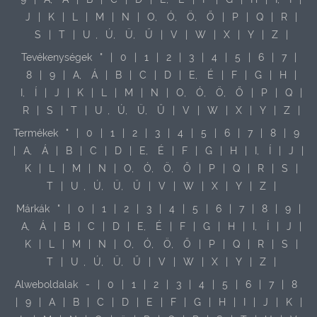
J
|
K
|
L
|
M
|
N
|
O,
Ó,
Ö,
Ő
|
P
|
Q
|
R
|
S
|
T
|
U
,
Ú,
Ü,
Ű
|
V
|
W
|
X
|
Y
|
Z
|
Tevékenységek
"
|
0
|
1
|
2
|
3
|
4
|
5
|
6
|
7
|
8
|
9
|
A,
Á
|
B
|
C
|
D
|
E,
É
|
F
|
G
|
H
|
I,
Í
|
J
|
K
|
L
|
M
|
N
|
O,
Ó,
Ö,
Ő
|
P
|
Q
|
R
|
S
|
T
|
U
,
Ú,
Ü,
Ű
|
V
|
W
|
X
|
Y
|
Z
|
Termékek
"
|
0
|
1
|
2
|
3
|
4
|
5
|
6
|
7
|
8
|
9
|
A,
Á
|
B
|
C
|
D
|
E,
É
|
F
|
G
|
H
|
I,
Í
|
J
|
K
|
L
|
M
|
N
|
O,
Ó,
Ö,
Ő
|
P
|
Q
|
R
|
S
|
T
|
U
,
Ú,
Ü,
Ű
|
V
|
W
|
X
|
Y
|
Z
|
Márkák
"
|
0
|
1
|
2
|
3
|
4
|
5
|
6
|
7
|
8
|
9
|
A,
Á
|
B
|
C
|
D
|
E,
É
|
F
|
G
|
H
|
I,
Í
|
J
|
K
|
L
|
M
|
N
|
O,
Ó,
Ö,
Ő
|
P
|
Q
|
R
|
S
|
T
|
U
,
Ú,
Ü,
Ű
|
V
|
W
|
X
|
Y
|
Z
|
Alweboldalak
-
|
0
|
1
|
2
|
3
|
4
|
5
|
6
|
7
|
8
|
9
|
A
|
B
|
C
|
D
|
E
|
F
|
G
|
H
|
I
|
J
|
K
|