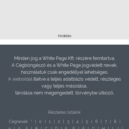
Hirdetés
Minden jog a White Page Kft. részére fenntartva.
A Cégböngésző és a White Page jogvédett nevek,
használatuk csak engedéllyel lehetséges.
A weboldal
illetve a teljes adatbázis védett, részleges
vagy teljes másolása,
tárolása nem megengedett, törvénybe ütköző.
Részletes listáink:
Cégnevek
"
|
0
|
1
|
2
|
3
|
4
|
5
|
6
|
7
|
8
|
9
|
A,
Á
|
B
|
C
|
D
|
E,
É
|
F
|
G
|
H
|
I,
Í
|