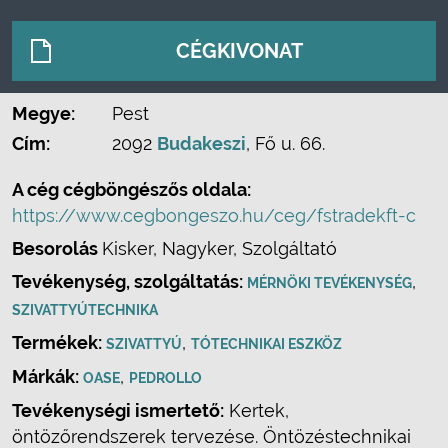
CÉGKIVONAT
Megye:
Pest
Cím:
2092
Budakeszi
, Fő u. 66.
A cég cégböngészős oldala:
https://www.cegbongeszo.hu/ceg/fstradekft-c
Besorolás
Kisker, Nagyker, Szolgáltató
Tevékenység, szolgáltatás:
,
MÉRNÖKI TEVÉKENYSÉG
SZIVATTYÚTECHNIKA
Termékek:
,
SZIVATTYÚ
TÓTECHNIKAI ESZKÖZ
Márkák:
,
OASE
PEDROLLO
Tevékenységi ismertető:
Kertek,
öntözőrendszerek tervezése. Öntözéstechnikai