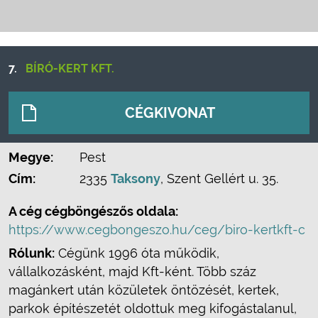
7.
BÍRÓ-KERT KFT.
CÉGKIVONAT
Megye:
Pest
Cím:
2335
Taksony
, Szent Gellért u. 35.
A cég cégböngészős oldala:
https://www.cegbongeszo.hu/ceg/biro-kertkft-c
Rólunk:
Cégünk 1996 óta működik,
vállalkozásként, majd Kft-ként. Több száz
magánkert után közületek öntözését, kertek,
parkok építészetét oldottuk meg kifogástalanul,