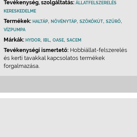
Tevékenység, szolgáltatás:
ÁLLATFELSZERELÉS
KERESKEDELME
Termékek:
,
,
,
,
HALTÁP
NÖVÉNYTÁP
SZÖKŐKÚT
SZŰRŐ
VÍZPUMPA
Márkák:
,
,
,
HYDOR
IBL
OASE
SACEM
Tevékenységi ismertető:
Hobbiállat-felszerelés
és kerti tavakkal kapcsolatos termékek
forgalmazása.