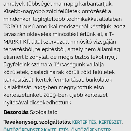
amelyek többségét mai napig karbantartjuk.
Kisebb-nagyobb zöld felületek öntözését a
mindenkori legfejlettebb technikákkal általában
TORO típusú amerikai rendszerből készítjük. 2002
tavaszán okleveles minősítést értünk el, a T-
MARKT Kft által szervezett minősítő vizsgáján
tervezésből, telepítésből, amely nem államilag
elismert bizonylat, de mégis biztosítékot nyújt
ügyfeleink számára. Társaságunk vállalja
közületek, családi házak körüli zöld felületek
parkosítását, kertek fenntartását, burkolatok
kialakítását. 2005-ben megnyitottuk első
kertészetünket, 2009-ben újabb kertészet
nyitásával dicsekedhettünk.
Besorolás
Szolgáltató
Tevékenység, szolgáltatás:
,
,
KERTÉPÍTÉS
KERTÉSZET
,
ÖNTÖZŐRENDSZER KIVITELEZÉS
ÖNTÖZŐRENDSZER