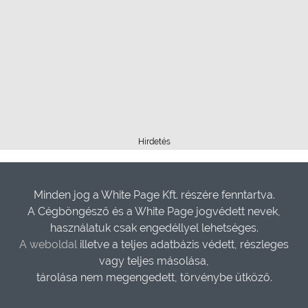
Hirdetés
Minden jog a White Page Kft. részére fenntartva.
A Cégböngésző és a White Page jogvédett nevek,
használatuk csak engedéllyel lehetséges.
A weboldal
illetve a teljes adatbázis védett, részleges
vagy teljes másolása,
tárolása nem megengedett, törvénybe ütköző.