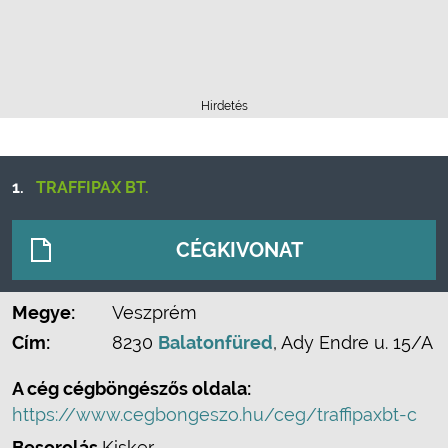
Hirdetés
1.
TRAFFIPAX BT.
CÉGKIVONAT
Megye:
Veszprém
Cím:
8230
Balatonfüred
, Ady Endre u. 15/A
A cég cégböngészős oldala:
https://www.cegbongeszo.hu/ceg/traffipaxbt-c
Besorolás
Kisker