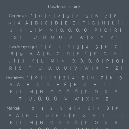
Részletes listáink:
Cégnevek
"
|
0
|
1
|
2
|
3
|
4
|
5
|
6
|
7
|
8
|
9
|
A,
Á
|
B
|
C
|
D
|
E,
É
|
F
|
G
|
H
|
I,
Í
|
J
|
K
|
L
|
M
|
N
|
O,
Ó,
Ö,
Ő
|
P
|
Q
|
R
|
S
|
T
|
U
,
Ú,
Ü,
Ű
|
V
|
W
|
X
|
Y
|
Z
|
Tevékenységek
"
|
0
|
1
|
2
|
3
|
4
|
5
|
6
|
7
|
8
|
9
|
A,
Á
|
B
|
C
|
D
|
E,
É
|
F
|
G
|
H
|
I,
Í
|
J
|
K
|
L
|
M
|
N
|
O,
Ó,
Ö,
Ő
|
P
|
Q
|
R
|
S
|
T
|
U
,
Ú,
Ü,
Ű
|
V
|
W
|
X
|
Y
|
Z
|
Termékek
"
|
0
|
1
|
2
|
3
|
4
|
5
|
6
|
7
|
8
|
9
|
A,
Á
|
B
|
C
|
D
|
E,
É
|
F
|
G
|
H
|
I,
Í
|
J
|
K
|
L
|
M
|
N
|
O,
Ó,
Ö,
Ő
|
P
|
Q
|
R
|
S
|
T
|
U
,
Ú,
Ü,
Ű
|
V
|
W
|
X
|
Y
|
Z
|
Márkák
"
|
0
|
1
|
2
|
3
|
4
|
5
|
6
|
7
|
8
|
9
|
A,
Á
|
B
|
C
|
D
|
E,
É
|
F
|
G
|
H
|
I,
Í
|
J
|
K
|
L
|
M
|
N
|
O,
Ó,
Ö,
Ő
|
P
|
Q
|
R
|
S
|