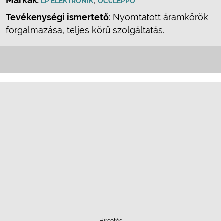
Márkák:
,
LP ELEKTRONIK
OCCLEPPO
Tevékenységi ismertető:
Nyomtatott áramkörök
forgalmazása, teljes körű szolgáltatás.
Hirdetés