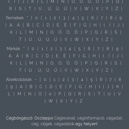
I,
Í
|
J
|
K
|
L
|
M
|
N
|
O,
Ó,
Ö,
Ő
|
P
|
Q
|
R
|
S
|
T
|
U
,
Ú,
Ü,
Ű
|
V
|
W
|
X
|
Y
|
Z
|
Termékek
"
|
0
|
1
|
2
|
3
|
4
|
5
|
6
|
7
|
8
|
9
|
A,
Á
|
B
|
C
|
D
|
E,
É
|
F
|
G
|
H
|
I,
Í
|
J
|
K
|
L
|
M
|
N
|
O,
Ó,
Ö,
Ő
|
P
|
Q
|
R
|
S
|
T
|
U
,
Ú,
Ü,
Ű
|
V
|
W
|
X
|
Y
|
Z
|
Márkák
"
|
0
|
1
|
2
|
3
|
4
|
5
|
6
|
7
|
8
|
9
|
A,
Á
|
B
|
C
|
D
|
E,
É
|
F
|
G
|
H
|
I,
Í
|
J
|
K
|
L
|
M
|
N
|
O,
Ó,
Ö,
Ő
|
P
|
Q
|
R
|
S
|
T
|
U
,
Ú,
Ü,
Ű
|
V
|
W
|
X
|
Y
|
Z
|
Alweboldalak
-
|
0
|
1
|
2
|
3
|
4
|
5
|
6
|
7
|
8
|
9
|
A
|
B
|
C
|
D
|
E
|
F
|
G
|
H
|
I
|
J
|
K
|
L
|
M
|
N
|
O
|
ö
|
P
|
Q
|
R
|
S
|
T
|
U
|
V
|
W
|
X
|
Y
|
Z
Cégböngésző: Occleppo
Cégkivonat, céginformáció, cégadat,
cég, cégek, cégadatok
egy helyen!