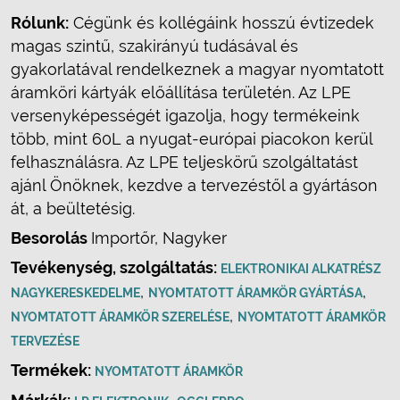
Rólunk:
Cégünk és kollégáink hosszú évtizedek
magas szintű, szakirányú tudásával és
gyakorlatával rendelkeznek a magyar nyomtatott
áramköri kártyák előállítása területén. Az LPE
versenyképességét igazolja, hogy termékeink
több, mint 60L a nyugat-európai piacokon kerül
felhasználásra. Az LPE teljeskörű szolgáltatást
ajánl Önöknek, kezdve a tervezéstől a gyártáson
át, a beültetésig.
Besorolás
Importőr, Nagyker
Tevékenység, szolgáltatás:
ELEKTRONIKAI ALKATRÉSZ
,
,
NAGYKERESKEDELME
NYOMTATOTT ÁRAMKÖR GYÁRTÁSA
,
NYOMTATOTT ÁRAMKÖR SZERELÉSE
NYOMTATOTT ÁRAMKÖR
TERVEZÉSE
Termékek:
NYOMTATOTT ÁRAMKÖR