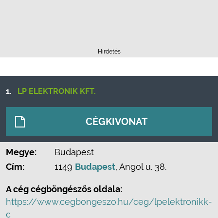
Hirdetés
1.
LP ELEKTRONIK KFT.
CÉGKIVONAT
Megye:
Budapest
Cím:
1149
Budapest
, Angol u. 38.
A cég cégböngészős oldala:
https://www.cegbongeszo.hu/ceg/lpelektronikk-
c