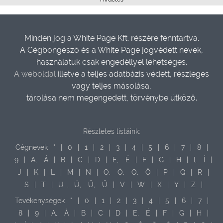
Minden jog a White Page Kft. részére fenntartva.
A Cégböngésző és a White Page jogvédett nevek,
használatuk csak engedéllyel lehetséges.
A weboldal
illetve a teljes adatbázis védett, részleges
vagy teljes másolása,
tárolása nem megengedett, törvénybe ütköző.
Részletes listáink:
Cégnevek
"
|
0
|
1
|
2
|
3
|
4
|
5
|
6
|
7
|
8
|
9
|
A,
Á
|
B
|
C
|
D
|
E,
É
|
F
|
G
|
H
|
I,
Í
|
J
|
K
|
L
|
M
|
N
|
O,
Ó,
Ö,
Ő
|
P
|
Q
|
R
|
S
|
T
|
U
,
Ú,
Ü,
Ű
|
V
|
W
|
X
|
Y
|
Z
|
Tevékenységek
"
|
0
|
1
|
2
|
3
|
4
|
5
|
6
|
7
|
8
|
9
|
A,
Á
|
B
|
C
|
D
|
E,
É
|
F
|
G
|
H
|