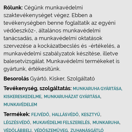
Rólunk:
Cégünk munkavédelmi
szaktevékenységet végez. Ebben a
tevékenységben benne foglaltatik az egyéni
védőeszköz-, általános munkavédelmi
tanácsadás, a munkavédelmi oktatások
szervezése a kockázatbecslés és -értékelés, a
munkavédelmi szabályzatok készítése, illetve
balesetvizsgálat. Munkavédelmi termékeket is
gyártunk, értékesítünk.
Besorolás
Gyártó, Kisker, Szolgáltató
Tevékenység, szolgáltatás:
MUNKARUHA GYÁRTÁSA,
,
,
KISKERESKEDELME
MUNKARUHÁZAT GYÁRTÁSA
MUNKAVÉDELEM
Termékek:
,
,
,
FEJVÉDŐ
HALLÁSVÉDŐ
KESZTYŰ
,
,
,
LÉGZÉSVÉDŐ
MUKAVÉDELMI FELSZERELÉS
MUNKARUHA
,
,
VÉDŐLÁBBELI
VÉDŐSZEMÜVEG
ZUHANÁSGÁTLÓ