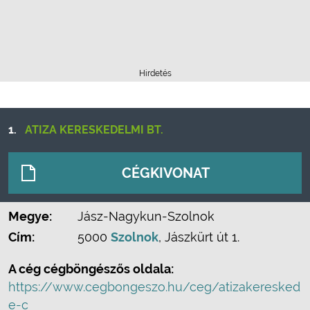
Hirdetés
1.
ATIZA KERESKEDELMI BT.
CÉGKIVONAT
Megye:
Jász-Nagykun-Szolnok
Cím:
5000
Szolnok
, Jászkürt út 1.
A cég cégböngészős oldala:
https://www.cegbongeszo.hu/ceg/atizakeresked
e-c