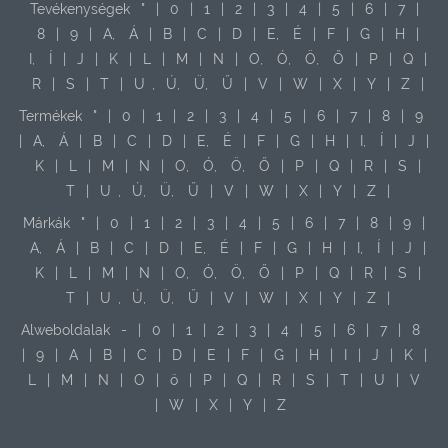
Tevékenységek
"
|
0
|
1
|
2
|
3
|
4
|
5
|
6
|
7
|
8
|
9
|
A,
Á
|
B
|
C
|
D
|
E,
É
|
F
|
G
|
H
|
I,
Í
|
J
|
K
|
L
|
M
|
N
|
O,
Ó,
Ö,
Ő
|
P
|
Q
|
R
|
S
|
T
|
U
,
Ú,
Ü,
Ű
|
V
|
W
|
X
|
Y
|
Z
|
Termékek
"
|
0
|
1
|
2
|
3
|
4
|
5
|
6
|
7
|
8
|
9
|
A,
Á
|
B
|
C
|
D
|
E,
É
|
F
|
G
|
H
|
I,
Í
|
J
|
K
|
L
|
M
|
N
|
O,
Ó,
Ö,
Ő
|
P
|
Q
|
R
|
S
|
T
|
U
,
Ú,
Ü,
Ű
|
V
|
W
|
X
|
Y
|
Z
|
Márkák
"
|
0
|
1
|
2
|
3
|
4
|
5
|
6
|
7
|
8
|
9
|
A,
Á
|
B
|
C
|
D
|
E,
É
|
F
|
G
|
H
|
I,
Í
|
J
|
K
|
L
|
M
|
N
|
O,
Ó,
Ö,
Ő
|
P
|
Q
|
R
|
S
|
T
|
U
,
Ú,
Ü,
Ű
|
V
|
W
|
X
|
Y
|
Z
|
Alweboldalak
-
|
0
|
1
|
2
|
3
|
4
|
5
|
6
|
7
|
8
|
9
|
A
|
B
|
C
|
D
|
E
|
F
|
G
|
H
|
I
|
J
|
K
|
L
|
M
|
N
|
O
|
ö
|
P
|
Q
|
R
|
S
|
T
|
U
|
V
|
W
|
X
|
Y
|
Z