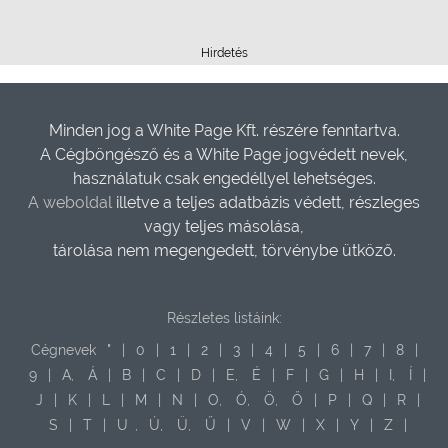
Hirdetés
Minden jog a White Page Kft. részére fenntartva.
A Cégböngésző és a White Page jogvédett nevek,
használatuk csak engedéllyel lehetséges.
A weboldal
illetve a teljes adatbázis védett, részleges
vagy teljes másolása,
tárolása nem megengedett, törvénybe ütköző.
Részletes listáink:
Cégnevek
"
|
0
|
1
|
2
|
3
|
4
|
5
|
6
|
7
|
8
|
9
|
A,
Á
|
B
|
C
|
D
|
E,
É
|
F
|
G
|
H
|
I,
Í
|
J
|
K
|
L
|
M
|
N
|
O,
Ó,
Ö,
Ő
|
P
|
Q
|
R
|
S
|
T
|
U
,
Ú,
Ü,
Ű
|
V
|
W
|
X
|
Y
|
Z
|