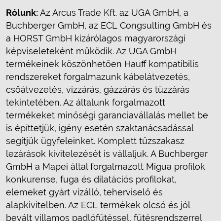
Rólunk:
Az Arcus Trade Kft. az UGA GmbH, a
Buchberger GmbH, az ECL Congsulting GmbH és
a HORST GmbH kizárólagos magyarországi
képviseleteként működik. Az UGA GmbH
termékeinek köszönhetően Hauff kompatibilis
rendszereket forgalmazunk kábelátvezetés,
csőátvezetés, vízzárás, gázzárás és tűzzárás
tekintetében. Az általunk forgalmazott
termékeket minőségi garanciavállalás mellet be
is építtetjük, igény esetén szaktanácsadással
segítjük ügyfeleinket. Komplett tűzszakasz
lezárások kivitelezését is vállaljuk. A Buchberger
GmbH a Mapei által forgalmazott Migua profilok
konkurense, fuga és dilatációs profilokat,
elemeket gyárt vízálló, teherviselő és
alapkivitelben. Az ECL termékek olcsó és jól
bevált villamos padlófűtéssel, fűtésrendszerrel