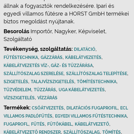
állnak a fogyasztók rendelkezésére. Ipari és
egyedi villamos fűtésre a HORST GmbH termékei
biztos megoldást nyújtanak.
Besorolás
Importőr, Nagyker, Képviselet,
Szolgáltató
Tevékenység, szolgáltatás:
,
DILATÁCIÓ
,
,
,
FŰTÉSTECHNIKA
GÁZZÁRÁS
KÁBELÁTVEZETÉS
,
KÁBELÁTVEZETÉS VÍZ-, GÁZ- ÉS TŰZZÁRÁSA
,
,
SZÁLLÍTÓSZALAG SZERELÉSE
SZÁLLÍTÓSZALAG TELEPÍTÉSE
,
,
,
SZIGETELÉS
TALAJVÍZSZIGETELÉS
TÖMÍTÉSTECHNIKA
,
,
,
TŰZVÉDELEM
TŰZZÁRÁS
UGA KÁBELÁTVEZETÉS
,
VÍZSZIGETELÉS
VÍZZÁRÁS
Termékek:
,
,
CSŐÁTVEZETÉS
DILATÁCIÓS FUGAPROFIL
ECL
,
,
VILLAMOS PADLÓFŰTÉS
EGYEDI VILLAMOS FŰTÉSTECHNIKA
,
,
,
,
FUGAPROFL
FŰTÉS
FŰTŐKÁBEL
KÁBELÁTVEZETŐ
,
,
,
KÁBELÁTVEZETŐ RENDSZER
SZÁLLÍTÓSZALAG
TÖMÍTÉS