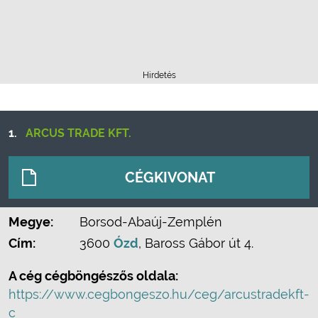
Hirdetés
1.
ARCUS TRADE KFT.
CÉGKIVONAT
Megye:
Borsod-Abaúj-Zemplén
Cím:
3600
Ózd
, Baross Gábor út 4.
A cég cégböngészős oldala:
https://www.cegbongeszo.hu/ceg/arcustradekft-
c