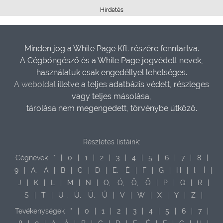
Hirdetés
Minden jog a White Page Kft. részére fenntartva.
A Cégböngésző és a White Page jogvédett nevek,
használatuk csak engedéllyel lehetséges.
A weboldal
illetve a teljes adatbázis védett, részleges
vagy teljes másolása,
tárolása nem megengedett, törvénybe ütköző.
Részletes listáink:
Cégnevek
"
|
0
|
1
|
2
|
3
|
4
|
5
|
6
|
7
|
8
|
9
|
A,
Á
|
B
|
C
|
D
|
E,
É
|
F
|
G
|
H
|
I,
Í
|
J
|
K
|
L
|
M
|
N
|
O,
Ó,
Ö,
Ő
|
P
|
Q
|
R
|
S
|
T
|
U
,
Ú,
Ü,
Ű
|
V
|
W
|
X
|
Y
|
Z
|
Tevékenységek
"
|
0
|
1
|
2
|
3
|
4
|
5
|
6
|
7
|