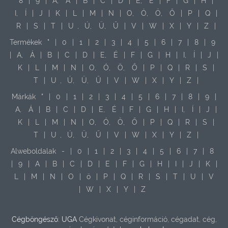
8
|
9
|
A,
Á
|
B
|
C
|
D
|
E,
É
|
F
|
G
|
H
|
I,
Í
|
J
|
K
|
L
|
M
|
N
|
O,
Ó,
Ö,
Ő
|
P
|
Q
|
R
|
S
|
T
|
U
,
Ú,
Ü,
Ű
|
V
|
W
|
X
|
Y
|
Z
|
Termékek
"
|
0
|
1
|
2
|
3
|
4
|
5
|
6
|
7
|
8
|
9
|
A,
Á
|
B
|
C
|
D
|
E,
É
|
F
|
G
|
H
|
I,
Í
|
J
|
K
|
L
|
M
|
N
|
O,
Ó,
Ö,
Ő
|
P
|
Q
|
R
|
S
|
T
|
U
,
Ú,
Ü,
Ű
|
V
|
W
|
X
|
Y
|
Z
|
Márkák
"
|
0
|
1
|
2
|
3
|
4
|
5
|
6
|
7
|
8
|
9
|
A,
Á
|
B
|
C
|
D
|
E,
É
|
F
|
G
|
H
|
I,
Í
|
J
|
K
|
L
|
M
|
N
|
O,
Ó,
Ö,
Ő
|
P
|
Q
|
R
|
S
|
T
|
U
,
Ú,
Ü,
Ű
|
V
|
W
|
X
|
Y
|
Z
|
Alweboldalak
-
|
0
|
1
|
2
|
3
|
4
|
5
|
6
|
7
|
8
|
9
|
A
|
B
|
C
|
D
|
E
|
F
|
G
|
H
|
I
|
J
|
K
|
L
|
M
|
N
|
O
|
ö
|
P
|
Q
|
R
|
S
|
T
|
U
|
V
|
W
|
X
|
Y
|
Z
Cégböngésző: UGA
Cégkivonat, céginformáció, cégadat, cég,