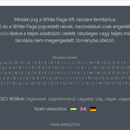
Minden jog a White Page Kft. részére fenntartva.
és a White Page jogvédett nevek, használatuk csak engedéll
ldal
illetve a teljes adatbázis védett, részleges vagy teljes m
tárolása nem megengedett, törvénybe ütköző.
Részletes listáink:
9
|
A,
Á
|
B
|
C
|
D
|
E,
É
|
F
|
G
|
H
|
I,
Í
|
J
|
K
|
L
|
M
|
N
|
O,
Ó,
Ö,
Ő
|
P
|
|
9
|
A,
Á
|
B
|
C
|
D
|
E,
É
|
F
|
G
|
H
|
I,
Í
|
J
|
K
|
L
|
M
|
N
|
O,
Ó,
Ö,
Ő
|
P
9
|
A,
Á
|
B
|
C
|
D
|
E,
É
|
F
|
G
|
H
|
I,
Í
|
J
|
K
|
L
|
M
|
N
|
O,
Ó,
Ö,
Ő
|
P
|
|
A,
Á
|
B
|
C
|
D
|
E,
É
|
F
|
G
|
H
|
I,
Í
|
J
|
K
|
L
|
M
|
N
|
O,
Ó,
Ö,
Ő
|
P
|
6
|
7
|
8
|
9
|
A
|
B
|
C
|
D
|
E
|
F
|
G
|
H
|
I
|
J
|
K
|
L
|
M
|
N
|
O
|
ö
|
P
 UGEO WS80A
Cégkivonat, céginformáció, cégadat, cég, cégek, céga
Nyelv választása
HONLAPKÉSZÍTÉS