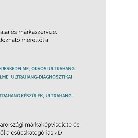
ása és márkaszervize.
dozható mérettől a
,
ERESKEDELME
ORVOSI ULTRAHANG
,
ELME
ULTRAHANG-DIAGNOSZTIKAI
,
TRAHANG KÉSZÜLÉK
ULTRAHANG-
arországi márkaképviselete és
ől a csúcskategóriás 4D