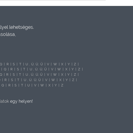
yel lehetséges.
ásolása,
Q
|
R
|
S
|
T
|
U
,
Ú,
Ü,
Ű
|
V
|
W
|
X
|
Y
|
Z
|
|
Q
|
R
|
S
|
T
|
U
,
Ú,
Ü,
Ű
|
V
|
W
|
X
|
Y
|
Z
|
Q
|
R
|
S
|
T
|
U
,
Ú,
Ü,
Ű
|
V
|
W
|
X
|
Y
|
Z
|
Q
|
R
|
S
|
T
|
U
,
Ú,
Ü,
Ű
|
V
|
W
|
X
|
Y
|
Z
|
|
Q
|
R
|
S
|
T
|
U
|
V
|
W
|
X
|
Y
|
Z
datok
egy helyen!