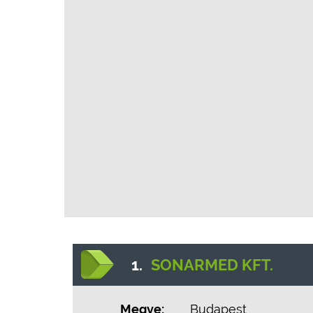
1.
SONARMED KFT.
Megye:
Budapest