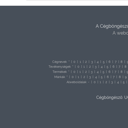
A Cégböngésző 
A webo
Cégnevek
"
|
0
|
1
|
2
|
3
|
4
|
5
|
6
|
7
|
8
|
Tevékenységek
"
|
0
|
1
|
2
|
3
|
4
|
5
|
6
|
7
|
8
Termékek
"
|
0
|
1
|
2
|
3
|
4
|
5
|
6
|
7
|
8
|
Márkák
"
|
0
|
1
|
2
|
3
|
4
|
5
|
6
|
7
|
8
|
9
Alweboldalak
-
|
0
|
1
|
2
|
3
|
4
|
5
|
Cégböngésző: