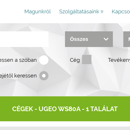
Magunkról
Szolgáltatásaink ▿
Kapcso
essen a szóban
Cég
Tevéken
ejétől keressen
CÉGEK -
UGEO WS80A
- 1 TALÁLAT