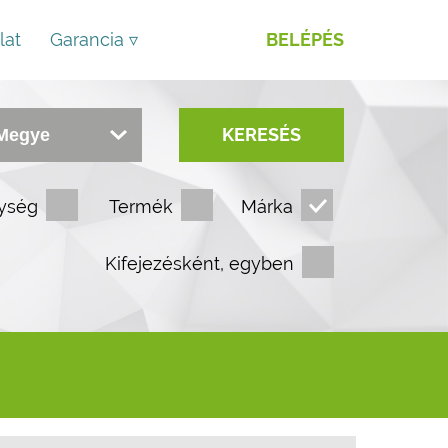
lat
Garancia ▿
BELÉPÉS
KERESÉS
ység
Termék
Márka
Kifejezésként, egyben