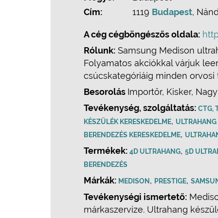
Cím:
1119
Budapest
, Nánd
A cég cégböngészős oldala:
htt
Rólunk:
Samsung Medison ultraha
Folyamatos akciókkal várjuk lee
csúcskategóriáig minden orvosi t
Besorolás
Importőr, Kisker, Nagy
Tevékenység, szolgáltatás:
CTG,
,
KÉSZÜLÉK KERESKEDELME
ULTRAHANG 
,
BERENDEZÉS KERESKEDELME
ULTRAHAN
Termékek:
,
4D ULTRAHANG
5D ULTR
BERENDEZÉS
Márkák:
,
,
MEDISON
PRESTIGE
SAMSU
Tevékenységi ismertető:
Mediso
márkaszervize. Ultrahang készül