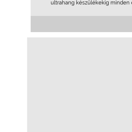
ultrahang készülékekig minden or