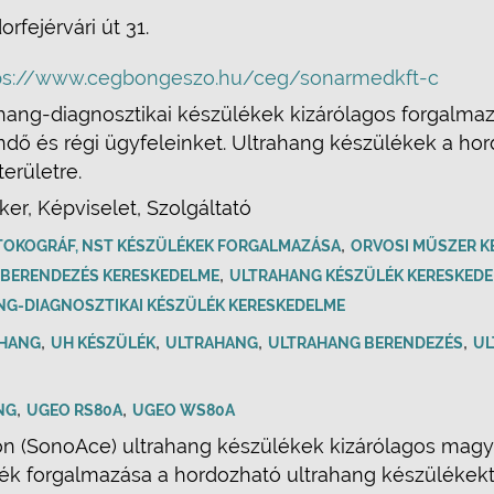
orfejérvári út 31.
ps://www.cegbongeszo.hu/ceg/sonarmedkft-c
ng-diagnosztikai készülékek kizárólagos forgalmaz
ndő és régi ügyfeleinket. Ultrahang készülékek a hor
erületre.
ker, Képviselet, Szolgáltató
,
 TOKOGRÁF, NST KÉSZÜLÉKEK FORGALMAZÁSA
ORVOSI MŰSZER K
,
BERENDEZÉS KERESKEDELME
ULTRAHANG KÉSZÜLÉK KERESKED
G-DIAGNOSZTIKAI KÉSZÜLÉK KERESKEDELME
,
,
,
,
AHANG
UH KÉSZÜLÉK
ULTRAHANG
ULTRAHANG BERENDEZÉS
UL
,
,
NG
UGEO RS80A
UGEO WS80A
n (SonoAce) ultrahang készülékek kizárólagos magy
ék forgalmazása a hordozható ultrahang készülékekt