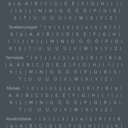
9
|
A,
Á
|
B
|
C
|
D
|
E,
É
|
F
|
G
|
H
|
I,
Í
|
J
|
K
|
L
|
M
|
N
|
O,
Ó,
Ö,
Ő
|
P
|
Q
|
R
|
S
|
T
|
U
,
Ú,
Ü,
Ű
|
V
|
W
|
X
|
Y
|
Z
|
Tevékenységek
"
|
0
|
1
|
2
|
3
|
4
|
5
|
6
|
7
|
8
|
9
|
A,
Á
|
B
|
C
|
D
|
E,
É
|
F
|
G
|
H
|
I,
Í
|
J
|
K
|
L
|
M
|
N
|
O,
Ó,
Ö,
Ő
|
P
|
Q
|
R
|
S
|
T
|
U
,
Ú,
Ü,
Ű
|
V
|
W
|
X
|
Y
|
Z
|
Termékek
"
|
0
|
1
|
2
|
3
|
4
|
5
|
6
|
7
|
8
|
9
|
A,
Á
|
B
|
C
|
D
|
E,
É
|
F
|
G
|
H
|
I,
Í
|
J
|
K
|
L
|
M
|
N
|
O,
Ó,
Ö,
Ő
|
P
|
Q
|
R
|
S
|
T
|
U
,
Ú,
Ü,
Ű
|
V
|
W
|
X
|
Y
|
Z
|
Márkák
"
|
0
|
1
|
2
|
3
|
4
|
5
|
6
|
7
|
8
|
9
|
A,
Á
|
B
|
C
|
D
|
E,
É
|
F
|
G
|
H
|
I,
Í
|
J
|
K
|
L
|
M
|
N
|
O,
Ó,
Ö,
Ő
|
P
|
Q
|
R
|
S
|
T
|
U
,
Ú,
Ü,
Ű
|
V
|
W
|
X
|
Y
|
Z
|
Alweboldalak
-
|
0
|
1
|
2
|
3
|
4
|
5
|
6
|
7
|
8
|
9
|
A
|
B
|
C
|
D
|
E
|
F
|
G
|
H
|
I
|
J
|
K
|