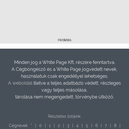
Hirdetés
Minden jog a White Page Kft. részére fenntartva.
A Cégböngésző és a White Page jogvédett nevek,
használatuk csak engedéllyel lehetséges.
A weboldal
illetve a teljes adatbázis védett, részleges
vagy teljes másolása,
tárolása nem megengedett, törvénybe ütköző.
Részletes listáink:
Cégnevek
"
|
0
|
1
|
2
|
3
|
4
|
5
|
6
|
7
|
8
|