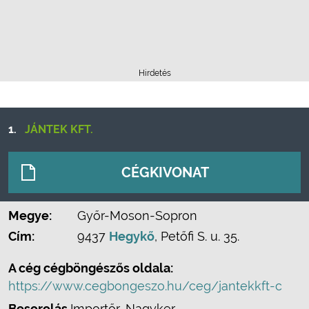
Hirdetés
1.
JÁNTEK KFT.
CÉGKIVONAT
Megye:
Győr-Moson-Sopron
Cím:
9437
Hegykő
, Petőfi S. u. 35.
A cég cégböngészős oldala:
https://www.cegbongeszo.hu/ceg/jantekkft-c
Besorolás
Importőr, Nagyker