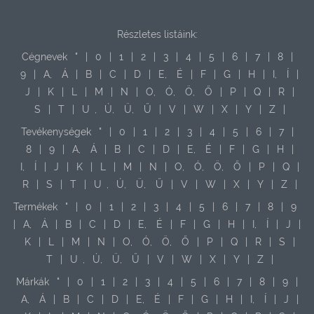
Részletes listáink:
Cégnevek
"
|
0
|
1
|
2
|
3
|
4
|
5
|
6
|
7
|
8
|
9
|
A,
Á
|
B
|
C
|
D
|
E,
É
|
F
|
G
|
H
|
I,
Í
|
J
|
K
|
L
|
M
|
N
|
O,
Ó,
Ö,
Ő
|
P
|
Q
|
R
|
S
|
T
|
U
,
Ú,
Ü,
Ű
|
V
|
W
|
X
|
Y
|
Z
|
Tevékenységek
"
|
0
|
1
|
2
|
3
|
4
|
5
|
6
|
7
|
8
|
9
|
A,
Á
|
B
|
C
|
D
|
E,
É
|
F
|
G
|
H
|
I,
Í
|
J
|
K
|
L
|
M
|
N
|
O,
Ó,
Ö,
Ő
|
P
|
Q
|
R
|
S
|
T
|
U
,
Ú,
Ü,
Ű
|
V
|
W
|
X
|
Y
|
Z
|
Termékek
"
|
0
|
1
|
2
|
3
|
4
|
5
|
6
|
7
|
8
|
9
|
A,
Á
|
B
|
C
|
D
|
E,
É
|
F
|
G
|
H
|
I,
Í
|
J
|
K
|
L
|
M
|
N
|
O,
Ó,
Ö,
Ő
|
P
|
Q
|
R
|
S
|
T
|
U
,
Ú,
Ü,
Ű
|
V
|
W
|
X
|
Y
|
Z
|
Márkák
"
|
0
|
1
|
2
|
3
|
4
|
5
|
6
|
7
|
8
|
9
|
A,
Á
|
B
|
C
|
D
|
E,
É
|
F
|
G
|
H
|
I,
Í
|
J
|