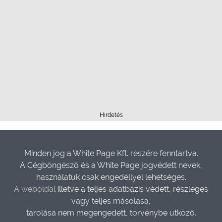
Hirdetés
Minden jog a White Page Kft. részére fenntartva.
A Cégböngésző és a White Page jogvédett nevek,
használatuk csak engedéllyel lehetséges.
A weboldal
illetve a teljes adatbázis védett, részleges
vagy teljes másolása,
tárolása nem megengedett, törvénybe ütköző.