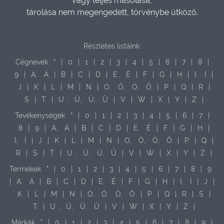
vagy teljes másolása,
tárolása nem megengedett, törvénybe ütköző.
Részletes listáink:
Cégnevek
"
|
0
|
1
|
2
|
3
|
4
|
5
|
6
|
7
|
8
|
9
|
A,
Á
|
B
|
C
|
D
|
E,
É
|
F
|
G
|
H
|
I,
Í
|
J
|
K
|
L
|
M
|
N
|
O,
Ó,
Ö,
Ő
|
P
|
Q
|
R
|
S
|
T
|
U
,
Ú,
Ü,
Ű
|
V
|
W
|
X
|
Y
|
Z
|
Tevékenységek
"
|
0
|
1
|
2
|
3
|
4
|
5
|
6
|
7
|
8
|
9
|
A,
Á
|
B
|
C
|
D
|
E,
É
|
F
|
G
|
H
|
I,
Í
|
J
|
K
|
L
|
M
|
N
|
O,
Ó,
Ö,
Ő
|
P
|
Q
|
R
|
S
|
T
|
U
,
Ú,
Ü,
Ű
|
V
|
W
|
X
|
Y
|
Z
|
Termékek
"
|
0
|
1
|
2
|
3
|
4
|
5
|
6
|
7
|
8
|
9
|
A,
Á
|
B
|
C
|
D
|
E,
É
|
F
|
G
|
H
|
I,
Í
|
J
|
K
|
L
|
M
|
N
|
O,
Ó,
Ö,
Ő
|
P
|
Q
|
R
|
S
|
T
|
U
,
Ú,
Ü,
Ű
|
V
|
W
|
X
|
Y
|
Z
|
Márkák
"
|
0
|
1
|
2
|
3
|
4
|
5
|
6
|
7
|
8
|
9
|