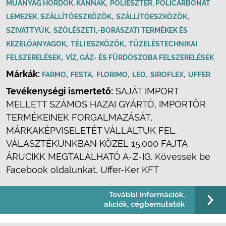
,
MŰANYAG HORDÓK, KANNÁK
POLIÉSZTER, POLICARBONÁT
,
,
LEMEZEK, SZÁLLÍTÓESZKÖZÖK
SZÁLLÍTÓESZKÖZÖK
,
SZIVATTYÚK
SZŐLÉSZETI,-BORÁSZATI TERMÉKEK ÉS
,
,
KEZELŐANYAGOK
TÉLI ESZKÖZÖK
TÜZELÉSTECHNIKAI
,
FELSZERELÉSEK
VÍZ, GÁZ- ÉS FÜRDŐSZOBA FELSZERELÉSEK
Márkák:
,
,
,
,
,
FARMO
FESTA
FLORIMO
LEO
SIROFLEX
UFFER
Tevékenységi ismertető:
SAJÁT IMPORT
MELLETT SZÁMOS HAZAI GYÁRTÓ, IMPORTŐR
TERMÉKEINEK FORGALMAZÁSÁT,
MÁRKAKÉPVISELETÉT VÁLLALTUK FEL.
VÁLASZTÉKUNKBAN KÖZEL 15.000 FAJTA
ÁRUCIKK MEGTALÁLHATÓ A-Z-IG. Kövessék be
Facebook oldalunkat, Uffer-Ker KFT
További információk,
akciók, cégbemutatók