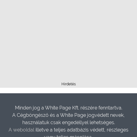
Hirdetés
Minden jog a White Page Kft. részére fenntartva.
A Cégböngésző és a White Page jogvédett nevek,
használatuk csak engedéllyel lehetséges.
A weboldal
illetve a teljes adatbázis védett, részleges