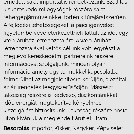
emellett saját importtal is rendelkezünk. Szállítás
kiskereskedelmi egységek részére saját
tehergépjárműveinkkel történik túrajáratszerűen.
A fejlődési lehetőségeket, a piaci igényeket
figyelembe véve elérkezettnek láttuk az időt egy
web-áruház létrehozatalára. A web-áruház
létrehozatalával kettős célunk volt: egyrészt a
meglévő kereskedelmi partnereink részére
információval szolgáljunk; minden olyan
információ amely egy termékkel kapcsolatban
felmerülhet az megjelenítésre kerüljön, s ezáltal
az árurendelés leegyszerűsödjön. Másrészt
lakosság részére is kedvező, diszkontárakkal,
időt, energiát megtakarítva kényelmes
kiszolgálást biztosítsunk. Lakosság részére postai
úton kívánjuk a megrendelt árut eljuttatni.
Besorolás
Importőr, Kisker, Nagyker, Képviselet