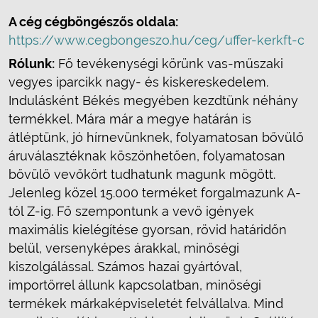
A cég cégböngészős oldala:
https://www.cegbongeszo.hu/ceg/uffer-kerkft-c
Rólunk:
Fő tevékenységi körünk vas-műszaki
vegyes iparcikk nagy- és kiskereskedelem.
Indulásként Békés megyében kezdtünk néhány
termékkel. Mára már a megye határán is
átléptünk, jó hírnevünknek, folyamatosan bővülő
áruválasztéknak köszönhetően, folyamatosan
bővülő vevőkört tudhatunk magunk mögött.
Jelenleg közel 15.000 terméket forgalmazunk A-
tól Z-ig. Fő szempontunk a vevő igények
maximális kielégítése gyorsan, rövid határidőn
belül, versenyképes árakkal, minőségi
kiszolgálással. Számos hazai gyártóval,
importőrrel állunk kapcsolatban, minőségi
termékek márkaképviseletét felvállalva. Mind