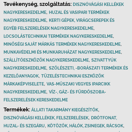
Tevékenység, szolgáltatás:
DISZNÓVÁGÁSI KELLÉKEK
,
NAGYKERESKEDELME
HUZAL ÉS VASIPARI TERMÉKEK
,
NAGYKERESKEDELME
KERTI GÉPEK, VIRÁGCSEREPEK ÉS
,
EGYÉB FELSZERELÉSEK NAGYKERESKEDELME
,
LOCSOLÁSTECHNIKAI TERMÉKEK NAGYKERESKEDELME
,
MINŐSÉGI SAJÁT MÁRKÁS TERMÉKEK NAGYKERESKEDELME
,
MUNKAVÉDELMI ÉS MUNKARUHÁZAT NAGYKERESKEDELME
,
SZÁLLÍTÓESZKÖZÖK NAGYKERESKEDELME
SZIVATTYÚK
,
NAGYKERESKEDELME
SZŐLÉSZETI, -BORÁSZATI TERMÉKEK ÉS
,
KEZELŐANYAGOK
TÜZELÉSTECHNIKAI ESZKÖZÖK
,
MÁRKAKÉPVISELETE
VAS-MŰSZAKI VEGYES IPARCIKK
,
NAGYKERESKEDELME
VÍZ-, GÁZ- ÉS FÜRDŐSZOBA-
FELSZERELÉSEK KERESKEDELME
Termékek:
,
ÁLLATI TAKARMÁNY KIEGÉSZÍTŐK
,
DISZNÓVÁGÁSI KELLÉKEK, FELSZERELÉSEK
DRÓTFONAT,
,
,
HUZAL- ÉS SZEGÁRU
KÖTÖZŐK, HÁLÓK, ZSINEGEK, RÁCSOK