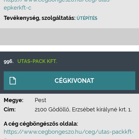
epkerkft-c
Tevékenység, szolgáltatás:
ÚTÉPÍTÉS
996.
UTAS-PACK KFT.
CÉGKIVONAT
Megye:
Pest
Cím:
2100 Gödöllő, Erzsébet királyné krt. 1.
A cég cégböngészős oldala:
https://www.cegbongeszo.hu/ceg/utas-packkft-