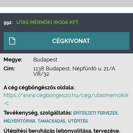
992.
UTAS MÉRNÖKI IRODA KFT.
CÉGKIVONAT
Megye:
Budapest
Cím:
1138 Budapest, Népfürdő u. 21/A
VIII/32.
A cég cégböngészős oldala:
https://www.cegbongeszo.hu/ceg/utasmernokiir
-c
Tevékenység, szolgáltatás:
,
ÉPÍTÉSZETI TERVEZÉS
,
,
MÉLYÉPÍTŐIPAR
TANÁCSADÁS
ÚTÉPÍTÉS
Útépítési beruházás lebonyolítása, tervezése,