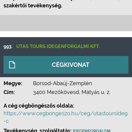
szakértői tevékenység.
993.
UTAS TOURS IDEGENFORGALMI KFT.
CÉGKIVONAT
Megye:
Borsod-Abaúj-Zemplén
Cím:
3400 Mezőkövesd, Mátyás u. 2.
A cég cégböngészős oldala:
https://www.cegbongeszo.hu/ceg/utastoursideg
-c
Tevékenység, szolgáltatás:
,
IDEGENFORGALOM