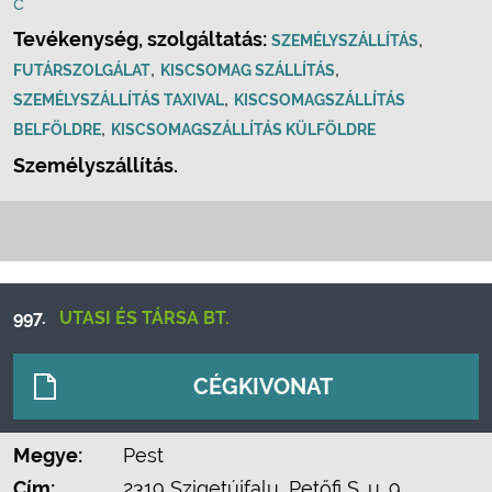
c
Tevékenység, szolgáltatás:
,
SZEMÉLYSZÁLLÍTÁS
,
,
FUTÁRSZOLGÁLAT
KISCSOMAG SZÁLLÍTÁS
,
SZEMÉLYSZÁLLÍTÁS TAXIVAL
KISCSOMAGSZÁLLÍTÁS
,
BELFÖLDRE
KISCSOMAGSZÁLLÍTÁS KÜLFÖLDRE
Személyszállítás.
997.
UTASI ÉS TÁRSA BT.
CÉGKIVONAT
Megye:
Pest
Cím:
2319 Szigetújfalu, Petőfi S. u. 9.