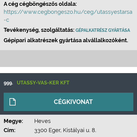
A cég cégböngészős oldala:
https://www.cegbongeszo.hu/ceg/utassyestarsa
-c
Tevékenység, szolgáltatás:
GÉPALKATRÉSZ GYÁRTÁSA
Gépipari alkatrészek gyártása alvállalkozóként.
999.
UTASSY-VAS-KER KFT
CÉGKIVONAT
Megye:
Heves
Cím:
3300 Eger, Kistályai u. 8.