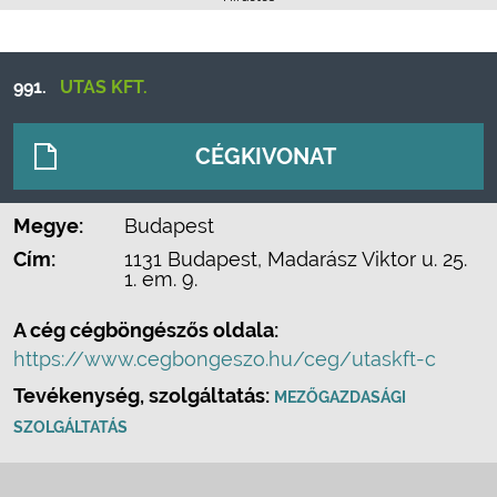
991.
UTAS KFT.
CÉGKIVONAT
Megye:
Budapest
Cím:
1131 Budapest, Madarász Viktor u. 25.
1. em. 9.
A cég cégböngészős oldala:
https://www.cegbongeszo.hu/ceg/utaskft-c
Tevékenység, szolgáltatás:
MEZŐGAZDASÁGI
SZOLGÁLTATÁS