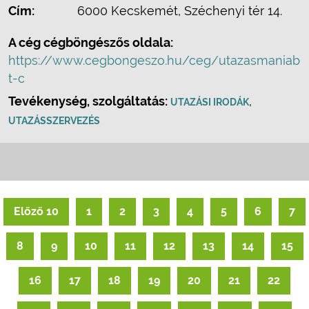
Cím:
6000 Kecskemét, Széchenyi tér 14.
A cég cégböngészős oldala:
https://www.cegbongeszo.hu/ceg/utazasmaniab
t-c
Tevékenység, szolgáltatás:
,
UTAZÁSI IRODÁK
UTAZÁSSZERVEZÉS
Előző 10
1
2
3
4
5
6
7
8
9
10
11
12
13
14
15
16
17
18
19
20
21
22