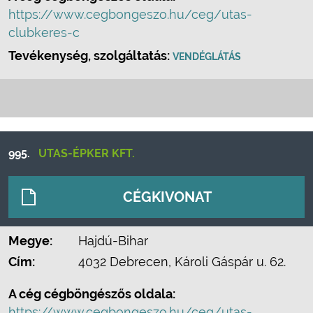
https://www.cegbongeszo.hu/ceg/utas-
clubkeres-c
Tevékenység, szolgáltatás:
VENDÉGLÁTÁS
995.
UTAS-ÉPKER KFT.
CÉGKIVONAT
Megye:
Hajdú-Bihar
Cím:
4032 Debrecen, Károli Gáspár u. 62.
A cég cégböngészős oldala:
https://www.cegbongeszo.hu/ceg/utas-