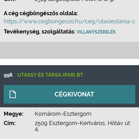
A cég cégböngészős oldala:
https://www.cegbongeszo.hu/ceg/utasiestarsa-c
Tevékenység, szolgáltatás:
VILLANYSZERELÉS
998.
UTASSY ÉS TÁRSA IPARI BT.
CÉGKIVONAT
Megye:
Komárom-Esztergom
Cím:
2509 Esztergom-Kertváros, Hőtáv út
4.