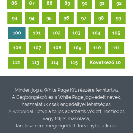
86
87
88
89
90
91
92
93
94
95
96
97
98
99
100
101
102
103
104
105
106
107
108
109
110
111
112
113
114
115
Következő 10
Minden jog a White Page Kft. részére fenntartva.
A Cégböngésző és a White Page jogvédett nevek,
használatuk csak engedéllyel lehetséges.
A weboldal
illetve a teljes adatbázis védett, részleges
vagy teljes másolása,
tárolása nem megengedett, törvénybe ütköző.