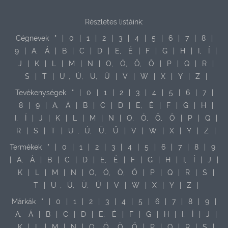
Részletes listáink:
Cégnevek
"
|
0
|
1
|
2
|
3
|
4
|
5
|
6
|
7
|
8
|
9
|
A,
Á
|
B
|
C
|
D
|
E,
É
|
F
|
G
|
H
|
I,
Í
|
J
|
K
|
L
|
M
|
N
|
O,
Ó,
Ö,
Ő
|
P
|
Q
|
R
|
S
|
T
|
U
,
Ú,
Ü,
Ű
|
V
|
W
|
X
|
Y
|
Z
|
Tevékenységek
"
|
0
|
1
|
2
|
3
|
4
|
5
|
6
|
7
|
8
|
9
|
A,
Á
|
B
|
C
|
D
|
E,
É
|
F
|
G
|
H
|
I,
Í
|
J
|
K
|
L
|
M
|
N
|
O,
Ó,
Ö,
Ő
|
P
|
Q
|
R
|
S
|
T
|
U
,
Ú,
Ü,
Ű
|
V
|
W
|
X
|
Y
|
Z
|
Termékek
"
|
0
|
1
|
2
|
3
|
4
|
5
|
6
|
7
|
8
|
9
|
A,
Á
|
B
|
C
|
D
|
E,
É
|
F
|
G
|
H
|
I,
Í
|
J
|
K
|
L
|
M
|
N
|
O,
Ó,
Ö,
Ő
|
P
|
Q
|
R
|
S
|
T
|
U
,
Ú,
Ü,
Ű
|
V
|
W
|
X
|
Y
|
Z
|
Márkák
"
|
0
|
1
|
2
|
3
|
4
|
5
|
6
|
7
|
8
|
9
|
A,
Á
|
B
|
C
|
D
|
E,
É
|
F
|
G
|
H
|
I,
Í
|
J
|
K
|
L
|
M
|
N
|
O,
Ó,
Ö,
Ő
|
P
|
Q
|
R
|
S
|