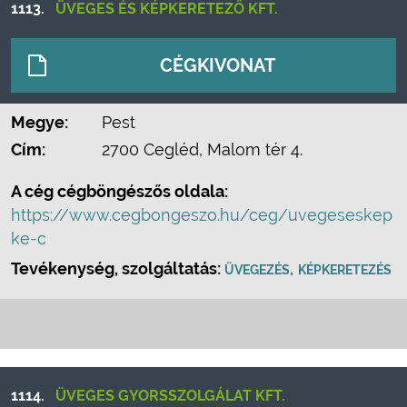
1113.
ÜVEGES ÉS KÉPKERETEZŐ KFT.
CÉGKIVONAT
Megye:
Pest
Cím:
2700 Cegléd, Malom tér 4.
A cég cégböngészős oldala:
https://www.cegbongeszo.hu/ceg/uvegeseskep
ke-c
Tevékenység, szolgáltatás:
,
ÜVEGEZÉS
KÉPKERETEZÉS
1114.
ÜVEGES GYORSSZOLGÁLAT KFT.