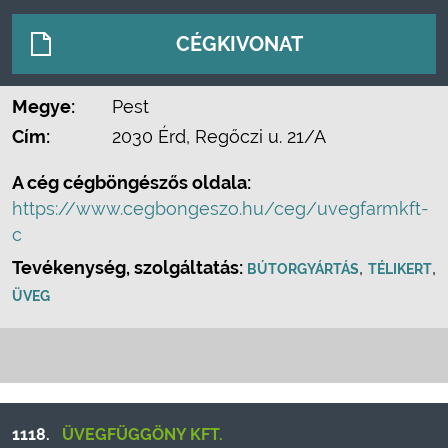
CÉGKIVONAT
Megye:
Pest
Cím:
2030 Érd, Regőczi u. 21/A
A cég cégböngészős oldala:
https://www.cegbongeszo.hu/ceg/uvegfarmkft-
c
Tevékenység, szolgáltatás:
,
,
BÚTORGYÁRTÁS
TÉLIKERT
ÜVEG
1118.
ÜVEGFÜGGÖNY KFT.