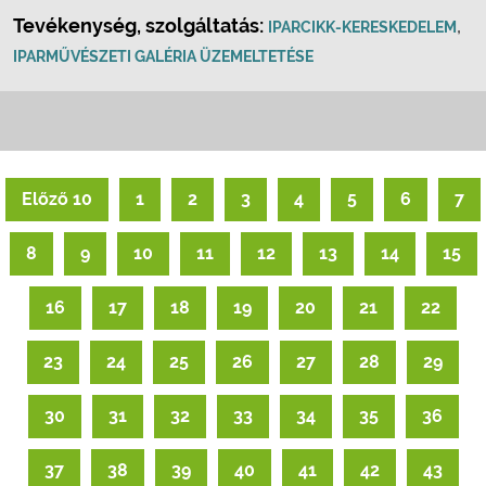
Tevékenység, szolgáltatás:
,
IPARCIKK-KERESKEDELEM
IPARMŰVÉSZETI GALÉRIA ÜZEMELTETÉSE
Előző 10
1
2
3
4
5
6
7
8
9
10
11
12
13
14
15
16
17
18
19
20
21
22
23
24
25
26
27
28
29
30
31
32
33
34
35
36
37
38
39
40
41
42
43