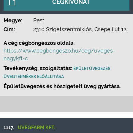
CÉGKIVONAT
Megye:
Pest
Cím:
2310 Szigetszentmiklós, Csepeli út 12.
A cég cégböngészős oldala:
https://www.cegbongeszo.hu/ceg/uveges-
nagykft-c
Tevékenység, szolgáltatás:
,
ÉPÜLETÜVEGEZÉS
ÜVEGTERMÉKEK ELŐÁLLÍTÁSA
Épületüvegezés és hőszigetelt üveg gyártása.
1117.
ÜVEGFARM KFT.