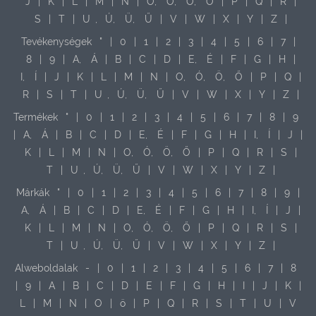
J
|
K
|
L
|
M
|
N
|
O,
Ó,
Ö,
Ő
|
P
|
Q
|
R
|
S
|
T
|
U
,
Ú,
Ü,
Ű
|
V
|
W
|
X
|
Y
|
Z
|
Tevékenységek
"
|
0
|
1
|
2
|
3
|
4
|
5
|
6
|
7
|
8
|
9
|
A,
Á
|
B
|
C
|
D
|
E,
É
|
F
|
G
|
H
|
I,
Í
|
J
|
K
|
L
|
M
|
N
|
O,
Ó,
Ö,
Ő
|
P
|
Q
|
R
|
S
|
T
|
U
,
Ú,
Ü,
Ű
|
V
|
W
|
X
|
Y
|
Z
|
Termékek
"
|
0
|
1
|
2
|
3
|
4
|
5
|
6
|
7
|
8
|
9
|
A,
Á
|
B
|
C
|
D
|
E,
É
|
F
|
G
|
H
|
I,
Í
|
J
|
K
|
L
|
M
|
N
|
O,
Ó,
Ö,
Ő
|
P
|
Q
|
R
|
S
|
T
|
U
,
Ú,
Ü,
Ű
|
V
|
W
|
X
|
Y
|
Z
|
Márkák
"
|
0
|
1
|
2
|
3
|
4
|
5
|
6
|
7
|
8
|
9
|
A,
Á
|
B
|
C
|
D
|
E,
É
|
F
|
G
|
H
|
I,
Í
|
J
|
K
|
L
|
M
|
N
|
O,
Ó,
Ö,
Ő
|
P
|
Q
|
R
|
S
|
T
|
U
,
Ú,
Ü,
Ű
|
V
|
W
|
X
|
Y
|
Z
|
Alweboldalak
-
|
0
|
1
|
2
|
3
|
4
|
5
|
6
|
7
|
8
|
9
|
A
|
B
|
C
|
D
|
E
|
F
|
G
|
H
|
I
|
J
|
K
|
L
|
M
|
N
|
O
|
ö
|
P
|
Q
|
R
|
S
|
T
|
U
|
V