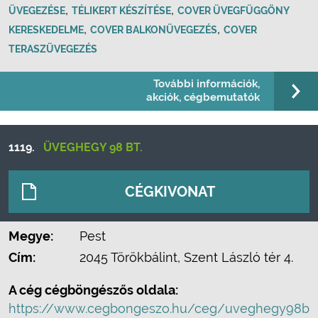
,
,
ÜVEGEZÉSE
TÉLIKERT KÉSZÍTÉSE
COVER ÜVEGFÜGGÖNY
,
,
KERESKEDELME
COVER BALKONÜVEGEZÉS
COVER
TERASZÜVEGEZÉS
További információk,
akciók, cégbemutatók
1119.
ÜVEGHEGY 98 BT.
CÉGKIVONAT
Megye:
Pest
Cím:
2045 Törökbálint, Szent László tér 4.
A cég cégböngészős oldala:
https://www.cegbongeszo.hu/ceg/uveghegy98b