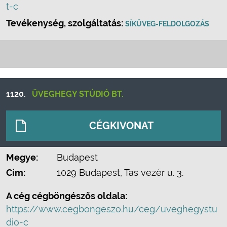
t-c
Tevékenység, szolgáltatás:
SÍKÜVEG-FELDOLGOZÁS
1120.
ÜVEGHEGY STÚDIÓ BT.
CÉGKIVONAT
Megye:
Budapest
Cím:
1029 Budapest, Tas vezér u. 3.
A cég cégböngészős oldala:
https://www.cegbongeszo.hu/ceg/uveghegystu
dio-c