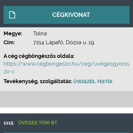
CÉGKIVONAT
Megye:
Tolna
Cím:
7214 Lápafő, Dózsa u. 19.
A cég cégböngészős oldala:
https://www.cegbongeszo.hu/ceg/uvegesgyorss
zo-c
Tevékenység, szolgáltatás:
,
ÜVEGEZÉS
FESTÉS
1115.
ÜVEGES TÓNI BT.