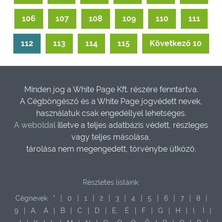
106
107
108
109
110
111
112
113
114
115
Következő 10
Minden jog a White Page Kft. részére fenntartva.
A Cégböngésző és a White Page jogvédett nevek,
használatuk csak engedéllyel lehetséges.
A weboldal
illetve a teljes adatbázis védett, részleges
vagy teljes másolása,
tárolása nem megengedett, törvénybe ütköző.
Részletes listáink:
Cégnevek
"
|
0
|
1
|
2
|
3
|
4
|
5
|
6
|
7
|
8
|
9
|
A,
Á
|
B
|
C
|
D
|
E,
É
|
F
|
G
|
H
|
I,
Í
|