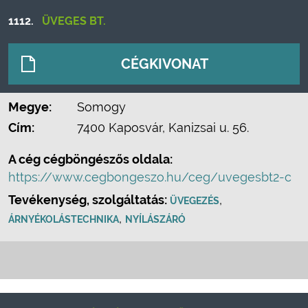
1112.
ÜVEGES BT.
CÉGKIVONAT
Megye:
Somogy
Cím:
7400 Kaposvár, Kanizsai u. 56.
A cég cégböngészős oldala:
https://www.cegbongeszo.hu/ceg/uvegesbt2-c
Tevékenység, szolgáltatás:
,
ÜVEGEZÉS
,
ÁRNYÉKOLÁSTECHNIKA
NYÍLÁSZÁRÓ