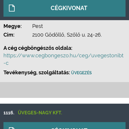
CÉGKIVONAT
Megye:
Pest
Cím:
2100 Gödöllő, Szőlő u. 24-26.
A cég cégböngészős oldala:
https://www.cegbongeszo.hu/ceg/uvegestonibt
-c
Tevékenység, szolgáltatás:
ÜVEGEZÉS
1116.
ÜVEGES-NAGY KFT.