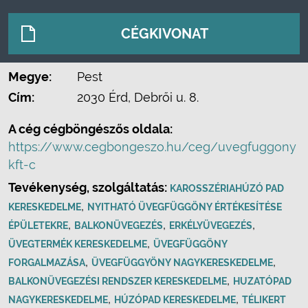
CÉGKIVONAT
Megye:
Pest
Cím:
2030 Érd, Debrői u. 8.
A cég cégböngészős oldala:
https://www.cegbongeszo.hu/ceg/uvegfuggony
kft-c
Tevékenység, szolgáltatás:
KAROSSZÉRIAHÚZÓ PAD
,
KERESKEDELME
NYITHATÓ ÜVEGFÜGGÖNY ÉRTÉKESÍTÉSE
,
,
,
ÉPÜLETEKRE
BALKONÜVEGEZÉS
ERKÉLYÜVEGEZÉS
,
ÜVEGTERMÉK KERESKEDELME
ÜVEGFÜGGÖNY
,
,
FORGALMAZÁSA
ÜVEGFÜGGYÖNY NAGYKERESKEDELME
,
BALKONÜVEGEZÉSI RENDSZER KERESKEDELME
HUZATÓPAD
,
,
NAGYKERESKEDELME
HÚZÓPAD KERESKEDELME
TÉLIKERT