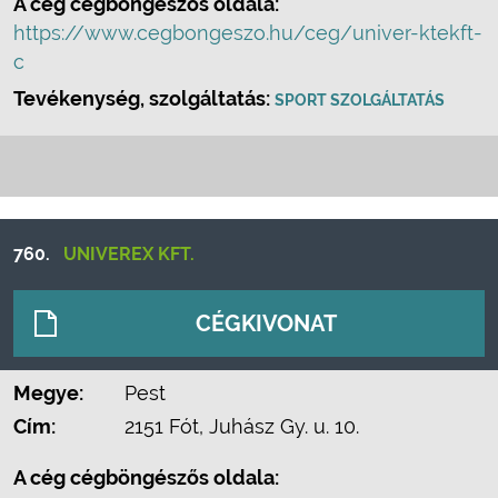
A cég cégböngészős oldala:
https://www.cegbongeszo.hu/ceg/univer-ktekft-
c
Tevékenység, szolgáltatás:
SPORT SZOLGÁLTATÁS
760.
UNIVEREX KFT.
CÉGKIVONAT
Megye:
Pest
Cím:
2151 Fót, Juhász Gy. u. 10.
A cég cégböngészős oldala: