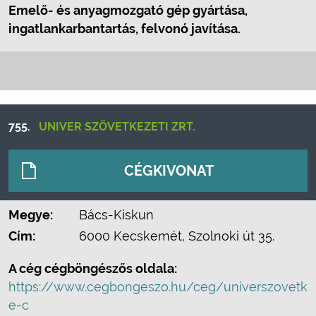
Emelő- és anyagmozgató gép gyártása,
ingatlankarbantartás, felvonó javítása.
755.
UNIVER SZÖVETKEZETI ZRT.
CÉGKIVONAT
Megye:
Bács-Kiskun
Cím:
6000 Kecskemét, Szolnoki út 35.
A cég cégböngészős oldala:
https://www.cegbongeszo.hu/ceg/universzovetk
e-c