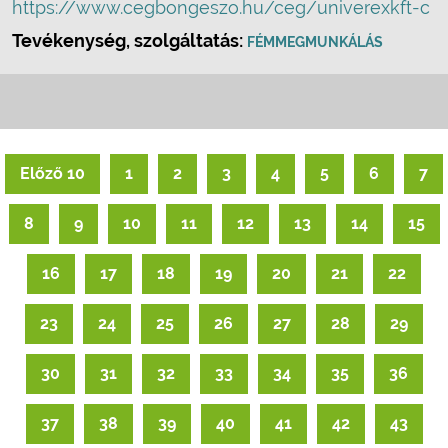
https://www.cegbongeszo.hu/ceg/univerexkft-c
Tevékenység, szolgáltatás:
FÉMMEGMUNKÁLÁS
Előző 10
1
2
3
4
5
6
7
8
9
10
11
12
13
14
15
16
17
18
19
20
21
22
23
24
25
26
27
28
29
30
31
32
33
34
35
36
37
38
39
40
41
42
43