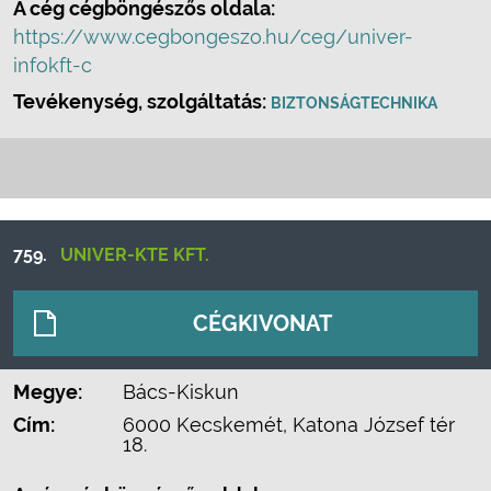
A cég cégböngészős oldala:
https://www.cegbongeszo.hu/ceg/univer-
infokft-c
Tevékenység, szolgáltatás:
BIZTONSÁGTECHNIKA
759.
UNIVER-KTE KFT.
CÉGKIVONAT
Megye:
Bács-Kiskun
Cím:
6000 Kecskemét, Katona József tér
18.