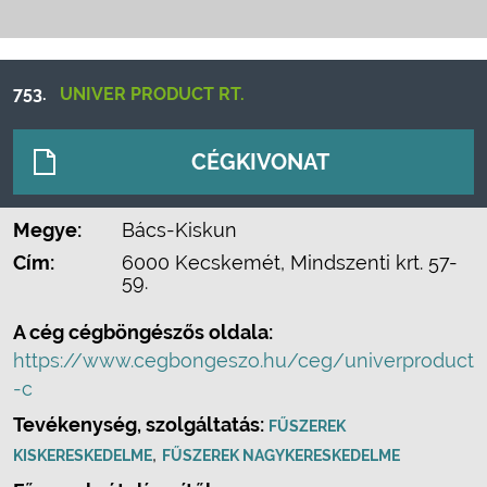
753.
UNIVER PRODUCT RT.
CÉGKIVONAT
Megye:
Bács-Kiskun
Cím:
6000 Kecskemét, Mindszenti krt. 57-
59.
A cég cégböngészős oldala:
https://www.cegbongeszo.hu/ceg/univerproduct
-c
Tevékenység, szolgáltatás:
FŰSZEREK
,
KISKERESKEDELME
FŰSZEREK NAGYKERESKEDELME