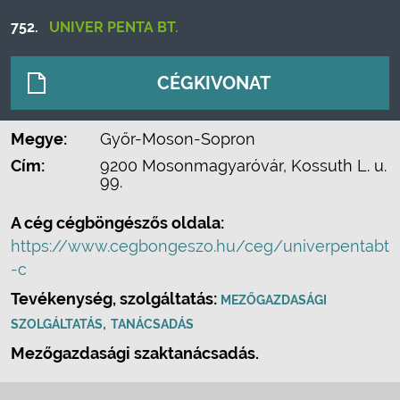
752.
UNIVER PENTA BT.
CÉGKIVONAT
Megye:
Győr-Moson-Sopron
Cím:
9200 Mosonmagyaróvár, Kossuth L. u.
99.
A cég cégböngészős oldala:
https://www.cegbongeszo.hu/ceg/univerpentabt
-c
Tevékenység, szolgáltatás:
MEZŐGAZDASÁGI
,
SZOLGÁLTATÁS
TANÁCSADÁS
Mezőgazdasági szaktanácsadás.