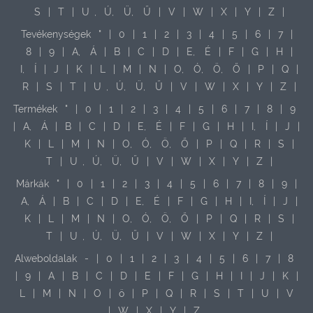
S
|
T
|
U
,
Ú,
Ü,
Ű
|
V
|
W
|
X
|
Y
|
Z
|
Tevékenységek
"
|
0
|
1
|
2
|
3
|
4
|
5
|
6
|
7
|
8
|
9
|
A,
Á
|
B
|
C
|
D
|
E,
É
|
F
|
G
|
H
|
I,
Í
|
J
|
K
|
L
|
M
|
N
|
O,
Ó,
Ö,
Ő
|
P
|
Q
|
R
|
S
|
T
|
U
,
Ú,
Ü,
Ű
|
V
|
W
|
X
|
Y
|
Z
|
Termékek
"
|
0
|
1
|
2
|
3
|
4
|
5
|
6
|
7
|
8
|
9
|
A,
Á
|
B
|
C
|
D
|
E,
É
|
F
|
G
|
H
|
I,
Í
|
J
|
K
|
L
|
M
|
N
|
O,
Ó,
Ö,
Ő
|
P
|
Q
|
R
|
S
|
T
|
U
,
Ú,
Ü,
Ű
|
V
|
W
|
X
|
Y
|
Z
|
Márkák
"
|
0
|
1
|
2
|
3
|
4
|
5
|
6
|
7
|
8
|
9
|
A,
Á
|
B
|
C
|
D
|
E,
É
|
F
|
G
|
H
|
I,
Í
|
J
|
K
|
L
|
M
|
N
|
O,
Ó,
Ö,
Ő
|
P
|
Q
|
R
|
S
|
T
|
U
,
Ú,
Ü,
Ű
|
V
|
W
|
X
|
Y
|
Z
|
Alweboldalak
-
|
0
|
1
|
2
|
3
|
4
|
5
|
6
|
7
|
8
|
9
|
A
|
B
|
C
|
D
|
E
|
F
|
G
|
H
|
I
|
J
|
K
|
L
|
M
|
N
|
O
|
ö
|
P
|
Q
|
R
|
S
|
T
|
U
|
V
|
W
|
X
|
Y
|
Z