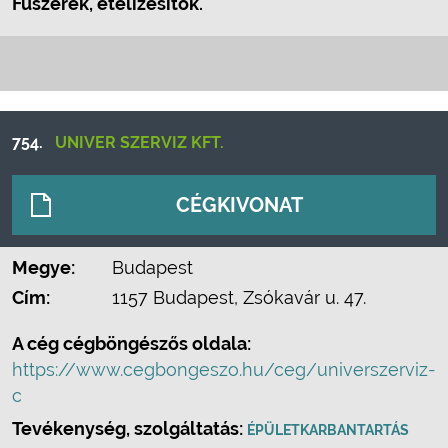
Fűszerek, ételízesítők.
754.
UNIVER SZERVIZ KFT.
CÉGKIVONAT
Megye:
Budapest
Cím:
1157 Budapest, Zsókavár u. 47.
A cég cégböngészős oldala:
https://www.cegbongeszo.hu/ceg/universzerviz-
c
Tevékenység, szolgáltatás:
ÉPÜLETKARBANTARTÁS