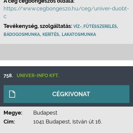
A cég cégböngészős oldala:
https://www.cegbongeszo.hu/ceg/univer-duobt-
c
Tevékenység, szolgáltatás:
,
VÍZ-, FŰTÉSSZERELÉS
,
,
BÁDOGOSMUNKA
KERÍTÉS
LAKATOSMUNKA
758.
UNIVER-INFO KFT.
CÉGKIVONAT
Megye:
Budapest
Cím:
1041 Budapest, István út 16.