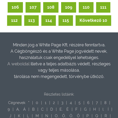
106
107
108
109
110
111
112
113
114
115
Következő 10
Minden jog a White Page Kft. részére fenntartva.
A Cégböngésző és a White Page jogvédett nevek,
használatuk csak engedéllyel lehetséges.
A weboldal
illetve a teljes adatbázis védett, részleges
vagy teljes másolása,
tárolása nem megengedett, törvénybe ütköző.
Részletes listáink:
Cégnevek
"
|
0
|
1
|
2
|
3
|
4
|
5
|
6
|
7
|
8
|
9
|
A,
Á
|
B
|
C
|
D
|
E,
É
|
F
|
G
|
H
|
I,
Í
|
J
|
K
|
L
|
M
|
N
|
O,
Ó,
Ö,
Ő
|
P
|
Q
|
R
|