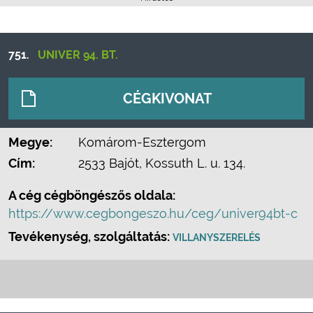
751.
UNIVER 94. BT.
CÉGKIVONAT
Megye:
Komárom-Esztergom
Cím:
2533 Bajót, Kossuth L. u. 134.
A cég cégböngészős oldala:
https://www.cegbongeszo.hu/ceg/univer94bt-c
Tevékenység, szolgáltatás:
VILLANYSZERELÉS