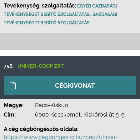
Tevékenység, szolgáltatás:
EGYÉB GAZDASÁGI
,
TEVÉKENYSÉGET SEGÍTŐ SZOLGÁLTATÁS
GAZDASÁGI
TEVÉKENYSÉGET SEGÍTŐ SZOLGÁLTATÁS
756.
UNIVER-COOP ZRT.
CÉGKIVONAT
Megye:
Bács-Kiskun
Cím:
6000 Kecskemét, Kiskőrösi út 5-9.
A cég cégböngészős oldala:
https://www.cegbongeszo.hu/ceg/univer-