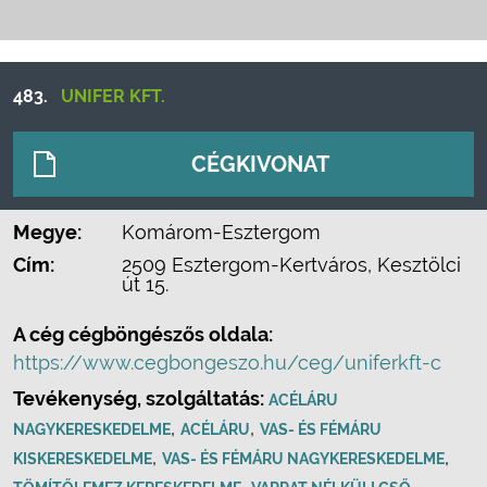
483.
UNIFER KFT.
CÉGKIVONAT
Megye:
Komárom-Esztergom
Cím:
2509 Esztergom-Kertváros, Kesztölci
út 15.
A cég cégböngészős oldala:
https://www.cegbongeszo.hu/ceg/uniferkft-c
Tevékenység, szolgáltatás:
ACÉLÁRU
,
,
NAGYKERESKEDELME
ACÉLÁRU
VAS- ÉS FÉMÁRU
,
,
KISKERESKEDELME
VAS- ÉS FÉMÁRU NAGYKERESKEDELME
,