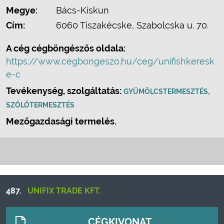
Megye:
Bács-Kiskun
Cím:
6060 Tiszakécske, Szabolcska u. 70.
A cég cégböngészős oldala:
https://www.cegbongeszo.hu/ceg/unifishkeresk
e-c
Tevékenység, szolgáltatás:
,
GYÜMÖLCSTERMESZTÉS
SZŐLŐTERMESZTÉS
Mezőgazdasági termelés.
487.
UNIFIX TRADE KFT.
CÉGKIVONAT