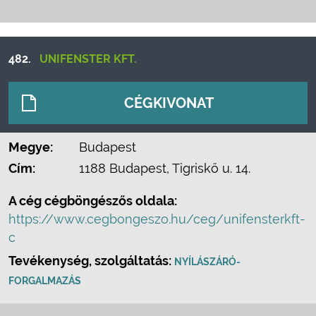
482.
UNIFENSTER KFT.
CÉGKIVONAT
Megye:
Budapest
Cím:
1188 Budapest, Tigriskő u. 14.
A cég cégböngészős oldala:
https://www.cegbongeszo.hu/ceg/unifensterkft-
c
Tevékenység, szolgáltatás:
NYÍLÁSZÁRÓ-
FORGALMAZÁS