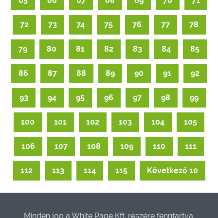
65
66
67
68
69
70
71
72
73
74
75
76
77
78
79
80
81
82
83
84
85
86
87
88
89
90
91
92
93
94
95
96
97
98
99
100
101
102
103
104
105
106
107
108
109
110
111
112
113
114
115
Következő 10
Minden jog a White Page Kft. részére fenntartva.