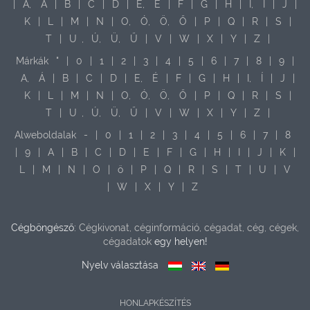
|
A,
Á
|
B
|
C
|
D
|
E,
É
|
F
|
G
|
H
|
I,
Í
|
J
|
K
|
L
|
M
|
N
|
O,
Ó,
Ö,
Ő
|
P
|
Q
|
R
|
S
|
T
|
U
,
Ú,
Ü,
Ű
|
V
|
W
|
X
|
Y
|
Z
|
Márkák
"
|
0
|
1
|
2
|
3
|
4
|
5
|
6
|
7
|
8
|
9
|
A,
Á
|
B
|
C
|
D
|
E,
É
|
F
|
G
|
H
|
I,
Í
|
J
|
K
|
L
|
M
|
N
|
O,
Ó,
Ö,
Ő
|
P
|
Q
|
R
|
S
|
T
|
U
,
Ú,
Ü,
Ű
|
V
|
W
|
X
|
Y
|
Z
|
Alweboldalak
-
|
0
|
1
|
2
|
3
|
4
|
5
|
6
|
7
|
8
|
9
|
A
|
B
|
C
|
D
|
E
|
F
|
G
|
H
|
I
|
J
|
K
|
L
|
M
|
N
|
O
|
ö
|
P
|
Q
|
R
|
S
|
T
|
U
|
V
|
W
|
X
|
Y
|
Z
Cégböngésző:
Cégkivonat, céginformáció, cégadat, cég, cégek,
cégadatok
egy helyen!
Nyelv választása
HONLAPKÉSZÍTÉS