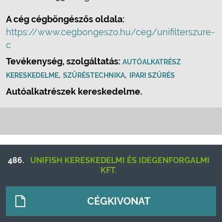
A cég cégböngészős oldala:
https://www.cegbongeszo.hu/ceg/unifilterszure-
c
Tevékenység, szolgáltatás:
AUTÓALKATRÉSZ
,
,
KERESKEDELME
SZŰRÉSTECHNIKA
IPARI SZŰRÉS
Autóalkatrészek kereskedelme.
486.
UNIFISH KERESKEDELMI ÉS IDEGENFORGALMI
KFT.
CÉGKIVONAT