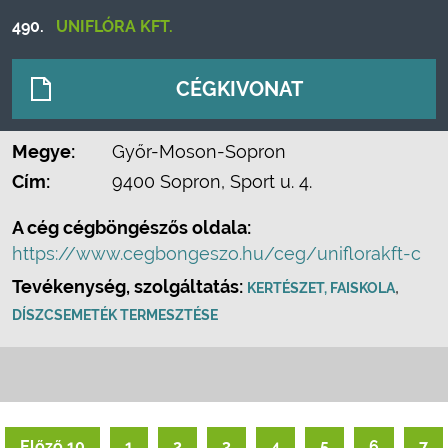
490.
UNIFLÓRA KFT.
CÉGKIVONAT
Megye:
Győr-Moson-Sopron
Cím:
9400 Sopron, Sport u. 4.
A cég cégböngészős oldala:
https://www.cegbongeszo.hu/ceg/uniflorakft-c
Tevékenység, szolgáltatás:
,
KERTÉSZET, FAISKOLA
DÍSZCSEMETÉK TERMESZTÉSE
Előző 10
1
2
3
4
5
6
7