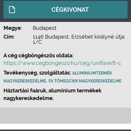
CÉGKIVONAT
Megye:
Budapest
Cím:
1146 Budapest, Erzsébet királyné útja
1/C
A cég cégböngészős oldala:
https://www.cegbongeszo.hu/ceg/uniflexkft-c
Tevékenység, szolgáltatás:
ALUMÍNIUMTERMÉK
,
NAGYKERESKEDELME
FA TÖMEGCIKK NAGYKERESKEDELME
Háztartási faáruk, alumínium termékek
nagykereskedelme.