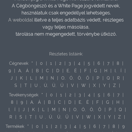
A Cégböngésző és a White Page jogvédett nevek,
használatuk csak engedéllyel lehetséges.
A weboldal
illetve a teljes adatbázis védett, részleges
vagy teljes másolása,
tárolása nem megengedett, törvénybe ütköző.
Részletes listáink:
Cégnevek
"
|
0
|
1
|
2
|
3
|
4
|
5
|
6
|
7
|
8
|
9
|
A,
Á
|
B
|
C
|
D
|
E,
É
|
F
|
G
|
H
|
I,
Í
|
J
|
K
|
L
|
M
|
N
|
O,
Ó,
Ö,
Ő
|
P
|
Q
|
R
|
S
|
T
|
U
,
Ú,
Ü,
Ű
|
V
|
W
|
X
|
Y
|
Z
|
Tevékenységek
"
|
0
|
1
|
2
|
3
|
4
|
5
|
6
|
7
|
8
|
9
|
A,
Á
|
B
|
C
|
D
|
E,
É
|
F
|
G
|
H
|
I,
Í
|
J
|
K
|
L
|
M
|
N
|
O,
Ó,
Ö,
Ő
|
P
|
Q
|
R
|
S
|
T
|
U
,
Ú,
Ü,
Ű
|
V
|
W
|
X
|
Y
|
Z
|
Termékek
"
|
0
|
1
|
2
|
3
|
4
|
5
|
6
|
7
|
8
|
9