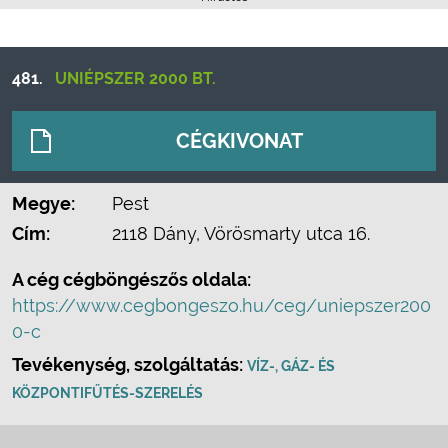
481.
UNIÉPSZER 2000 BT.
CÉGKIVONAT
Megye:
Pest
Cím:
2118 Dány, Vörösmarty utca 16.
A cég cégböngészős oldala:
https://www.cegbongeszo.hu/ceg/uniepszer200
0-c
Tevékenység, szolgáltatás:
VÍZ-, GÁZ- ÉS
KÖZPONTIFŰTÉS-SZERELÉS