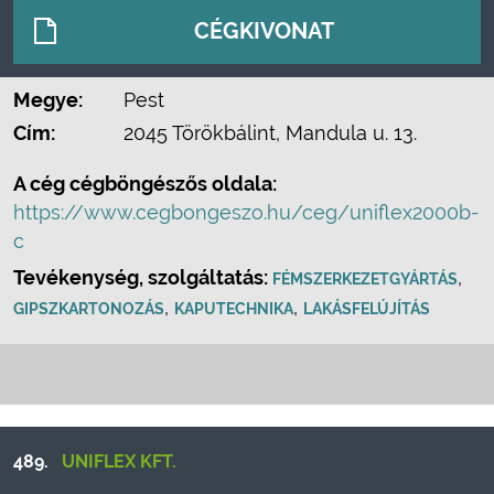
CÉGKIVONAT
Megye:
Pest
Cím:
2045 Törökbálint, Mandula u. 13.
A cég cégböngészős oldala:
https://www.cegbongeszo.hu/ceg/uniflex2000b-
c
Tevékenység, szolgáltatás:
,
FÉMSZERKEZETGYÁRTÁS
,
,
GIPSZKARTONOZÁS
KAPUTECHNIKA
LAKÁSFELÚJÍTÁS
489.
UNIFLEX KFT.