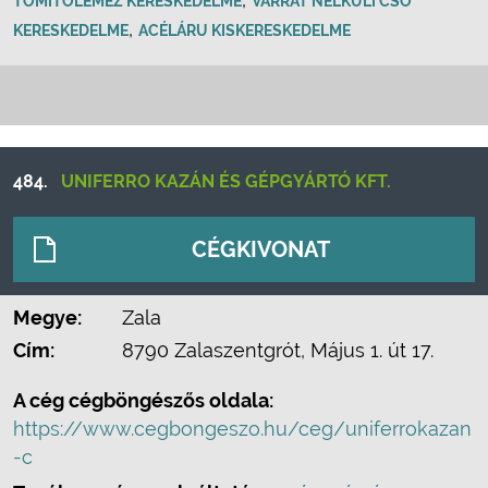
TÖMÍTŐLEMEZ KERESKEDELME
VARRAT NÉLKÜLI CSŐ
,
KERESKEDELME
ACÉLÁRU KISKERESKEDELME
484.
UNIFERRO KAZÁN ÉS GÉPGYÁRTÓ KFT.
CÉGKIVONAT
Megye:
Zala
Cím:
8790 Zalaszentgrót, Május 1. út 17.
A cég cégböngészős oldala:
https://www.cegbongeszo.hu/ceg/uniferrokazan
-c