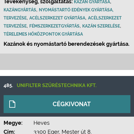
Tevékenység, szolgáltatás:
,
KAZÁN GYÁRTÁSA
,
KAZÁNGYÁRTÁS
NYOMÁSTARTÓ EDÉNYEK GYÁRTÁSA,
,
,
TERVEZÉSE
ACÉLSZERKEZET GYÁRTÁSA
ACÉLSZERKEZET
,
,
,
TERVEZÉSE
FÉMSZERKEZETGYÁRTÁS
KAZÁN SZERELÉSE
TÉRELEMES HŐKÖZPONTOK GYÁRTÁSA
Kazánok és nyomástartó berendezések gyártása.
485.
UNIFILTER SZŰRÉSTECHNIKA KFT.
CÉGKIVONAT
Megye:
Heves
Cím:
3300 Eger, Mester út 8.