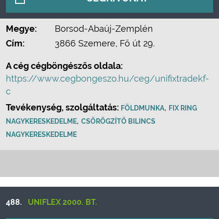
Megye:
Borsod-Abaúj-Zemplén
Cím:
3866 Szemere, Fő út 29.
A cég cégböngészős oldala:
https://www.cegbongeszo.hu/ceg/unifixtradekf-
c
Tevékenység, szolgáltatás:
,
FÖLDMUNKA
FIX RING
,
NAGYKERESKEDELME
CSŐRÖGZÍTŐ BILINCS
NAGYKERESKEDELME
488.
UNIFLEX 2000. BT.