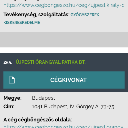
https://www.cegbongeszo.hu/ceg/ujpestikiraly-c
Tevékenység, szolgáltatás:
GYÓGYSZEREK
KISKERESKEDELME
255.
ÚJPESTI ŐRANGYAL PATIKA BT.
CÉGKIVONAT
Megye:
Budapest
Cím:
1041 Budapest, IV. Görgey A. 73-75.
A cég cégböngészős oldala:
https://www.cegbongeszo.hu/ceg/ujpestiorangy