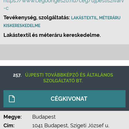
https://www.cegbongeszo.hu/ceg/ujpestiszivarv
-c
Tevékenység, szolgáltatás:
LAKÁSTEXTIL, MÉTERÁRU
KISKERESKEDELME
Lakástextil és méteráru kereskedelme.
257.
ÚJPESTI TOVÁBBKÉPZŐ ÉS ÁLTALÁNOS
SZOLGÁLTATÓ BT.
CÉGKIVONAT
Megye:
Budapest
Cím:
1041 Budapest, Szigeti József u.