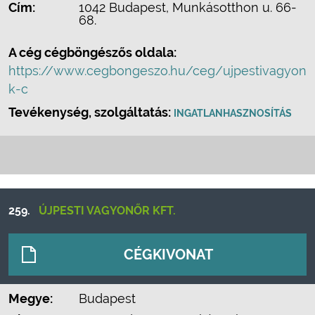
Cím:
1042 Budapest, Munkásotthon u. 66-
68.
A cég cégböngészős oldala:
https://www.cegbongeszo.hu/ceg/ujpestivagyon
k-c
Tevékenység, szolgáltatás:
INGATLANHASZNOSÍTÁS
259.
ÚJPESTI VAGYONŐR KFT.
CÉGKIVONAT
Megye:
Budapest