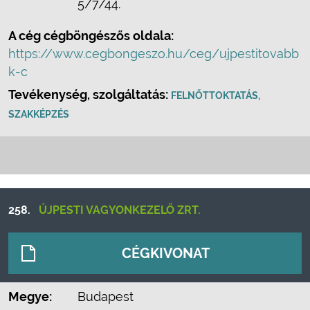
5/7/44.
A cég cégböngészős oldala:
https://www.cegbongeszo.hu/ceg/ujpestitovabb
k-c
Tevékenység, szolgáltatás:
FELNŐTTOKTATÁS,
SZAKKÉPZÉS
258.
ÚJPESTI VAGYONKEZELŐ ZRT.
CÉGKIVONAT
Megye:
Budapest