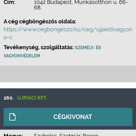
Cím:
1042 Budapest, Munkásotthon u. 66-
68.
A cég cégböngészős oldala:
https://www.cegbongeszo.hu/ceg/ujpestivagyon
o-c
Tevékenység, szolgáltatás:
SZEMÉLY- ÉS
VAGYONVÉDELEM
260.
UJPIACI KFT.
CÉGKIVONAT
Megye:
Szabolcs-Szatmár-Bereg