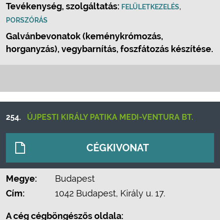
Tevékenység, szolgáltatás:
,
FELÜLETKEZELÉS
PORSZÓRÁS
Galvánbevonatok (keménykrómozás,
horganyzás), vegybarnítás, foszfátozás készítése.
254.
ÚJPESTI KIRÁLY PATIKA MEDI-VENTURA BT.
CÉGKIVONAT
Megye:
Budapest
Cím:
1042 Budapest, Király u. 17.
A cég cégböngészős oldala: