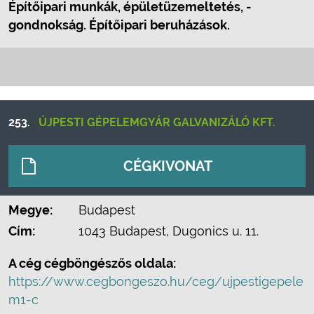
Építőipari munkák, épületüzemeltetés, -
gondnokság. Építőipari beruházások.
253.
ÚJPESTI GÉPELEMGYÁR GALVANIZÁLÓ KFT.
CÉGKIVONAT
Megye:
Budapest
Cím:
1043 Budapest, Dugonics u. 11.
A cég cégböngészős oldala:
https://www.cegbongeszo.hu/ceg/ujpestigepele
m1-c