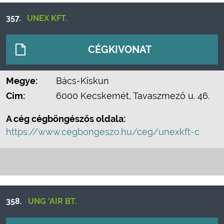
357.
UNEX KFT.
CÉGKIVONAT
Megye:
Bács-Kiskun
Cím:
6000 Kecskemét, Tavaszmező u. 46.
A cég cégböngészős oldala:
https://www.cegbongeszo.hu/ceg/unexkft-c
358.
UNG 'AIR BT.