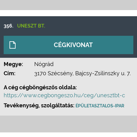
356.
UNESZT BT.
CÉGKIVONAT
Megye:
Nógrád
Cím:
3170 Szécsény, Bajcsy-Zsilinszky u. 7.
A cég cégböngészős oldala:
https://www.cegbongeszo.hu/ceg/unesztbt-c
Tevékenység, szolgáltatás:
ÉPÜLETASZTALOS-IPAR