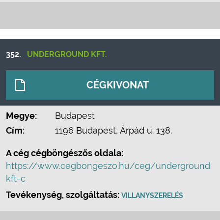
352.
UNDERGROUND KFT.
CÉGKIVONAT
Megye:
Budapest
Cím:
1196 Budapest, Árpád u. 138.
A cég cégböngészős oldala:
https://www.cegbongeszo.hu/ceg/underground
kft-c
Tevékenység, szolgáltatás:
VILLANYSZERELÉS