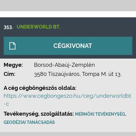
353.
UNDERWORLD BT.
CÉGKIVONAT
Megye:
Borsod-Abaúj-Zemplén
Cím:
3580 Tiszaújváros, Tompa M. út 13.
A cég cégböngészős oldala:
https://www.cegbongeszo.hu/ceg/underworldbt
-c
Tevékenység, szolgáltatás:
,
MÉRNÖKI TEVÉKENYSÉG
GEODÉZIAI TANÁCSADÁS