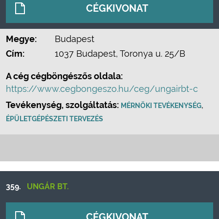
CÉGKIVONAT
Megye:
Budapest
Cím:
1037 Budapest, Toronya u. 25/B
A cég cégböngészős oldala:
https://www.cegbongeszo.hu/ceg/ungairbt-c
Tevékenység, szolgáltatás:
,
MÉRNÖKI TEVÉKENYSÉG
ÉPÜLETGÉPÉSZETI TERVEZÉS
359.
UNGÁR BT.
CÉGKIVONAT