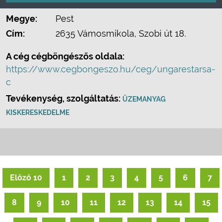
Megye:
Pest
Cím:
2635 Vámosmikola, Szobi út 18.
A cég cégböngészős oldala:
https://www.cegbongeszo.hu/ceg/ungarestarsa-
c
Tevékenység, szolgáltatás:
ÜZEMANYAG
KISKERESKEDELME
Előző 10
1
2
3
4
5
6
7
8
9
10
11
12
13
14
15