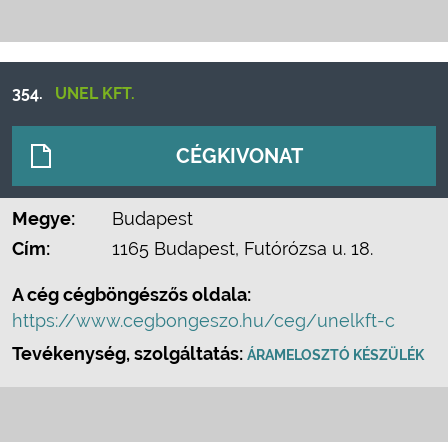
354.
UNEL KFT.
CÉGKIVONAT
Megye:
Budapest
Cím:
1165 Budapest, Futórózsa u. 18.
A cég cégböngészős oldala:
https://www.cegbongeszo.hu/ceg/unelkft-c
Tevékenység, szolgáltatás:
ÁRAMELOSZTÓ KÉSZÜLÉK