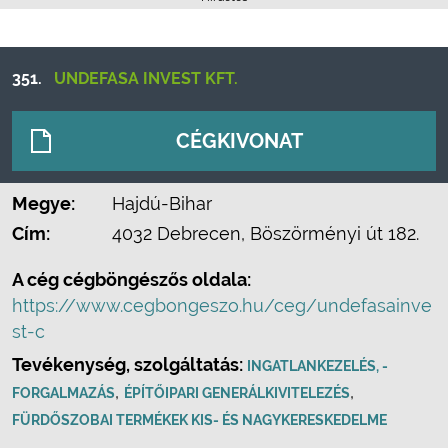
351.
UNDEFASA INVEST KFT.
CÉGKIVONAT
Megye:
Hajdú-Bihar
Cím:
4032 Debrecen, Böszörményi út 182.
A cég cégböngészős oldala:
https://www.cegbongeszo.hu/ceg/undefasainve
st-c
Tevékenység, szolgáltatás:
INGATLANKEZELÉS, -
,
,
FORGALMAZÁS
ÉPÍTŐIPARI GENERÁLKIVITELEZÉS
FÜRDŐSZOBAI TERMÉKEK KIS- ÉS NAGYKERESKEDELME