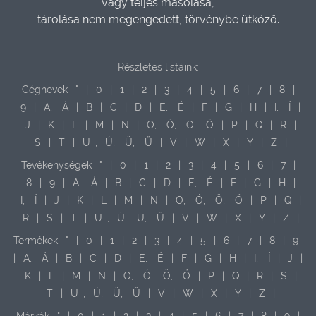
vagy teljes másolása,
tárolása nem megengedett, törvénybe ütköző.
Részletes listáink:
Cégnevek
"
|
0
|
1
|
2
|
3
|
4
|
5
|
6
|
7
|
8
|
9
|
A,
Á
|
B
|
C
|
D
|
E,
É
|
F
|
G
|
H
|
I,
Í
|
J
|
K
|
L
|
M
|
N
|
O,
Ó,
Ö,
Ő
|
P
|
Q
|
R
|
S
|
T
|
U
,
Ú,
Ü,
Ű
|
V
|
W
|
X
|
Y
|
Z
|
Tevékenységek
"
|
0
|
1
|
2
|
3
|
4
|
5
|
6
|
7
|
8
|
9
|
A,
Á
|
B
|
C
|
D
|
E,
É
|
F
|
G
|
H
|
I,
Í
|
J
|
K
|
L
|
M
|
N
|
O,
Ó,
Ö,
Ő
|
P
|
Q
|
R
|
S
|
T
|
U
,
Ú,
Ü,
Ű
|
V
|
W
|
X
|
Y
|
Z
|
Termékek
"
|
0
|
1
|
2
|
3
|
4
|
5
|
6
|
7
|
8
|
9
|
A,
Á
|
B
|
C
|
D
|
E,
É
|
F
|
G
|
H
|
I,
Í
|
J
|
K
|
L
|
M
|
N
|
O,
Ó,
Ö,
Ő
|
P
|
Q
|
R
|
S
|
T
|
U
,
Ú,
Ü,
Ű
|
V
|
W
|
X
|
Y
|
Z
|