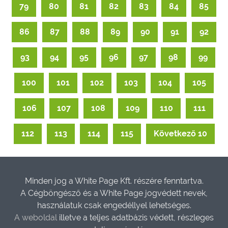
79
80
81
82
83
84
85
86
87
88
89
90
91
92
93
94
95
96
97
98
99
100
101
102
103
104
105
106
107
108
109
110
111
112
113
114
115
Következő 10
Minden jog a White Page Kft. részére fenntartva.
A Cégböngésző és a White Page jogvédett nevek,
használatuk csak engedéllyel lehetséges.
A weboldal
illetve a teljes adatbázis védett, részleges