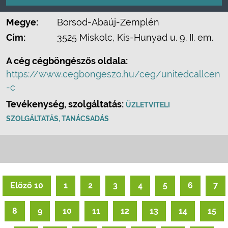
Megye:
Borsod-Abaúj-Zemplén
Cím:
3525 Miskolc, Kis-Hunyad u. 9. II. em.
A cég cégböngészős oldala:
https://www.cegbongeszo.hu/ceg/unitedcallcen
-c
Tevékenység, szolgáltatás:
ÜZLETVITELI
SZOLGÁLTATÁS, TANÁCSADÁS
Előző 10
1
2
3
4
5
6
7
8
9
10
11
12
13
14
15