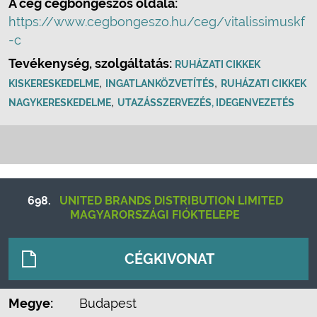
A cég cégböngészős oldala:
https://www.cegbongeszo.hu/ceg/vitalissimuskf
-c
Tevékenység, szolgáltatás:
RUHÁZATI CIKKEK
,
,
KISKERESKEDELME
INGATLANKÖZVETÍTÉS
RUHÁZATI CIKKEK
,
NAGYKERESKEDELME
UTAZÁSSZERVEZÉS, IDEGENVEZETÉS
698.
UNITED BRANDS DISTRIBUTION LIMITED
MAGYARORSZÁGI FIÓKTELEPE
CÉGKIVONAT
Megye:
Budapest