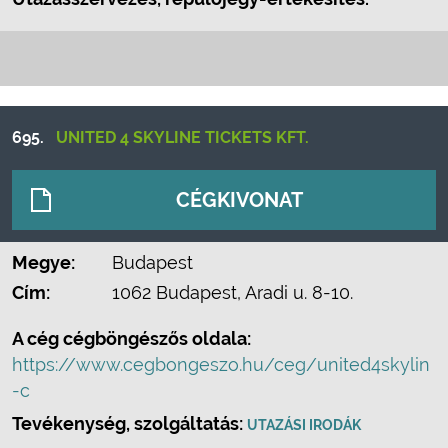
695.
UNITED 4 SKYLINE TICKETS KFT.
CÉGKIVONAT
Megye:
Budapest
Cím:
1062 Budapest, Aradi u. 8-10.
A cég cégböngészős oldala:
https://www.cegbongeszo.hu/ceg/united4skylin
-c
Tevékenység, szolgáltatás:
UTAZÁSI IRODÁK