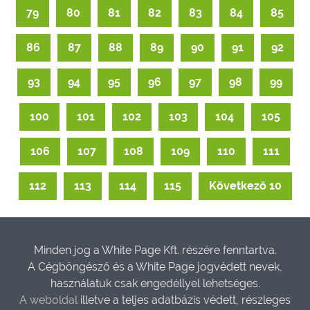
79
80
81
82
83
84
85
86
87
88
89
90
91
92
93
94
95
96
97
98
99
100
101
102
103
104
105
106
107
108
109
110
111
112
113
114
115
Következő 10
Minden jog a White Page Kft. részére fenntartva.
A Cégböngésző és a White Page jogvédett nevek,
használatuk csak engedéllyel lehetséges.
A weboldal
illetve a teljes adatbázis védett, részleges