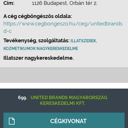
Cím:
1126 Budapest, Orbán tér 2.
A cég cégböngészős oldala:
https://www.cegbongeszo.hu/ceg/unitedbrands
d-c
Tevékenység, szolgáltatás:
ILLATSZEREK,
KOZMETIKUMOK NAGYKERESKEDELME
Illatszer nagykereskedelme.
699.
UNITED BRANDS MAGYARORSZÁG
KERESKEDELMI KFT.
CÉGKIVONAT