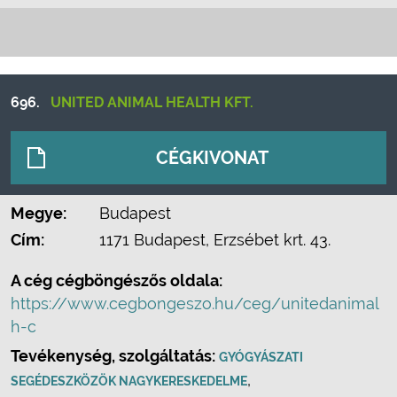
696.
UNITED ANIMAL HEALTH KFT.
CÉGKIVONAT
Megye:
Budapest
Cím:
1171 Budapest, Erzsébet krt. 43.
A cég cégböngészős oldala:
https://www.cegbongeszo.hu/ceg/unitedanimal
h-c
Tevékenység, szolgáltatás:
GYÓGYÁSZATI
,
SEGÉDESZKÖZÖK NAGYKERESKEDELME