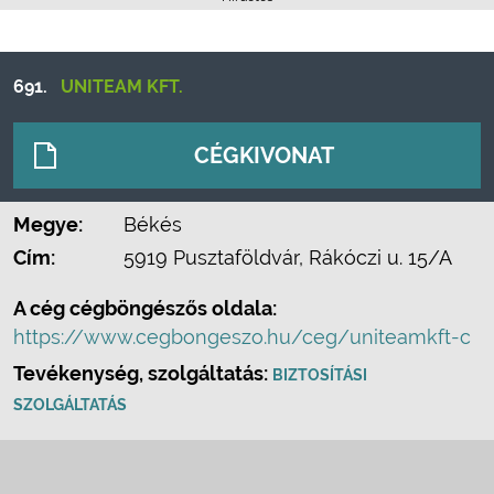
691.
UNITEAM KFT.
CÉGKIVONAT
Megye:
Békés
Cím:
5919 Pusztaföldvár, Rákóczi u. 15/A
A cég cégböngészős oldala:
https://www.cegbongeszo.hu/ceg/uniteamkft-c
Tevékenység, szolgáltatás:
BIZTOSÍTÁSI
SZOLGÁLTATÁS