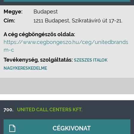
Megye:
Budapest
Cím:
1211 Budapest, Szikratávíró út 17-21.
A cég cégböngészős oldala:
https://www.cegbongeszo.hu/ceg/unitedbrands
m-c
Tevékenység, szolgáltatás:
SZESZES ITALOK
NAGYKERESKEDELME
700.
UNITED CALL CENTERS KFT.
CÉGKIVONAT