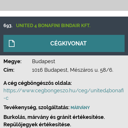
693.
UNITED 4 BONAFINI BINDAIR KFT.
CÉGKIVONAT
Megye:
Budapest
Cím:
1016 Budapest, Mészáros u. 58/6.
A cég cégböngészős oldala:
https://www.cegbongeszo.hu/ceg/united4bonafi
-c
Tevékenység, szolgáltatás:
MÁRVÁNY
Burkolás, márvány és gránit értékesítése.
Repülőjegyek értékesítése.