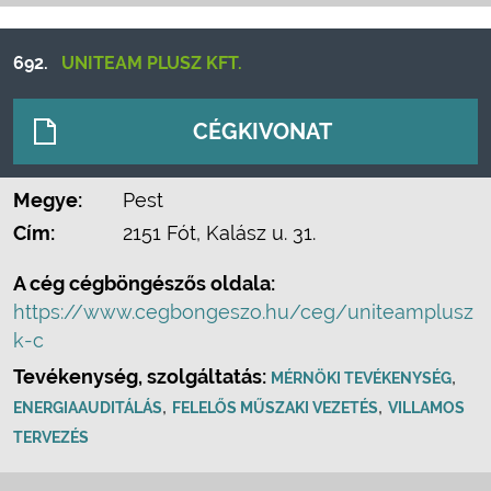
692.
UNITEAM PLUSZ KFT.
CÉGKIVONAT
Megye:
Pest
Cím:
2151 Fót, Kalász u. 31.
A cég cégböngészős oldala:
https://www.cegbongeszo.hu/ceg/uniteamplusz
k-c
Tevékenység, szolgáltatás:
,
MÉRNÖKI TEVÉKENYSÉG
,
,
ENERGIAAUDITÁLÁS
FELELŐS MŰSZAKI VEZETÉS
VILLAMOS
TERVEZÉS