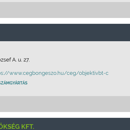
sef A. u. 27.
ps://www.cegbongeszo.hu/ceg/objektivbt-c
SZÁMGYÁRTÁS
ÖKSÉG KFT.