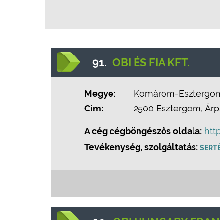
91.
OBI ÉS FIA KFT.
Megye:
Komárom-Esztergo
Cím:
2500 Esztergom, Árpá
A cég cégböngészős oldala:
htt
Tevékenység, szolgáltatás:
SERT