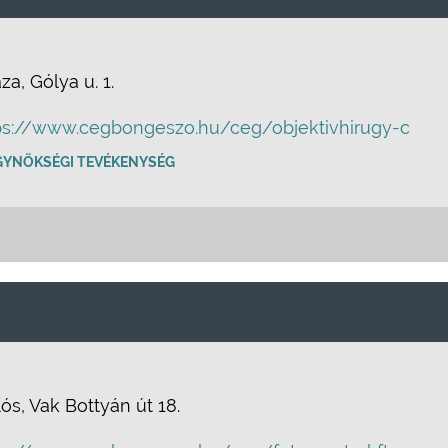
a, Gólya u. 1.
ps://www.cegbongeszo.hu/ceg/objektivhirugy-c
GYNÖKSÉGI TEVÉKENYSÉG
ós, Vak Bottyán út 18.