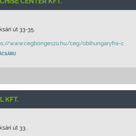
HISE CENTER KFT.
sári út 33-35.
ps://www.cegbongeszo.hu/ceg/obihungaryfra-c
ÁCSÁRU
L KFT.
sári út 33.