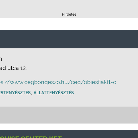
Hirdetés
m
d utca 12.
ps://www.cegbongeszo.hu/ceg/obiesfiakft-c
,
ÉSTENYÉSZTÉS
ÁLLATTENYÉSZTÉS