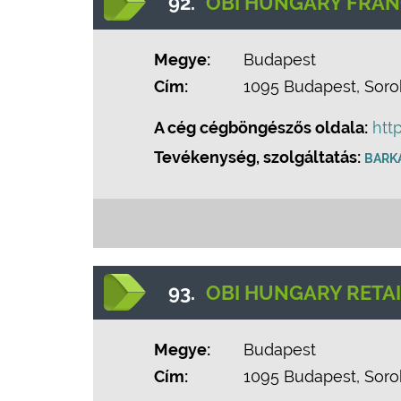
92.
OBI HUNGARY FRANC
Megye:
Budapest
Cím:
1095 Budapest, Sorok
A cég cégböngészős oldala:
htt
Tevékenység, szolgáltatás:
BARK
93.
OBI HUNGARY RETAI
Megye:
Budapest
Cím:
1095 Budapest, Sorok