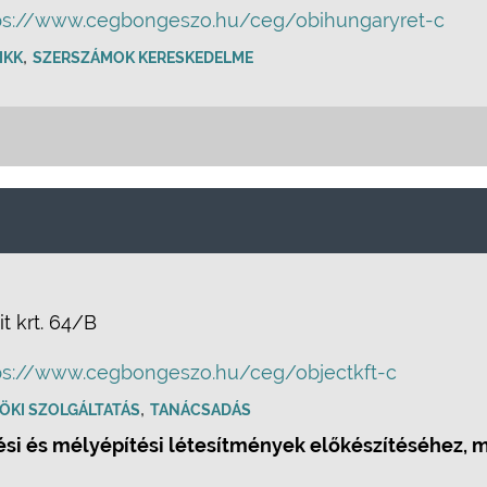
ps://www.cegbongeszo.hu/ceg/obihungaryret-c
,
IKK
SZERSZÁMOK KERESKEDELME
t krt. 64/B
ps://www.cegbongeszo.hu/ceg/objectkft-c
,
ÖKI SZOLGÁLTATÁS
TANÁCSADÁS
si és mélyépítési létesítmények előkészítéséhez, 