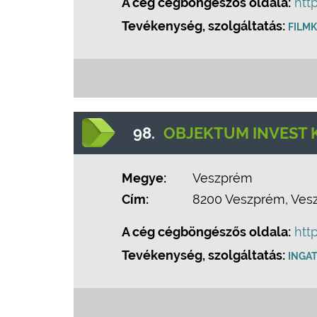
A cég cégböngészős oldala:
htt
Tevékenység, szolgáltatás:
FILM
98.
OBJEKTUM INVEST K
Megye:
Veszprém
Cím:
8200 Veszprém, Vesz
A cég cégböngészős oldala:
htt
Tevékenység, szolgáltatás:
INGA