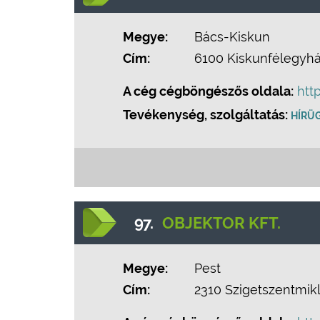
Megye:
Bács-Kiskun
Cím:
6100 Kiskunfélegyház
A cég cégböngészős oldala:
htt
Tevékenység, szolgáltatás:
HÍRÜ
97.
OBJEKTOR KFT.
Megye:
Pest
Cím:
2310 Szigetszentmikl