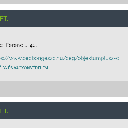
FT.
i Ferenc u. 40.
ps://www.cegbongeszo.hu/ceg/objektumplusz-c
ÉLY- ÉS VAGYONVÉDELEM
FT.