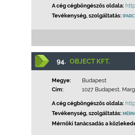
A cég cégböngészős oldala:
htt
Tevékenység, szolgáltatás:
IPARC
94.
OBJECT KFT.
Megye:
Budapest
Cím:
1027 Budapest, Margi
A cég cégböngészős oldala:
htt
Tevékenység, szolgáltatás:
MÉRN
Mérnöki tanácsadás a közlekedé