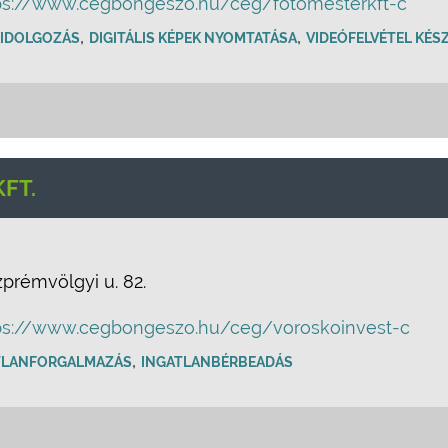
ps://www.cegbongeszo.hu/ceg/fotomesterkft-c
,
,
KIDOLGOZÁS
DIGITÁLIS KÉPEK NYOMTATÁSA
VIDEÓFELVÉTEL KÉS
FT.
prémvölgyi u. 82.
ps://www.cegbongeszo.hu/ceg/voroskoinvest-c
,
TLANFORGALMAZÁS
INGATLANBÉRBEADÁS