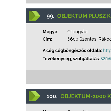
99.
OBJEKTUM PLUSZ K
Megye:
Csongrád
Cím:
6600 Szentes, Rákócz
A cég cégböngészős oldala:
htt
Tevékenység, szolgáltatás:
SZEM
100.
OBJEKTUM-2000 K