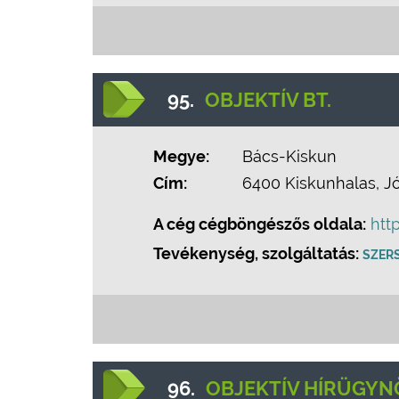
95.
OBJEKTÍV BT.
Megye:
Bács-Kiskun
Cím:
6400 Kiskunhalas, Józ
A cég cégböngészős oldala:
htt
Tevékenység, szolgáltatás:
SZER
96.
OBJEKTÍV HÍRÜGYN