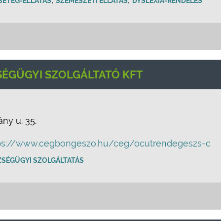
BETEG-ELLÁTÁS
SZEMÉSZETI ELLÁTÁS
DYSLEXIA-RENDELÉS
ÉGÜGYI SZOLGÁLTATÓ KFT
ny u. 35.
ps://www.cegbongeszo.hu/ceg/ocutrendegeszs-c
ZSÉGÜGYI SZOLGÁLTATÁS