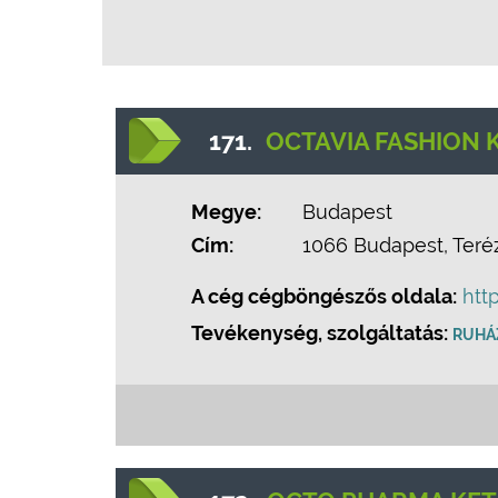
171.
OCTAVIA FASHION K
Megye:
Budapest
Cím:
1066 Budapest, Teréz 
A cég cégböngészős oldala:
htt
Tevékenység, szolgáltatás:
RUHÁZ