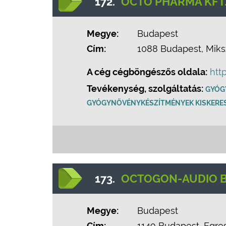
172.
OCTO PHARMA KFT
Megye:
Budapest
Cím:
1088 Budapest, Miksz
A cég cégböngészős oldala:
htt
Tevékenység, szolgáltatás:
GYÓG
GYÓGYNÖVÉNYKÉSZÍTMÉNYEK KISKERE
173.
OCTOGON-AUDIO B
Megye:
Budapest
Cím:
1149 Budapest, Egres