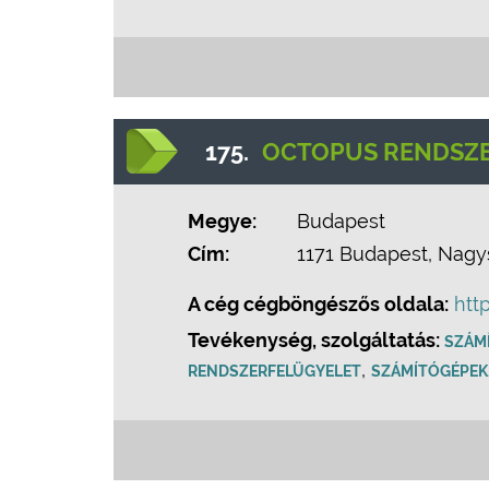
175.
OCTOPUS RENDSZE
Megye:
Budapest
Cím:
1171 Budapest, Nagys
A cég cégböngészős oldala:
htt
Tevékenység, szolgáltatás:
SZÁM
,
RENDSZERFELÜGYELET
SZÁMÍTÓGÉPEK,