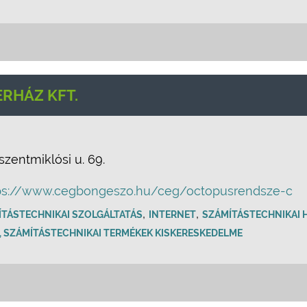
RHÁZ KFT.
zentmiklósi u. 69.
ps://www.cegbongeszo.hu/ceg/octopusrendsze-c
,
,
ÍTÁSTECHNIKAI SZOLGÁLTATÁS
INTERNET
SZÁMÍTÁSTECHNIKAI H
 SZÁMÍTÁSTECHNIKAI TERMÉKEK KISKERESKEDELME