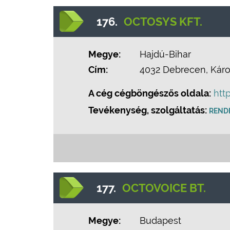
176.
OCTOSYS KFT.
Megye:
Hajdú-Bihar
Cím:
4032 Debrecen, Károli
A cég cégböngészős oldala:
htt
Tevékenység, szolgáltatás:
REND
177.
OCTOVOICE BT.
Megye:
Budapest