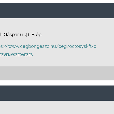
 Gáspár u. 41. B ép.
ps://www.cegbongeszo.hu/ceg/octosyskft-c
EZVÉNYSZERVEZÉS