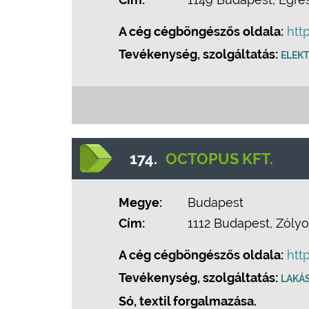
A cég cégböngészős oldala:
htt
Tevékenység, szolgáltatás:
ELEK
174.
OCTOPUS KFT.
Megye:
Budapest
Cím:
1112 Budapest, Zólyo
A cég cégböngészős oldala:
htt
Tevékenység, szolgáltatás:
LAKÁ
Só, textil forgalmazása.