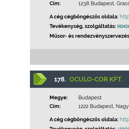
Cím:
1238 Budapest, Gras
A cég cégböngészős oldala:
htt
Tevékenység, szolgáltatás:
REND
Műsor- és rendezvényszervezés
178.
OCULO-COR KFT.
Megye:
Budapest
Cím:
1222 Budapest, Nagy
A cég cégböngészős oldala:
htt
Tevékenység, szolgáltatás: