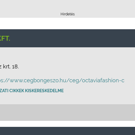
Hirdetés
FT.
krt. 18.
ps://www.cegbongeszo.hu/ceg/octaviafashion-c
ATI CIKKEK KISKERESKEDELME