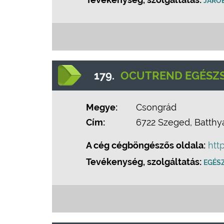
JÁRÓ
179.
OCUTREND EGÉSZS
Megye:
Csongrád
Cím:
6722 Szeged, Batthyá
A cég cégböngészős oldala:
htt
Tevékenység, szolgáltatás:
EGÉS