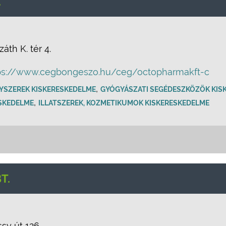
.
áth K. tér 4.
ps://www.cegbongeszo.hu/ceg/octopharmakft-c
,
YSZEREK KISKERESKEDELME
GYÓGYÁSZATI SEGÉDESZKÖZÖK KIS
,
SKEDELME
ILLATSZEREK, KOZMETIKUMOK KISKERESKEDELME
T.
sy út 126.