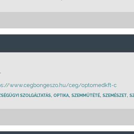
.
ps://www.cegbongeszo.hu/ceg/optomedkft-c
,
,
,
,
ZSÉGÜGYI SZOLGÁLTATÁS
OPTIKA
SZEMMŰTÉTÉ
SZEMÉSZET
S