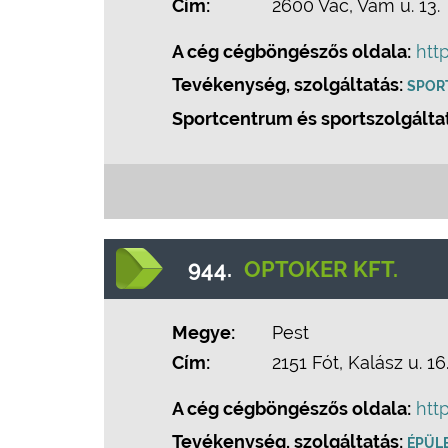
Cím:
2600 Vác, Vám u. 13.
A cég cégböngészős oldala:
htt
Tevékenység, szolgáltatás:
SPOR
Sportcentrum és sportszolgálta
944.
OPTOKER KFT.
Megye:
Pest
Cím:
2151 Fót, Kalász u. 16
A cég cégböngészős oldala:
htt
Tevékenység, szolgáltatás:
ÉPÜLE