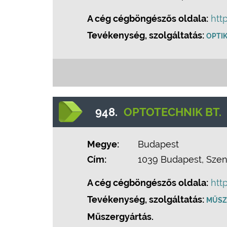
A cég cégböngészős oldala:
htt
Tevékenység, szolgáltatás:
OPTIK
948.
OPTOTECHNIK BT.
Megye:
Budapest
Cím:
1039 Budapest, Szent
A cég cégböngészős oldala:
htt
Tevékenység, szolgáltatás:
MŰSZ
Műszergyártás.