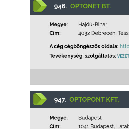
946.
OPTONET BT.
Megye:
Hajdú-Bihar
Cím:
4032 Debrecen, Tess
A cég cégböngészős oldala:
htt
Tevékenység, szolgáltatás:
VEZE
947.
OPTOPONT KFT.
Megye:
Budapest
Cím:
1041 Budapest, Latabár