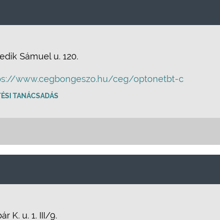
edik Sámuel u. 120.
ps://www.cegbongeszo.hu/ceg/optonetbt-c
TÉSI TANÁCSADÁS
 K. u. 1. III/9.