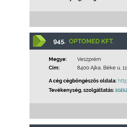
945.
OPTOMED KFT.
Megye:
Veszprém
Cím:
8400 Ajka, Béke u. 11
A cég cégböngészős oldala:
htt
Tevékenység, szolgáltatás:
EGÉS