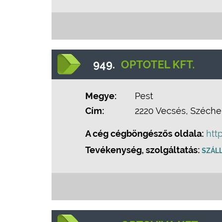
949.
OPTOTEL KFT.
Megye:
Pest
Cím:
2220 Vecsés, Széchen
A cég cégböngészős oldala:
htt
Tevékenység, szolgáltatás:
SZÁL