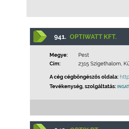
941.
OPTIWATT KFT.
Megye:
Pest
Cím:
2315 Szigethalom, Kü
A cég cégböngészős oldala:
htt
Tevékenység, szolgáltatás:
INGA