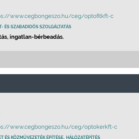
ps://www.cegbongeszo.hu/ceg/optofitkft-c
T- ÉS SZABADIDŐS SZOLGÁLTATÁS
tás, ingatlan-bérbeadás.
.
ps://www.cegbongeszo.hu/ceg/optokerkft-c
,
T ÉS KÖZMŰVEZETÉK ÉPÍTÉSE
HÁLÓZATÉPÍTÉS