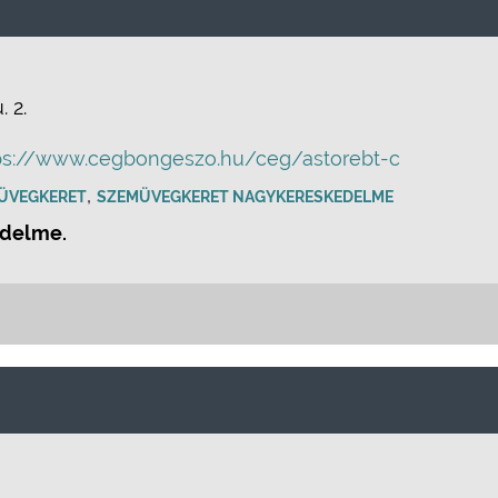
 2.
ps://www.cegbongeszo.hu/ceg/astorebt-c
,
ÜVEGKERET
SZEMÜVEGKERET NAGYKERESKEDELME
edelme.