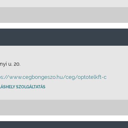
yi u. 20.
ps://www.cegbongeszo.hu/ceg/optotelkft-c
LÁSHELY SZOLGÁLTATÁS