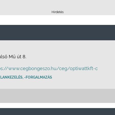
Hirdetés
lső Mű út 8.
ps://www.cegbongeszo.hu/ceg/optiwattkft-c
TLANKEZELÉS, -FORGALMAZÁS