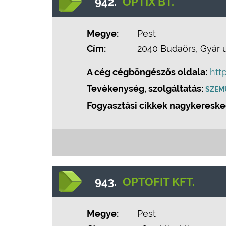
942.
OPTIX BT.
Megye:
Pest
Cím:
2040 Budaörs, Gyár u.
A cég cégböngészős oldala:
htt
Tevékenység, szolgáltatás:
SZEM
Fogyasztási cikkek nagykeresk
943.
OPTOFIT KFT.
Megye:
Pest