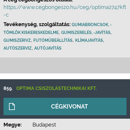
https://www.cegbongeszo.hu/ceg/optima2747kft
-c
Tevékenység, szolgáltatás:
GUMIABRONCSOK, -
,
,
TÖMLŐK KISKERESKEDELME
GUMISZERELÉS, -JAVÍTÁS
,
,
,
GUMISZERIVZ
FUTÓMŰBEÁLLÍTÁS
KLÍMAJAVÍTÁS
,
AUTÓSZERVIZ
AUTÓJAVÍTÁS
859.
OPTIMA CSISZOLÁSTECHNIKAI KFT.
CÉGKIVONAT
Megye:
Budapest