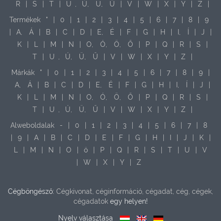
R
|
S
|
T
|
U
,
Ú,
Ü,
Ű
|
V
|
W
|
X
|
Y
|
Z
|
Termékek
"
|
0
|
1
|
2
|
3
|
4
|
5
|
6
|
7
|
8
|
9
|
A,
Á
|
B
|
C
|
D
|
E,
É
|
F
|
G
|
H
|
I,
Í
|
J
|
K
|
L
|
M
|
N
|
O,
Ó,
Ö,
Ő
|
P
|
Q
|
R
|
S
|
T
|
U
,
Ú,
Ü,
Ű
|
V
|
W
|
X
|
Y
|
Z
|
Márkák
"
|
0
|
1
|
2
|
3
|
4
|
5
|
6
|
7
|
8
|
9
|
A,
Á
|
B
|
C
|
D
|
E,
É
|
F
|
G
|
H
|
I,
Í
|
J
|
K
|
L
|
M
|
N
|
O,
Ó,
Ö,
Ő
|
P
|
Q
|
R
|
S
|
T
|
U
,
Ú,
Ü,
Ű
|
V
|
W
|
X
|
Y
|
Z
|
Alweboldalak
-
|
0
|
1
|
2
|
3
|
4
|
5
|
6
|
7
|
8
|
9
|
A
|
B
|
C
|
D
|
E
|
F
|
G
|
H
|
I
|
J
|
K
|
L
|
M
|
N
|
O
|
ö
|
P
|
Q
|
R
|
S
|
T
|
U
|
V
|
W
|
X
|
Y
|
Z
Cégböngésző:
Cégkivonat, céginformáció, cégadat, cég, cégek,
cégadatok
egy helyen!
Nyelv választása