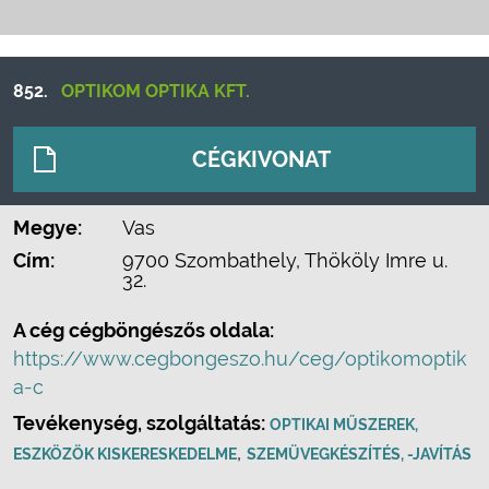
852.
OPTIKOM OPTIKA KFT.
CÉGKIVONAT
Megye:
Vas
Cím:
9700 Szombathely, Thököly Imre u.
32.
A cég cégböngészős oldala:
https://www.cegbongeszo.hu/ceg/optikomoptik
a-c
Tevékenység, szolgáltatás:
OPTIKAI MŰSZEREK,
,
ESZKÖZÖK KISKERESKEDELME
SZEMÜVEGKÉSZÍTÉS, -JAVÍTÁS