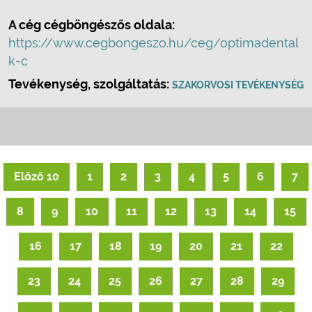
A cég cégböngészős oldala:
https://www.cegbongeszo.hu/ceg/optimadental
k-c
Tevékenység, szolgáltatás:
SZAKORVOSI TEVÉKENYSÉG
Előző 10
1
2
3
4
5
6
7
8
9
10
11
12
13
14
15
16
17
18
19
20
21
22
23
24
25
26
27
28
29