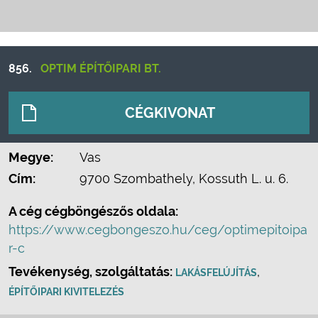
856.
OPTIM ÉPÍTŐIPARI BT.
CÉGKIVONAT
Megye:
Vas
Cím:
9700 Szombathely, Kossuth L. u. 6.
A cég cégböngészős oldala:
https://www.cegbongeszo.hu/ceg/optimepitoipa
r-c
Tevékenység, szolgáltatás:
,
LAKÁSFELÚJÍTÁS
ÉPÍTŐIPARI KIVITELEZÉS