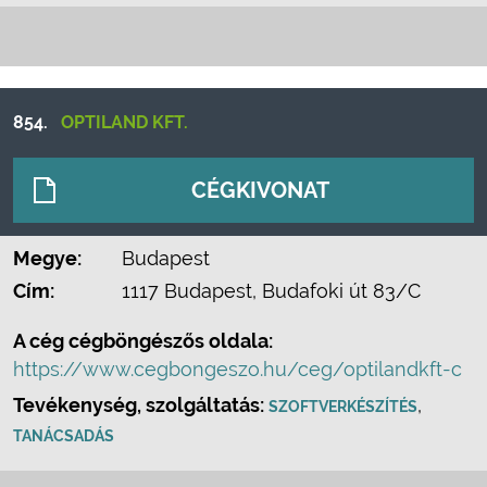
854.
OPTILAND KFT.
CÉGKIVONAT
Megye:
Budapest
Cím:
1117 Budapest, Budafoki út 83/C
A cég cégböngészős oldala:
https://www.cegbongeszo.hu/ceg/optilandkft-c
Tevékenység, szolgáltatás:
,
SZOFTVERKÉSZÍTÉS
TANÁCSADÁS