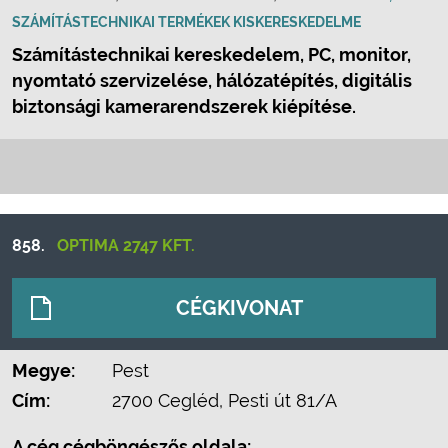
SZÁMÍTÁSTECHNIKAI TERMÉKEK KISKERESKEDELME
Számítástechnikai kereskedelem, PC, monitor,
nyomtató szervizelése, hálózatépítés, digitális
biztonsági kamerarendszerek kiépítése.
858.
OPTIMA 2747 KFT.
CÉGKIVONAT
Megye:
Pest
Cím:
2700 Cegléd, Pesti út 81/A
A cég cégböngészős oldala: