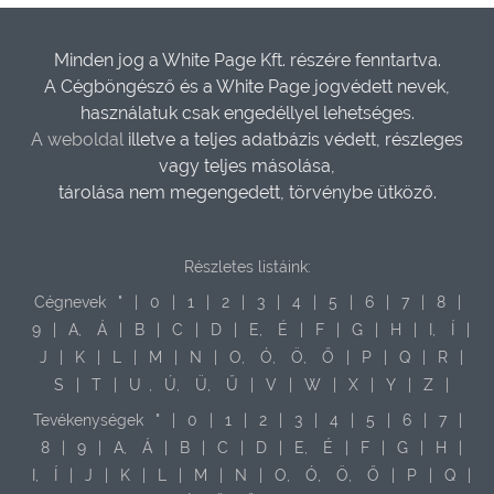
Minden jog a White Page Kft. részére fenntartva.
A Cégböngésző és a White Page jogvédett nevek,
használatuk csak engedéllyel lehetséges.
A weboldal
illetve a teljes adatbázis védett, részleges
vagy teljes másolása,
tárolása nem megengedett, törvénybe ütköző.
Részletes listáink:
Cégnevek
"
|
0
|
1
|
2
|
3
|
4
|
5
|
6
|
7
|
8
|
9
|
A,
Á
|
B
|
C
|
D
|
E,
É
|
F
|
G
|
H
|
I,
Í
|
J
|
K
|
L
|
M
|
N
|
O,
Ó,
Ö,
Ő
|
P
|
Q
|
R
|
S
|
T
|
U
,
Ú,
Ü,
Ű
|
V
|
W
|
X
|
Y
|
Z
|
Tevékenységek
"
|
0
|
1
|
2
|
3
|
4
|
5
|
6
|
7
|
8
|
9
|
A,
Á
|
B
|
C
|
D
|
E,
É
|
F
|
G
|
H
|
I,
Í
|
J
|
K
|
L
|
M
|
N
|
O,
Ó,
Ö,
Ő
|
P
|
Q
|