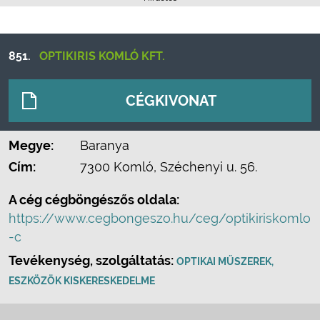
851.
OPTIKIRIS KOMLÓ KFT.
CÉGKIVONAT
Megye:
Baranya
Cím:
7300 Komló, Széchenyi u. 56.
A cég cégböngészős oldala:
https://www.cegbongeszo.hu/ceg/optikiriskomlo
-c
Tevékenység, szolgáltatás:
OPTIKAI MŰSZEREK,
ESZKÖZÖK KISKERESKEDELME