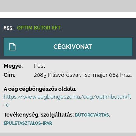
855.
OPTIM BÚTOR KFT.
CÉGKIVONAT
Megye:
Pest
Cím:
2085 Pilisvörösvár, Tsz-major 064 hrsz.
A cég cégböngészős oldala:
https://www.cegbongeszo.hu/ceg/optimbutorkft
-c
Tevékenység, szolgáltatás:
,
BÚTORGYÁRTÁS
ÉPÜLETASZTALOS-IPAR