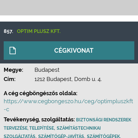
857.
OPTIM PLUSZ KFT.
CÉGKIVONAT
Megye:
Budapest
Cím:
1212 Budapest, Domb u. 4.
A cég cégböngészős oldala:
https://www.cegbongeszo.hu/ceg/optimpluszkft
-c
Tevékenység, szolgáltatás:
BIZTONSÁGI RENDSZEREK
,
TERVEZÉSE, TELEPÍTÉSE
SZÁMÍTÁSTECHNIKAI
,
,
SZOLGÁLTATÁS
SZÁMÍTÓGÉP-JAVÍTÁS
SZÁMÍTÓGÉPEK,