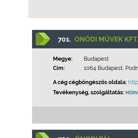
701.
ONÓDI MŰVEK KFT
Megye:
Budapest
Cím:
1064 Budapest, Podma
A cég cégböngészős oldala:
htt
Tevékenység, szolgáltatás:
MÉRN