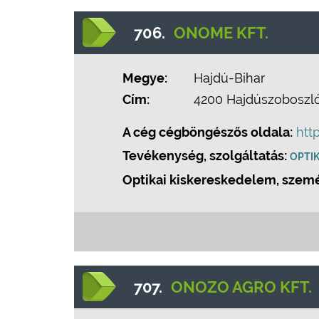
706.
ONOME KFT.
Megye:
Hajdú-Bihar
Cím:
4200 Hajdúszoboszló, 
A cég cégböngészős oldala:
htt
Tevékenység, szolgáltatás:
OPTIK
Optikai kiskereskedelem, szemés
707.
ONOZO AGRO KFT.