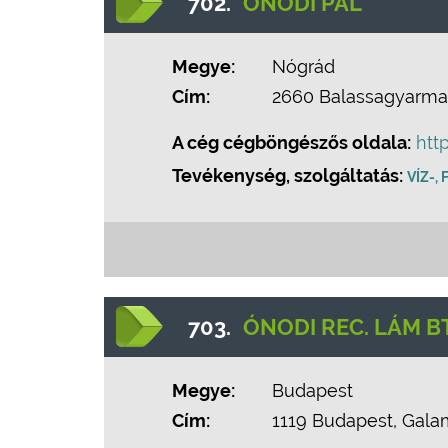
702.
ÓNODI PÁL
Megye:
Nógrád
Cím:
2660 Balassagyarmat
A cég cégböngészős oldala:
htt
Tevékenység, szolgáltatás:
VÍZ-,
703.
ÓNODI REC. LÁM BT
Megye:
Budapest
Cím:
1119 Budapest, Galam