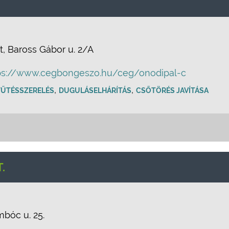
, Baross Gábor u. 2/A
ps://www.cegbongeszo.hu/ceg/onodipal-c
,
,
 FŰTÉSSZERELÉS
DUGULÁSELHÁRÍTÁS
CSŐTÖRÉS JAVÍTÁSA
.
bóc u. 25.