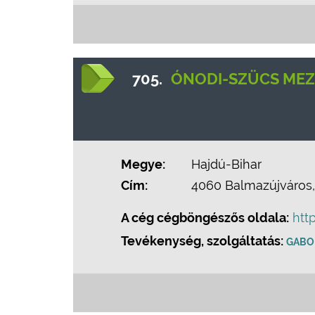
705.
ÓNODI-SZÜCS MEZ
Megye:
Hajdú-Bihar
Cím:
4060 Balmazújváros,
A cég cégböngészős oldala:
htt
Tevékenység, szolgáltatás:
GABO