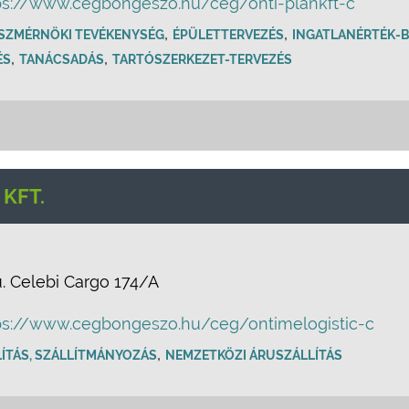
ps://www.cegbongeszo.hu/ceg/onti-plankft-c
,
,
ÉSZMÉRNÖKI TEVÉKENYSÉG
ÉPÜLETTERVEZÉS
INGATLANÉRTÉK-
,
,
ÉS
TANÁCSADÁS
TARTÓSZERKEZET-TERVEZÉS
 KFT.
u. Celebi Cargo 174/A
ps://www.cegbongeszo.hu/ceg/ontimelogistic-c
,
ÍTÁS, SZÁLLÍTMÁNYOZÁS
NEMZETKÖZI ÁRUSZÁLLÍTÁS