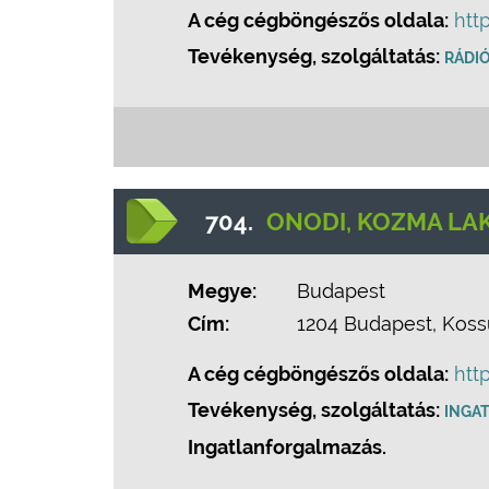
A cég cégböngészős oldala:
htt
Tevékenység, szolgáltatás:
RÁDI
704.
ONODI, KOZMA LAK
Megye:
Budapest
Cím:
1204 Budapest, Kossu
A cég cégböngészős oldala:
htt
Tevékenység, szolgáltatás:
INGA
Ingatlanforgalmazás.