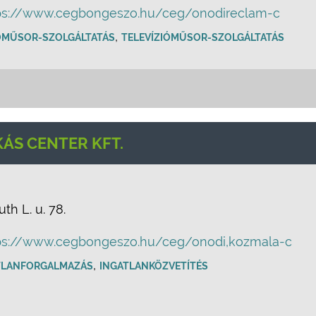
ps://www.cegbongeszo.hu/ceg/onodireclam-c
,
ÓMŰSOR-SZOLGÁLTATÁS
TELEVÍZIÓMŰSOR-SZOLGÁLTATÁS
ÁS CENTER KFT.
th L. u. 78.
ps://www.cegbongeszo.hu/ceg/onodi,kozmala-c
,
TLANFORGALMAZÁS
INGATLANKÖZVETÍTÉS