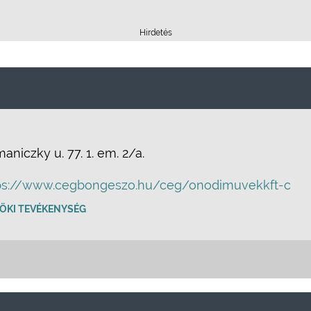
Hirdetés
.
niczky u. 77. 1. em. 2/a.
ps://www.cegbongeszo.hu/ceg/onodimuvekkft-c
ÖKI TEVÉKENYSÉG