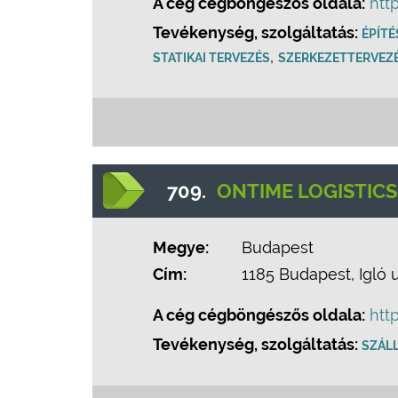
A cég cégböngészős oldala:
htt
Tevékenység, szolgáltatás:
ÉPÍT
,
STATIKAI TERVEZÉS
SZERKEZETTERVEZ
709.
ONTIME LOGISTICS
Megye:
Budapest
Cím:
1185 Budapest, Igló 
A cég cégböngészős oldala:
htt
Tevékenység, szolgáltatás:
SZÁLL