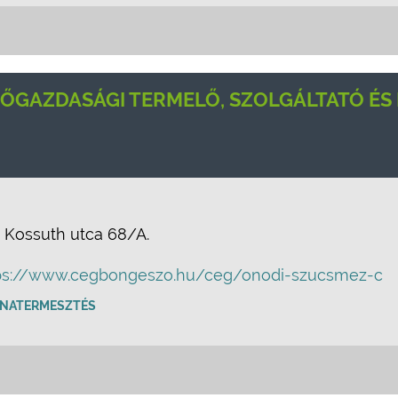
ŐGAZDASÁGI TERMELŐ, SZOLGÁLTATÓ ÉS 
 Kossuth utca 68/A.
ps://www.cegbongeszo.hu/ceg/onodi-szucsmez-c
NATERMESZTÉS