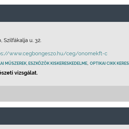
Szilfákalja u. 32.
ps://www.cegbongeszo.hu/ceg/onomekft-c
,
AI MŰSZEREK, ESZKÖZÖK KISKERESKEDELME
OPTIKAI CIKK KERE
zeti vizsgálat.