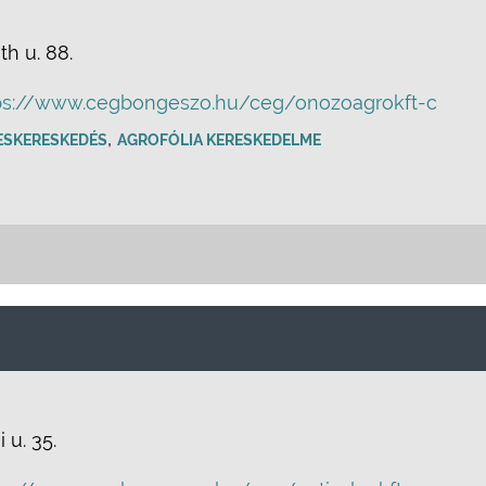
h u. 88.
ps://www.cegbongeszo.hu/ceg/onozoagrokft-c
,
ESKERESKEDÉS
AGROFÓLIA KERESKEDELME
 u. 35.