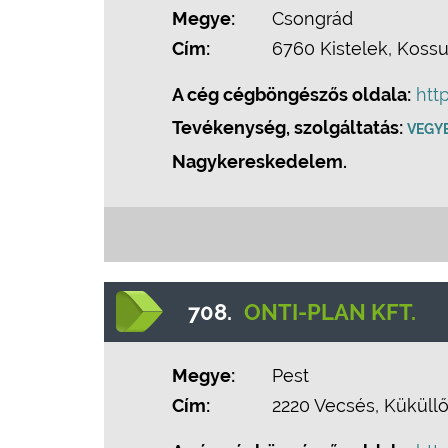
Megye:
Csongrád
Cím:
6760 Kistelek, Kossut
A cég cégböngészős oldala:
htt
Tevékenység, szolgáltatás:
VEGY
Nagykereskedelem.
708.
ONTI-PLAN KFT.
Megye:
Pest
Cím:
2220 Vecsés, Küküllői