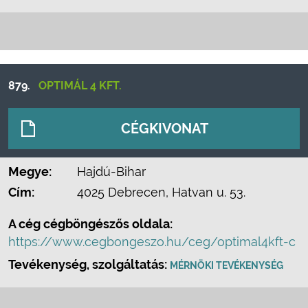
879.
OPTIMÁL 4 KFT.
CÉGKIVONAT
Megye:
Hajdú-Bihar
Cím:
4025 Debrecen, Hatvan u. 53.
A cég cégböngészős oldala:
https://www.cegbongeszo.hu/ceg/optimal4kft-c
Tevékenység, szolgáltatás:
MÉRNÖKI TEVÉKENYSÉG