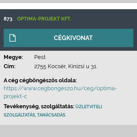
873.
OPTIMA-PROJEKT KFT.
CÉGKIVONAT
Megye:
Pest
Cím:
2755 Kocsér, Kinizsi u 31.
A cég cégböngészős oldala:
https://www.cegbongeszo.hu/ceg/optima-
projekt-c
Tevékenység, szolgáltatás:
ÜZLETVITELI
SZOLGÁLTATÁS, TANÁCSADÁS