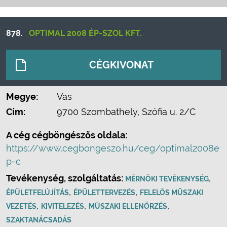
878.
OPTIMAL 2008 ÉP-SZOL KFT.
CÉGKIVONAT
Megye:
Vas
Cím:
9700 Szombathely, Szófia u. 2/C
A cég cégböngészős oldala:
https://www.cegbongeszo.hu/ceg/optimal2008e
p-c
Tevékenység, szolgáltatás:
,
MÉRNÖKI TEVÉKENYSÉG
,
,
ÉPÜLETFELÚJÍTÁS
ÉPÜLETTERVEZÉS
FELELŐS MŰSZAKI
,
,
,
VEZETÉS
KIVITELEZÉS
MŰSZAKI ELLENŐRZÉS
SZAKTANÁCSADÁS