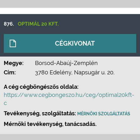
876.
OPTIMÁL 20 KFT.
CÉGKIVONAT
Megye:
Borsod-Abaúj-Zemplén
Cím:
3780 Edelény, Napsugár u. 20.
A cég cégböngészős oldala:
https://www.cegbongeszo.hu/ceg/optimal20kft-
c
Tevékenység, szolgáltatás:
MÉRNÖKI SZOLGÁLTATÁS
Mérnöki tevékenység, tanácsadás.