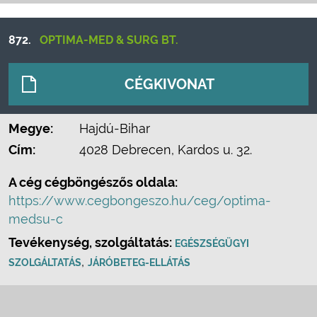
872.
OPTIMA-MED & SURG BT.
CÉGKIVONAT
Megye:
Hajdú-Bihar
Cím:
4028 Debrecen, Kardos u. 32.
A cég cégböngészős oldala:
https://www.cegbongeszo.hu/ceg/optima-
medsu-c
Tevékenység, szolgáltatás:
EGÉSZSÉGÜGYI
,
SZOLGÁLTATÁS
JÁRÓBETEG-ELLÁTÁS