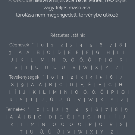
A weboldal
illetve a teljes adatbázis védett, részleges
vagy teljes másolása,
tárolása nem megengedett, törvénybe ütköző.
Részletes listáink:
Cégnevek
"
|
0
|
1
|
2
|
3
|
4
|
5
|
6
|
7
|
8
|
9
|
A,
Á
|
B
|
C
|
D
|
E,
É
|
F
|
G
|
H
|
I,
Í
|
J
|
K
|
L
|
M
|
N
|
O,
Ó,
Ö,
Ő
|
P
|
Q
|
R
|
S
|
T
|
U
,
Ú,
Ü,
Ű
|
V
|
W
|
X
|
Y
|
Z
|
Tevékenységek
"
|
0
|
1
|
2
|
3
|
4
|
5
|
6
|
7
|
8
|
9
|
A,
Á
|
B
|
C
|
D
|
E,
É
|
F
|
G
|
H
|
I,
Í
|
J
|
K
|
L
|
M
|
N
|
O,
Ó,
Ö,
Ő
|
P
|
Q
|
R
|
S
|
T
|
U
,
Ú,
Ü,
Ű
|
V
|
W
|
X
|
Y
|
Z
|
Termékek
"
|
0
|
1
|
2
|
3
|
4
|
5
|
6
|
7
|
8
|
9
|
A,
Á
|
B
|
C
|
D
|
E,
É
|
F
|
G
|
H
|
I,
Í
|
J
|
K
|
L
|
M
|
N
|
O,
Ó,
Ö,
Ő
|
P
|
Q
|
R
|
S
|
T
|
U
,
Ú,
Ü,
Ű
|
V
|
W
|
X
|
Y
|
Z
|