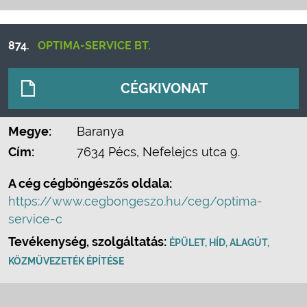
874.
OPTIMA-SERVICE BT.
CÉGKIVONAT
Megye:
Baranya
Cím:
7634 Pécs, Nefelejcs utca 9.
A cég cégböngészős oldala:
https://www.cegbongeszo.hu/ceg/optima-
service-c
Tevékenység, szolgáltatás:
ÉPÜLET, HÍD, ALAGÚT,
KÖZMŰVEZETÉK ÉPÍTÉSE