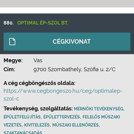
880.
OPTIMAL ÉP-SZOL BT.
CÉGKIVONAT
Megye:
Vas
Cím:
9700 Szombathely, Szófia u. 2/C
A cég cégböngészős oldala:
https://www.cegbongeszo.hu/ceg/optimalep-
szol-c
Tevékenység, szolgáltatás:
,
MÉRNÖKI TEVÉKENYSÉG
,
,
ÉPÜLETFELÚJÍTÁS
ÉPÜLETTERVEZÉS
FELELŐS MŰSZAKI
,
,
,
VEZETÉS
KIVITELEZÉS
MŰSZAKI ELLENŐRZÉS
SZAKTANÁCSADÁS