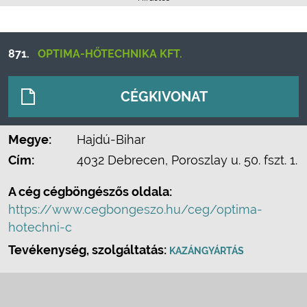
871.
OPTIMA-HŐTECHNIKA KFT.
CÉGKIVONAT
Megye:
Hajdú-Bihar
Cím:
4032 Debrecen, Poroszlay u. 50. fszt. 1.
A cég cégböngészős oldala:
https://www.cegbongeszo.hu/ceg/optima-
hotechni-c
Tevékenység, szolgáltatás:
KAZÁNGYÁRTÁS