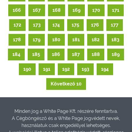
166
167
168
169
170
171
172
173
174
175
176
177
178
179
180
181
182
183
184
185
186
187
188
189
190
191
192
193
194
Következő 10
Minden jog a White Page Kft. részére fenntartva.
A Cégböngésző és a White Page jogvédett nevek,
használatuk csak engedéllyel lehetséges.