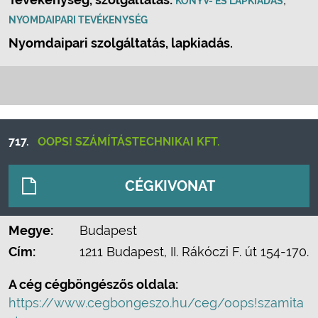
KÖNYV- ÉS LAPKIADÁS
NYOMDAIPARI TEVÉKENYSÉG
Nyomdaipari szolgáltatás, lapkiadás.
717.
OOPS! SZÁMÍTÁSTECHNIKAI KFT.
CÉGKIVONAT
Megye:
Budapest
Cím:
1211 Budapest, II. Rákóczi F. út 154-170.
A cég cégböngészős oldala:
https://www.cegbongeszo.hu/ceg/oops!szamita