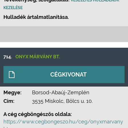
VESZÉLYES HULLADÉKOK
KEZELÉSE
Hulladék ártalmatlanítása.
714.
ONYX MÁRVÁNY BT.
CÉGKIVONAT
Megye:
Borsod-Abaúj-Zemplén
Cím:
3535 Miskolc, Bölcs u. 10.
A cég cégböngészős oldala:
https://www.cegbongeszo.hu/ceg/onyxmarvany