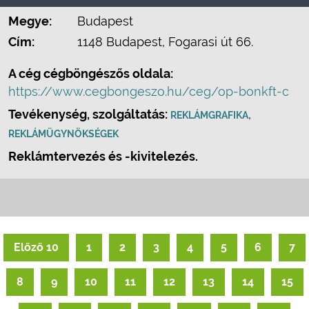
Megye:
Budapest
Cím:
1148 Budapest, Fogarasi út 66.
A cég cégböngészős oldala:
https://www.cegbongeszo.hu/ceg/op-bonkft-c
Tevékenység, szolgáltatás:
,
REKLÁMGRAFIKA
REKLÁMÜGYNÖKSÉGEK
Reklámtervezés és -kivitelezés.
Előző 10
1
2
3
4
5
6
7
8
9
10
11
12
13
14
15