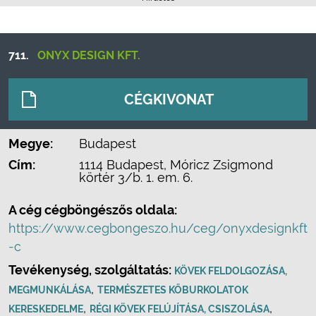
711.
ONYX DESIGN KFT.
CÉGKIVONAT
Megye:
Budapest
Cím:
1114 Budapest, Móricz Zsigmond
körtér 3/b. 1. em. 6.
A cég cégböngészős oldala:
https://www.cegbongeszo.hu/ceg/onyxdesignkft
-c
Tevékenység, szolgáltatás:
KÖVEK FELDOLGOZÁSA,
,
MEGMUNKÁLÁSA
TERMÉSZETES KŐBURKOLATOK
,
,
KERESKEDELME
RÉGI KÖVEK FELÚJÍTÁSA, CSISZOLÁSA