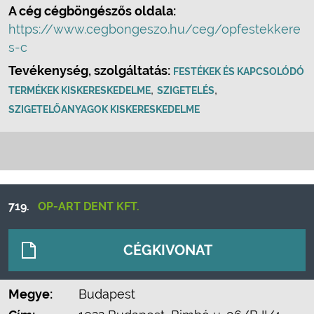
A cég cégböngészős oldala:
https://www.cegbongeszo.hu/ceg/opfestekkere
s-c
Tevékenység, szolgáltatás:
FESTÉKEK ÉS KAPCSOLÓDÓ
,
,
TERMÉKEK KISKERESKEDELME
SZIGETELÉS
SZIGETELŐANYAGOK KISKERESKEDELME
719.
OP-ART DENT KFT.
CÉGKIVONAT
Megye:
Budapest