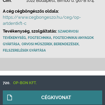
Cím:
1022 Budapest, Bimbó u. 96/B II/4.
A cég cégböngészős oldala:
https://www.cegbongeszo.hu/ceg/op-
artdentkft-c
Tevékenység, szolgáltatás:
SZAKORVOSI
,
,
TEVÉKENYSÉG
FOGTECHNIKA
FOGTECHNIKAI ANYAGOK
,
GYÁRTÁSA
ORVOSI MŰSZEREK, BERENDEZÉSEK,
FELSZERELÉSEK GYÁRTÁSA
720.
OP-BON KFT.
CÉGKIVONAT