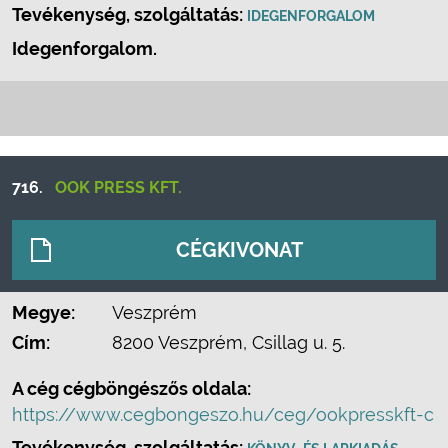
Tevékenység, szolgáltatás:
IDEGENFORGALOM
Idegenforgalom.
716.
OOK PRESS KFT.
CÉGKIVONAT
Megye:
Veszprém
Cím:
8200 Veszprém, Csillag u. 5.
A cég cégböngészős oldala:
https://www.cegbongeszo.hu/ceg/ookpresskft-c
Tevékenység, szolgáltatás:
,