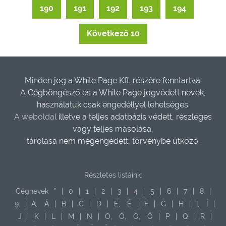
190
191
192
193
194
Következő 10
Minden jog a White Page Kft. részére fenntartva.
A Cégböngésző és a White Page jogvédett nevek,
használatuk csak engedéllyel lehetséges.
A weboldal
illetve a teljes adatbázis védett, részleges
vagy teljes másolása,
tárolása nem megengedett, törvénybe ütköző.
Részletes listáink:
Cégnevek
"
|
0
|
1
|
2
|
3
|
4
|
5
|
6
|
7
|
8
|
9
|
A,
Á
|
B
|
C
|
D
|
E,
É
|
F
|
G
|
H
|
I,
Í
|
J
|
K
|
L
|
M
|
N
|
O,
Ó,
Ö,
Ő
|
P
|
Q
|
R
|