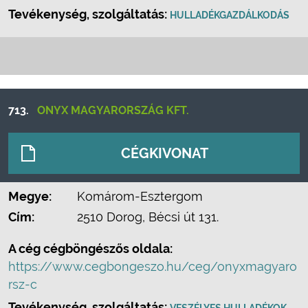
Tevékenység, szolgáltatás:
HULLADÉKGAZDÁLKODÁS
713.
ONYX MAGYARORSZÁG KFT.
CÉGKIVONAT
Megye:
Komárom-Esztergom
Cím:
2510 Dorog, Bécsi út 131.
A cég cégböngészős oldala:
https://www.cegbongeszo.hu/ceg/onyxmagyaro
rsz-c
Tevékenység, szolgáltatás: