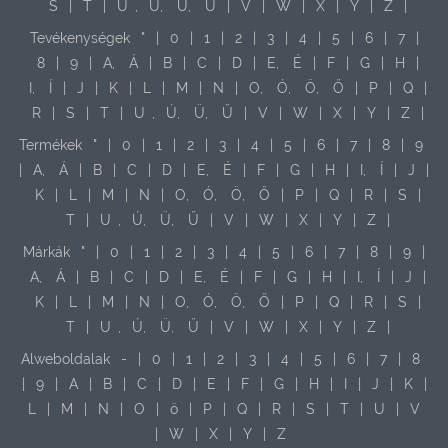
S
|
T
|
U
,
Ú,
Ü,
Ű
|
V
|
W
|
X
|
Y
|
Z
|
Tevékenységek
"
|
0
|
1
|
2
|
3
|
4
|
5
|
6
|
7
|
8
|
9
|
A,
Á
|
B
|
C
|
D
|
E,
É
|
F
|
G
|
H
|
I,
Í
|
J
|
K
|
L
|
M
|
N
|
O,
Ó,
Ö,
Ő
|
P
|
Q
|
R
|
S
|
T
|
U
,
Ú,
Ü,
Ű
|
V
|
W
|
X
|
Y
|
Z
|
Termékek
"
|
0
|
1
|
2
|
3
|
4
|
5
|
6
|
7
|
8
|
9
|
A,
Á
|
B
|
C
|
D
|
E,
É
|
F
|
G
|
H
|
I,
Í
|
J
|
K
|
L
|
M
|
N
|
O,
Ó,
Ö,
Ő
|
P
|
Q
|
R
|
S
|
T
|
U
,
Ú,
Ü,
Ű
|
V
|
W
|
X
|
Y
|
Z
|
Márkák
"
|
0
|
1
|
2
|
3
|
4
|
5
|
6
|
7
|
8
|
9
|
A,
Á
|
B
|
C
|
D
|
E,
É
|
F
|
G
|
H
|
I,
Í
|
J
|
K
|
L
|
M
|
N
|
O,
Ó,
Ö,
Ő
|
P
|
Q
|
R
|
S
|
T
|
U
,
Ú,
Ü,
Ű
|
V
|
W
|
X
|
Y
|
Z
|
Alweboldalak
-
|
0
|
1
|
2
|
3
|
4
|
5
|
6
|
7
|
8
|
9
|
A
|
B
|
C
|
D
|
E
|
F
|
G
|
H
|
I
|
J
|
K
|
L
|
M
|
N
|
O
|
ö
|
P
|
Q
|
R
|
S
|
T
|
U
|
V
|
W
|
X
|
Y
|
Z