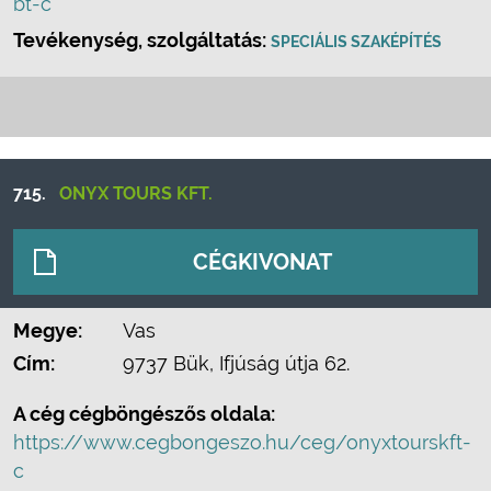
bt-c
Tevékenység, szolgáltatás:
SPECIÁLIS SZAKÉPÍTÉS
715.
ONYX TOURS KFT.
CÉGKIVONAT
Megye:
Vas
Cím:
9737 Bük, Ifjúság útja 62.
A cég cégböngészős oldala:
https://www.cegbongeszo.hu/ceg/onyxtourskft-
c