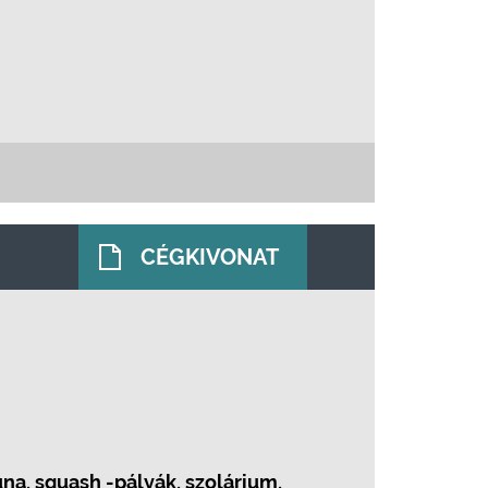
CÉGKIVONAT
na, squash -pályák, szolárium,