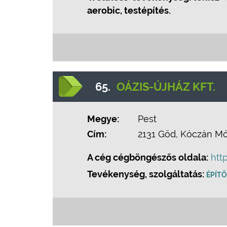
aerobic, testépítés.
65.
OÁZIS-ÚJHÁZ KFT.
Megye:
Pest
Cím:
2131 Göd, Kóczán Mór
A cég cégböngészős oldala:
htt
Tevékenység, szolgáltatás:
ÉPÍTŐ