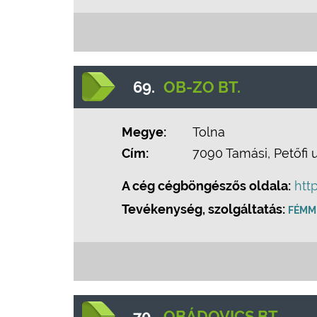
69.
OB-ZO BT.
Megye:
Tolna
Cím:
7090 Tamási, Petőfi 
A cég cégböngészős oldala:
htt
Tevékenység, szolgáltatás:
FÉMM
70.
OBÁDOVICS BT.