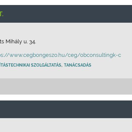
.
s Mihály u. 34.
ps://www.cegbongeszo.hu/ceg/obconsultingk-c
,
ÍTÁSTECHNIKAI SZOLGÁLTATÁS
TANÁCSADÁS