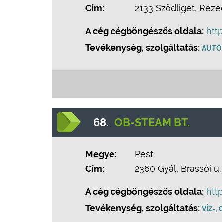
Cím:
2133 Sződliget, Rezed
A cég cégböngészős oldala:
htt
Tevékenység, szolgáltatás:
AUTÓ
68.
OB-STEAM BT.
Megye:
Pest
Cím:
2360 Gyál, Brassói u.
A cég cégböngészős oldala:
htt
Tevékenység, szolgáltatás:
VÍZ-,