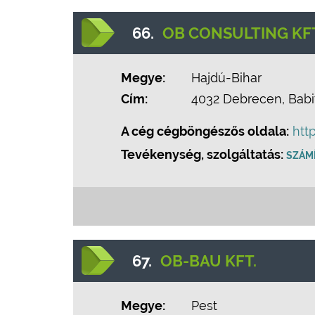
66.
OB CONSULTING KFT
Megye:
Hajdú-Bihar
Cím:
4032 Debrecen, Babit
A cég cégböngészős oldala:
htt
Tevékenység, szolgáltatás:
SZÁM
67.
OB-BAU KFT.
Megye:
Pest