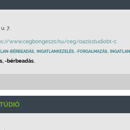
u. 7.
ps://www.cegbongeszo.hu/ceg/oazisstudiobt-c
,
,
TLAN-BÉRBEADÁS
INGATLANKEZELÉS, -FORGALMAZÁS
INGATLAN
s, -bérbeadás.
STÚDIÓ