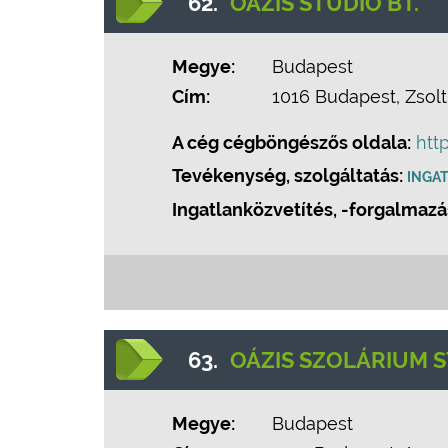
62.
OÁZIS STÚDIÓ BT.
Megye:
Budapest
Cím:
1016 Budapest, Zsolt 
A cég cégböngészős oldala:
htt
Tevékenység, szolgáltatás:
INGA
Ingatlanközvetítés, -forgalmazá
63.
OÁZIS SZOLÁRIUM 
Megye:
Budapest