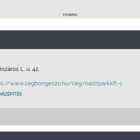
Hirdetés
záros L. u. 42.
ps://www.cegbongeszo.hu/ceg/oazisparkkft-c
HÁZÉPÍTÉS