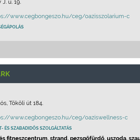
J. u. 19.
ps://www.cegbongeszo.hu/ceg/oazisszolarium-c
SÉGÁPOLÁS
ARK
s, Tököli út 184.
ps://www.cegbongeszo.hu/ceg/oaziswellness-c
T- ÉS SZABADIDŐS SZOLGÁLTATÁS
s fitneszcentrum, strand, pezsgőfürdő, uszoda, szau