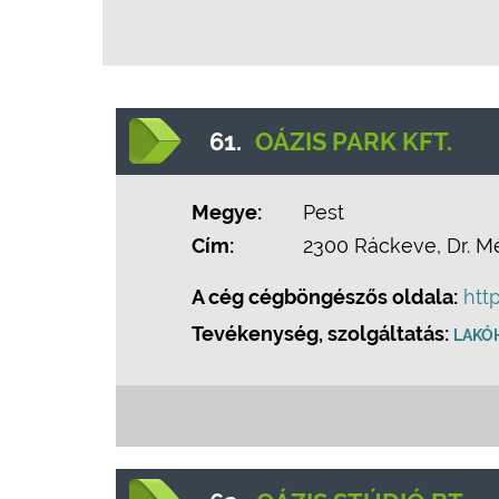
61.
OÁZIS PARK KFT.
Megye:
Pest
Cím:
2300 Ráckeve, Dr. Més
A cég cégböngészős oldala:
htt
Tevékenység, szolgáltatás:
LAKÓ