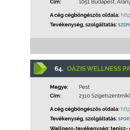
Cím:
1051 Budapest, Arany 
A cég cégböngészős oldala:
htt
Tevékenység, szolgáltatás:
SZÉP
64.
OÁZIS WELLNESS P
Megye:
Pest
Cím:
2310 Szigetszentmikló
A cég cégböngészős oldala:
htt
Tevékenység, szolgáltatás:
SPOR
Wellness-tevékenység: tenisz- é