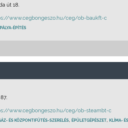
a út 18.
ps://www.cegbongeszo.hu/ceg/ob-baukft-c
PÁLYA-ÉPÍTÉS
 87.
ps://www.cegbongeszo.hu/ceg/ob-steambt-c
,
,
 GÁZ- ÉS KÖZPONTIFŰTÉS-SZERELÉS
ÉPÜLETGÉPÉSZET
KLÍMA- É