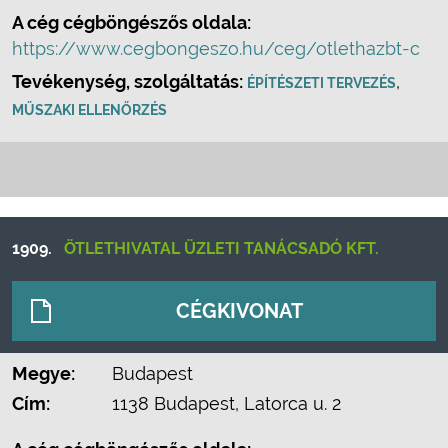
A cég cégböngészős oldala:
https://www.cegbongeszo.hu/ceg/otlethazbt-c
Tevékenység, szolgáltatás:
,
ÉPÍTÉSZETI TERVEZÉS
MŰSZAKI ELLENŐRZÉS
1909.
ÖTLETHIVATAL ÜZLETI TANÁCSADÓ KFT.
CÉGKIVONAT
Megye:
Budapest
Cím:
1138 Budapest, Latorca u. 2