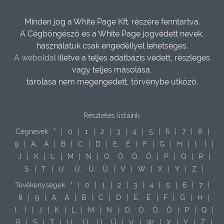
Minden jog a White Page Kft. részére fenntartva.
A Cégböngésző és a White Page jogvédett nevek,
használatuk csak engedéllyel lehetséges.
A weboldal
illetve a teljes adatbázis védett, részleges
vagy teljes másolása,
tárolása nem megengedett, törvénybe ütköző.
Részletes listáink:
Cégnevek
"
|
0
|
1
|
2
|
3
|
4
|
5
|
6
|
7
|
8
|
9
|
A,
Á
|
B
|
C
|
D
|
E,
É
|
F
|
G
|
H
|
I,
Í
|
J
|
K
|
L
|
M
|
N
|
O,
Ó,
Ö,
Ő
|
P
|
Q
|
R
|
S
|
T
|
U
,
Ú,
Ü,
Ű
|
V
|
W
|
X
|
Y
|
Z
|
Tevékenységek
"
|
0
|
1
|
2
|
3
|
4
|
5
|
6
|
7
|
8
|
9
|
A,
Á
|
B
|
C
|
D
|
E,
É
|
F
|
G
|
H
|
I,
Í
|
J
|
K
|
L
|
M
|
N
|
O,
Ó,
Ö,
Ő
|
P
|
Q
|
R
|
S
|
T
|
U
,
Ú,
Ü,
Ű
|
V
|
W
|
X
|
Y
|
Z
|