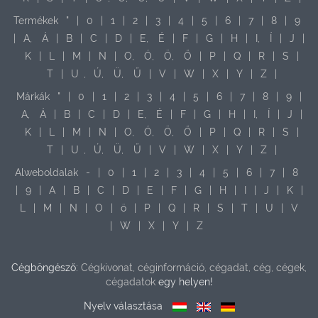
Termékek
"
|
0
|
1
|
2
|
3
|
4
|
5
|
6
|
7
|
8
|
9
|
A,
Á
|
B
|
C
|
D
|
E,
É
|
F
|
G
|
H
|
I,
Í
|
J
|
K
|
L
|
M
|
N
|
O,
Ó,
Ö,
Ő
|
P
|
Q
|
R
|
S
|
T
|
U
,
Ú,
Ü,
Ű
|
V
|
W
|
X
|
Y
|
Z
|
Márkák
"
|
0
|
1
|
2
|
3
|
4
|
5
|
6
|
7
|
8
|
9
|
A,
Á
|
B
|
C
|
D
|
E,
É
|
F
|
G
|
H
|
I,
Í
|
J
|
K
|
L
|
M
|
N
|
O,
Ó,
Ö,
Ő
|
P
|
Q
|
R
|
S
|
T
|
U
,
Ú,
Ü,
Ű
|
V
|
W
|
X
|
Y
|
Z
|
Alweboldalak
-
|
0
|
1
|
2
|
3
|
4
|
5
|
6
|
7
|
8
|
9
|
A
|
B
|
C
|
D
|
E
|
F
|
G
|
H
|
I
|
J
|
K
|
L
|
M
|
N
|
O
|
ö
|
P
|
Q
|
R
|
S
|
T
|
U
|
V
|
W
|
X
|
Y
|
Z
Cégböngésző:
Cégkivonat, céginformáció, cégadat, cég, cégek,
cégadatok
egy helyen!
Nyelv választása