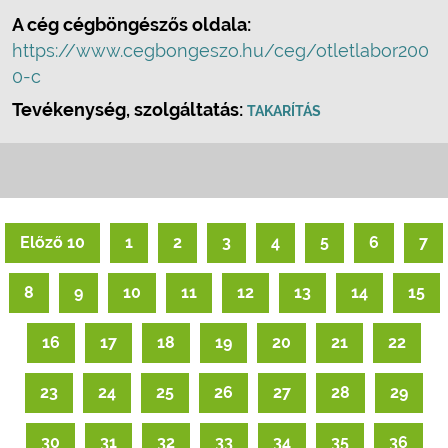
A cég cégböngészős oldala:
https://www.cegbongeszo.hu/ceg/otletlabor200
0-c
Tevékenység, szolgáltatás:
TAKARÍTÁS
Előző 10
1
2
3
4
5
6
7
8
9
10
11
12
13
14
15
16
17
18
19
20
21
22
23
24
25
26
27
28
29
30
31
32
33
34
35
36