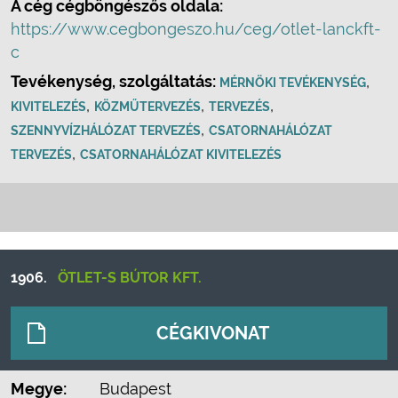
A cég cégböngészős oldala:
https://www.cegbongeszo.hu/ceg/otlet-lanckft-
c
Tevékenység, szolgáltatás:
,
MÉRNÖKI TEVÉKENYSÉG
,
,
,
KIVITELEZÉS
KÖZMŰTERVEZÉS
TERVEZÉS
,
SZENNYVÍZHÁLÓZAT TERVEZÉS
CSATORNAHÁLÓZAT
,
TERVEZÉS
CSATORNAHÁLÓZAT KIVITELEZÉS
1906.
ÖTLET-S BÚTOR KFT.
CÉGKIVONAT
Megye:
Budapest