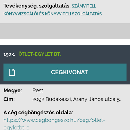
Tevékenység, szolgáltatás:
SZÁMVITELI,
KÖNYVVIZSGÁLÓI ÉS KÖNYVVITELI SZOLGÁLTATÁS
1903.
ÖTLET-EGYLET BT.
CÉGKIVONAT
Megye:
Pest
Cím:
2092 Budakeszi, Arany János utca 5.
A cég cégböngészős oldala:
https://www.cegbongeszo.hu/ceg/otlet-
egyletbt-c