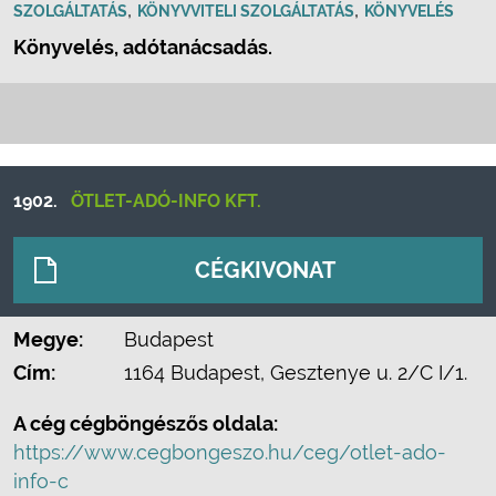
,
,
SZOLGÁLTATÁS
KÖNYVVITELI SZOLGÁLTATÁS
KÖNYVELÉS
Könyvelés, adótanácsadás.
1902.
ÖTLET-ADÓ-INFO KFT.
CÉGKIVONAT
Megye:
Budapest
Cím:
1164 Budapest, Gesztenye u. 2/C I/1.
A cég cégböngészős oldala:
https://www.cegbongeszo.hu/ceg/otlet-ado-
info-c