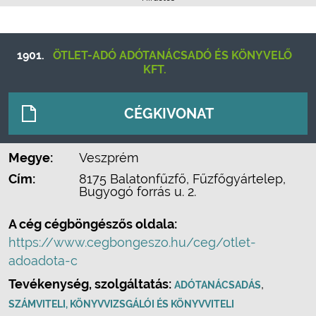
1901.
ÖTLET-ADÓ ADÓTANÁCSADÓ ÉS KÖNYVELŐ
KFT.
CÉGKIVONAT
Megye:
Veszprém
Cím:
8175 Balatonfűzfő, Fűzfőgyártelep,
Bugyogó forrás u. 2.
A cég cégböngészős oldala:
https://www.cegbongeszo.hu/ceg/otlet-
adoadota-c
Tevékenység, szolgáltatás:
,
ADÓTANÁCSADÁS
SZÁMVITELI, KÖNYVVIZSGÁLÓI ÉS KÖNYVVITELI