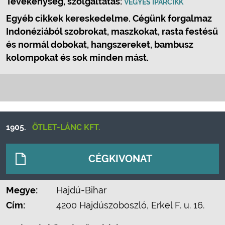
Tevékenység, szolgáltatás:
VEGYES IPARCIKK
Egyéb cikkek kereskedelme. Cégünk forgalmaz
Indonéziából szobrokat, maszkokat, rasta festésű
és normál dobokat, hangszereket, bambusz
kolompokat és sok minden mást.
1905.
ÖTLET-LÁNC KFT.
CÉGKIVONAT
Megye:
Hajdú-Bihar
Cím:
4200 Hajdúszoboszló, Erkel F. u. 16.