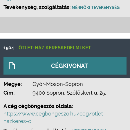
Tevékenység, szolgáltatás:
MÉRNÖKI TEVÉKENYSÉG
1904.
ÖTLET-HÁZ KERESKEDELMI KFT.
CÉGKIVONAT
Megye:
Győr-Moson-Sopron
Cím:
9400 Sopron, Szőlőskert u. 25.
A cég cégböngészős oldala:
https://www.cegbongeszo.hu/ceg/otlet-
hazkeres-c