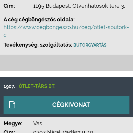
Cím:
1195 Budapest, Ötvenhatosok tere 3.
A cég cégböngészős oldala:
https://www.cegbongeszo.hu/ceg/otlet-sbutork-
c
Tevékenység, szolgáltatás:
BÚTORGYÁRTÁS
1907.
ÖTLET-TÁRS BT.
CÉGKIVONAT
Megye:
Vas
Cím:
9797 Nárai, Vadász u. 19.