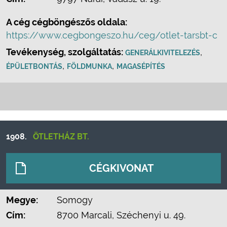
A cég cégböngészős oldala:
https://www.cegbongeszo.hu/ceg/otlet-tarsbt-c
Tevékenység, szolgáltatás:
,
GENERÁLKIVITELEZÉS
,
,
ÉPÜLETBONTÁS
FÖLDMUNKA
MAGASÉPÍTÉS
1908.
ÖTLETHÁZ BT.
CÉGKIVONAT
Megye:
Somogy
Cím:
8700 Marcali, Széchenyi u. 49.