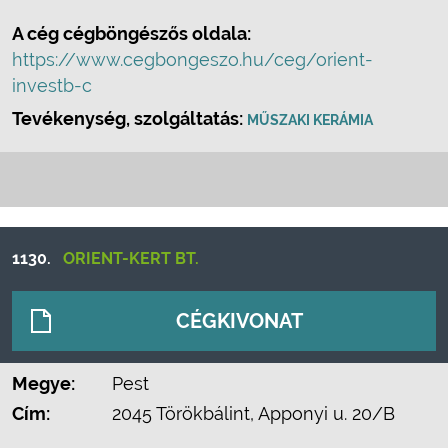
A cég cégböngészős oldala:
https://www.cegbongeszo.hu/ceg/orient-
investb-c
Tevékenység, szolgáltatás:
MŰSZAKI KERÁMIA
1130.
ORIENT-KERT BT.
CÉGKIVONAT
Megye:
Pest
Cím:
2045 Törökbálint, Apponyi u. 20/B