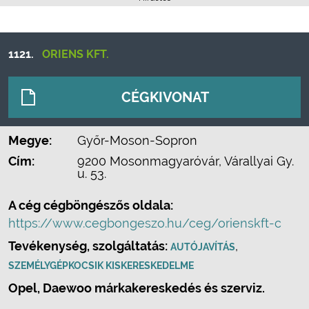
1121.
ORIENS KFT.
CÉGKIVONAT
Megye:
Győr-Moson-Sopron
Cím:
9200 Mosonmagyaróvár, Várallyai Gy.
u. 53.
A cég cégböngészős oldala:
https://www.cegbongeszo.hu/ceg/orienskft-c
Tevékenység, szolgáltatás:
,
AUTÓJAVÍTÁS
SZEMÉLYGÉPKOCSIK KISKERESKEDELME
Opel, Daewoo márkakereskedés és szerviz.