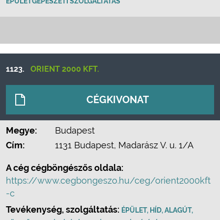
ÉPÜLETGÉPÉSZETI SZOLGÁLTATÁS
1123.
ORIENT 2000 KFT.
CÉGKIVONAT
Megye:
Budapest
Cím:
1131 Budapest, Madarász V. u. 1/A
A cég cégböngészős oldala:
https://www.cegbongeszo.hu/ceg/orient2000kft
-c
Tevékenység, szolgáltatás:
ÉPÜLET, HÍD, ALAGÚT,