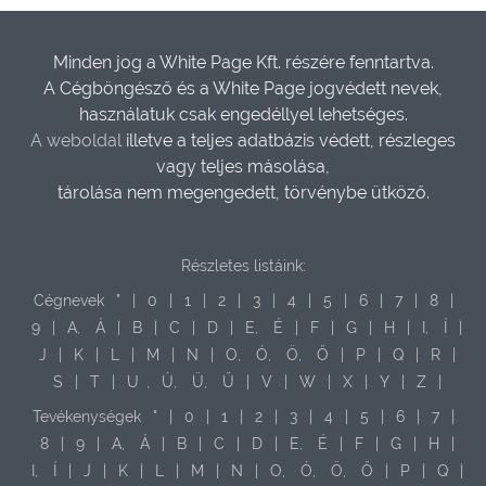
Minden jog a White Page Kft. részére fenntartva.
A Cégböngésző és a White Page jogvédett nevek,
használatuk csak engedéllyel lehetséges.
A weboldal
illetve a teljes adatbázis védett, részleges
vagy teljes másolása,
tárolása nem megengedett, törvénybe ütköző.
Részletes listáink:
Cégnevek
"
|
0
|
1
|
2
|
3
|
4
|
5
|
6
|
7
|
8
|
9
|
A,
Á
|
B
|
C
|
D
|
E,
É
|
F
|
G
|
H
|
I,
Í
|
J
|
K
|
L
|
M
|
N
|
O,
Ó,
Ö,
Ő
|
P
|
Q
|
R
|
S
|
T
|
U
,
Ú,
Ü,
Ű
|
V
|
W
|
X
|
Y
|
Z
|
Tevékenységek
"
|
0
|
1
|
2
|
3
|
4
|
5
|
6
|
7
|
8
|
9
|
A,
Á
|
B
|
C
|
D
|
E,
É
|
F
|
G
|
H
|
I,
Í
|
J
|
K
|
L
|
M
|
N
|
O,
Ó,
Ö,
Ő
|
P
|
Q
|