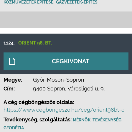
,
KÖZMŰVEZETÉK ÉPÍTÉSE
GÁZVEZETÉK-ÉPÍTÉS
1124.
ORIENT 98. BT.
CÉGKIVONAT
Megye:
Győr-Moson-Sopron
Cím:
9400 Sopron, Városligeti u. 9.
A cég cégböngészős oldala:
https://www.cegbongeszo.hu/ceg/orient98bt-c
Tevékenység, szolgáltatás:
,
MÉRNÖKI TEVÉKENYSÉG
GEODÉZIA