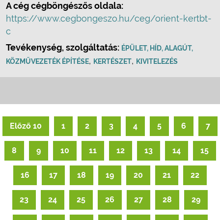
A cég cégböngészős oldala:
https://www.cegbongeszo.hu/ceg/orient-kertbt-
c
Tevékenység, szolgáltatás:
ÉPÜLET, HÍD, ALAGÚT,
,
,
KÖZMŰVEZETÉK ÉPÍTÉSE
KERTÉSZET
KIVITELEZÉS
Előző 10
1
2
3
4
5
6
7
8
9
10
11
12
13
14
15
16
17
18
19
20
21
22
23
24
25
26
27
28
29