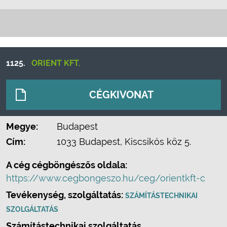
1125.
ORIENT KFT.
CÉGKIVONAT
Megye:
Budapest
Cím:
1033 Budapest, Kiscsikós köz 5.
A cég cégböngészős oldala:
https://www.cegbongeszo.hu/ceg/orientkft-c
Tevékenység, szolgáltatás:
SZÁMÍTÁSTECHNIKAI
SZOLGÁLTATÁS
Számítástechnikai szolgáltatás.