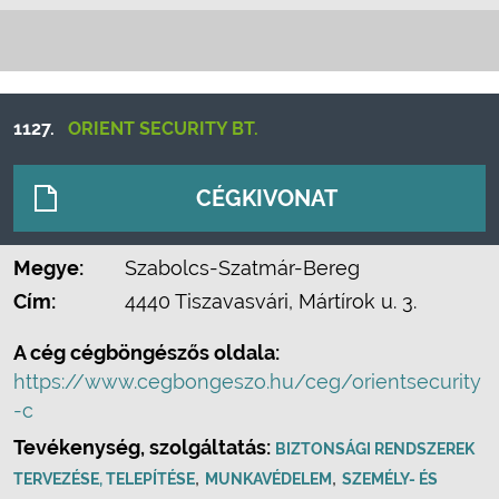
1127.
ORIENT SECURITY BT.
CÉGKIVONAT
Megye:
Szabolcs-Szatmár-Bereg
Cím:
4440 Tiszavasvári, Mártírok u. 3.
A cég cégböngészős oldala:
https://www.cegbongeszo.hu/ceg/orientsecurity
-c
Tevékenység, szolgáltatás:
BIZTONSÁGI RENDSZEREK
,
,
TERVEZÉSE, TELEPÍTÉSE
MUNKAVÉDELEM
SZEMÉLY- ÉS