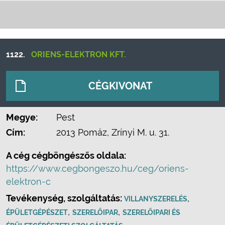
1122.
ORIENS-ELEKTRON KFT.
CÉGKIVONAT
Megye:
Pest
Cím:
2013 Pomáz, Zrínyi M. u. 31.
A cég cégböngészős oldala:
https://www.cegbongeszo.hu/ceg/oriens-
elektron-c
Tevékenység, szolgáltatás:
,
VILLANYSZERELÉS
,
,
ÉPÜLETGÉPÉSZET
SZERELŐIPAR
SZERELŐIPARI ÉS