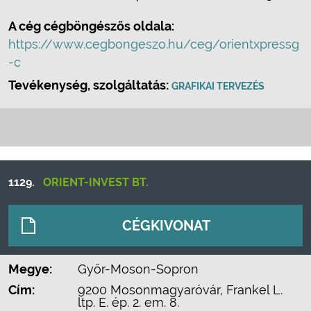
A cég cégböngészős oldala:
https://www.cegbongeszo.hu/ceg/orientxpressg
-c
Tevékenység, szolgáltatás:
GRAFIKAI TERVEZÉS
1129.
ORIENT-INVEST BT.
CÉGKIVONAT
Megye:
Győr-Moson-Sopron
Cím:
9200 Mosonmagyaróvár, Frankel L.
ltp. E. ép. 2. em. 8.