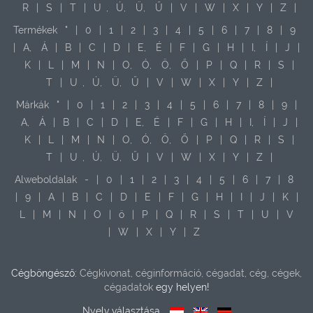
R
|
S
|
T
|
U
,
Ú,
Ü,
Ű
|
V
|
W
|
X
|
Y
|
Z
|
Termékek
"
|
0
|
1
|
2
|
3
|
4
|
5
|
6
|
7
|
8
|
9
|
A,
Á
|
B
|
C
|
D
|
E,
É
|
F
|
G
|
H
|
I,
Í
|
J
|
K
|
L
|
M
|
N
|
O,
Ó,
Ö,
Ő
|
P
|
Q
|
R
|
S
|
T
|
U
,
Ú,
Ü,
Ű
|
V
|
W
|
X
|
Y
|
Z
|
Márkák
"
|
0
|
1
|
2
|
3
|
4
|
5
|
6
|
7
|
8
|
9
|
A,
Á
|
B
|
C
|
D
|
E,
É
|
F
|
G
|
H
|
I,
Í
|
J
|
K
|
L
|
M
|
N
|
O,
Ó,
Ö,
Ő
|
P
|
Q
|
R
|
S
|
T
|
U
,
Ú,
Ü,
Ű
|
V
|
W
|
X
|
Y
|
Z
|
Alweboldalak
-
|
0
|
1
|
2
|
3
|
4
|
5
|
6
|
7
|
8
|
9
|
A
|
B
|
C
|
D
|
E
|
F
|
G
|
H
|
I
|
J
|
K
|
L
|
M
|
N
|
O
|
ö
|
P
|
Q
|
R
|
S
|
T
|
U
|
V
|
W
|
X
|
Y
|
Z
Cégböngésző:
Cégkivonat, céginformáció, cégadat, cég, cégek,
cégadatok
egy helyen!
Nyelv választása