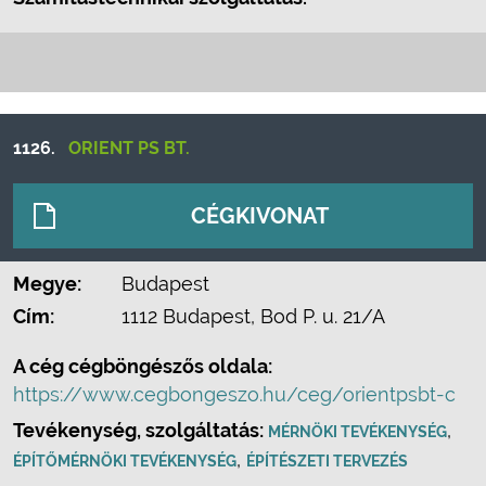
1126.
ORIENT PS BT.
CÉGKIVONAT
Megye:
Budapest
Cím:
1112 Budapest, Bod P. u. 21/A
A cég cégböngészős oldala:
https://www.cegbongeszo.hu/ceg/orientpsbt-c
Tevékenység, szolgáltatás:
,
MÉRNÖKI TEVÉKENYSÉG
,
ÉPÍTŐMÉRNÖKI TEVÉKENYSÉG
ÉPÍTÉSZETI TERVEZÉS