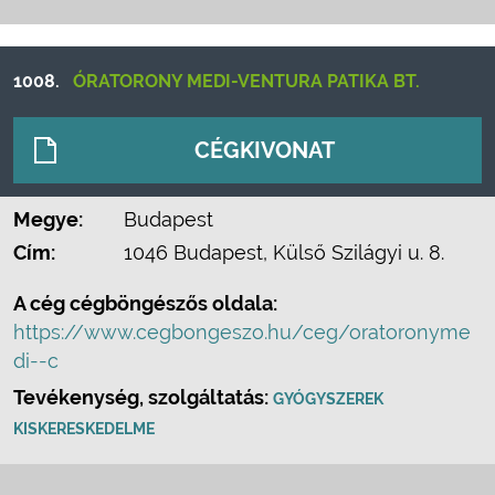
1008.
ÓRATORONY MEDI-VENTURA PATIKA BT.
CÉGKIVONAT
Megye:
Budapest
Cím:
1046 Budapest, Külső Szilágyi u. 8.
A cég cégböngészős oldala:
https://www.cegbongeszo.hu/ceg/oratoronyme
di--c
Tevékenység, szolgáltatás:
GYÓGYSZEREK
KISKERESKEDELME