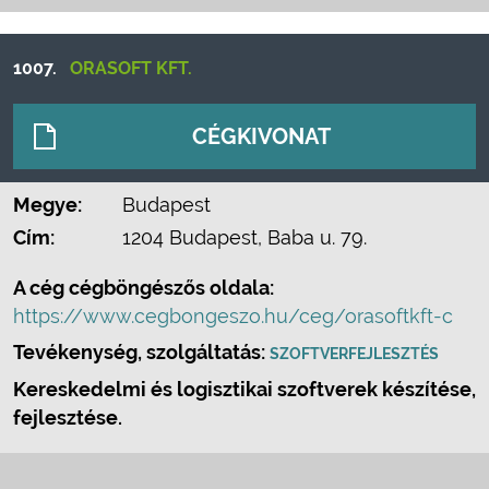
1007.
ORASOFT KFT.
CÉGKIVONAT
Megye:
Budapest
Cím:
1204 Budapest, Baba u. 79.
A cég cégböngészős oldala:
https://www.cegbongeszo.hu/ceg/orasoftkft-c
Tevékenység, szolgáltatás:
SZOFTVERFEJLESZTÉS
Kereskedelmi és logisztikai szoftverek készítése,
fejlesztése.