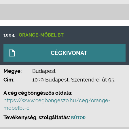
1003.
ORANGE-MŐBEL BT.
CÉGKIVONAT
Megye:
Budapest
Cím:
1039 Budapest, Szentendrei út 95.
A cég cégböngészős oldala:
https://www.cegbongeszo.hu/ceg/orange-
mobelbt-c
Tevékenység, szolgáltatás:
BÚTOR