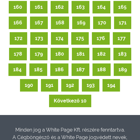
160
161
162
163
164
165
166
167
168
169
170
171
172
173
174
175
176
177
178
179
180
181
182
183
184
185
186
187
188
189
190
191
192
193
194
Következő 10
Minden jog a White Page Kft. részére fenntartva.
A Cégböngésző és a White Page jogvédett nevek,