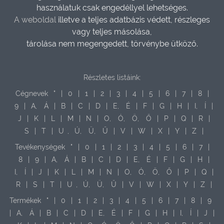
használatuk csak engedéllyel lehetséges.
A weboldal
illetve a teljes adatbázis védett, részleges
vagy teljes másolása,
tárolása nem megengedett, törvénybe ütköző.
Részletes listáink:
Cégnevek
"
|
0
|
1
|
2
|
3
|
4
|
5
|
6
|
7
|
8
|
9
|
A,
Á
|
B
|
C
|
D
|
E,
É
|
F
|
G
|
H
|
I,
Í
|
J
|
K
|
L
|
M
|
N
|
O,
Ó,
Ö,
Ő
|
P
|
Q
|
R
|
S
|
T
|
U
,
Ú,
Ü,
Ű
|
V
|
W
|
X
|
Y
|
Z
|
Tevékenységek
"
|
0
|
1
|
2
|
3
|
4
|
5
|
6
|
7
|
8
|
9
|
A,
Á
|
B
|
C
|
D
|
E,
É
|
F
|
G
|
H
|
I,
Í
|
J
|
K
|
L
|
M
|
N
|
O,
Ó,
Ö,
Ő
|
P
|
Q
|
R
|
S
|
T
|
U
,
Ú,
Ü,
Ű
|
V
|
W
|
X
|
Y
|
Z
|
Termékek
"
|
0
|
1
|
2
|
3
|
4
|
5
|
6
|
7
|
8
|
9
|
A,
Á
|
B
|
C
|
D
|
E,
É
|
F
|
G
|
H
|
I,
Í
|
J
|