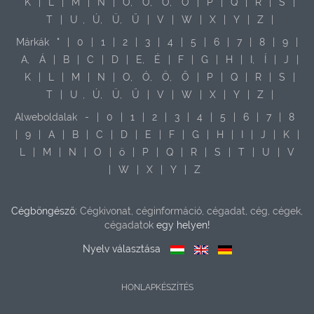
K
|
L
|
M
|
N
|
O,
Ó,
Ö,
Ő
|
P
|
Q
|
R
|
S
|
T
|
U
,
Ú,
Ü,
Ű
|
V
|
W
|
X
|
Y
|
Z
|
Márkák
"
|
0
|
1
|
2
|
3
|
4
|
5
|
6
|
7
|
8
|
9
|
A,
Á
|
B
|
C
|
D
|
E,
É
|
F
|
G
|
H
|
I,
Í
|
J
|
K
|
L
|
M
|
N
|
O,
Ó,
Ö,
Ő
|
P
|
Q
|
R
|
S
|
T
|
U
,
Ú,
Ü,
Ű
|
V
|
W
|
X
|
Y
|
Z
|
Alweboldalak
-
|
0
|
1
|
2
|
3
|
4
|
5
|
6
|
7
|
8
|
9
|
A
|
B
|
C
|
D
|
E
|
F
|
G
|
H
|
I
|
J
|
K
|
L
|
M
|
N
|
O
|
ö
|
P
|
Q
|
R
|
S
|
T
|
U
|
V
|
W
|
X
|
Y
|
Z
Cégböngésző:
Cégkivonat, céginformáció, cégadat, cég, cégek,
cégadatok
egy helyen!
Nyelv választása
HONLAPKÉSZÍTÉS