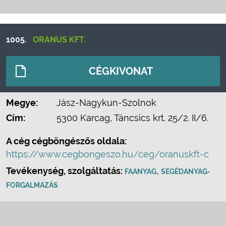
1005.
ORANUS KFT.
CÉGKIVONAT
Megye:
Jász-Nagykun-Szolnok
Cím:
5300 Karcag, Táncsics krt. 25/2. II/6.
A cég cégböngészős oldala:
https://www.cegbongeszo.hu/ceg/oranuskft-c
Tevékenység, szolgáltatás:
,
FAANYAG
SEGÉDANYAG-
FORGALMAZÁS