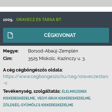
1009.
ORAVECZ ÉS TÁRSA BT.
CÉGKIVONAT
Megye:
Borsod-Abaúj-Zemplén
Cím:
3525 Miskolc, Kazinczy u. 3.
A cég cégböngészős oldala:
https://www.cegbongeszo.hu/ceg/oraveczestars
-c
Tevékenység, szolgáltatás:
ÉLELMISZEREK
,
,
KISKERESKEDELME
VEGYI ÁRUK KISKERESKEDELME
ZÖLDSÉG, GYÜMÖLCS KISKERESKEDELME