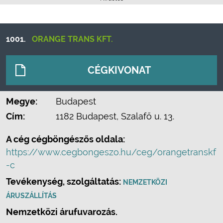
1001.
ORANGE TRANS KFT.
CÉGKIVONAT
Megye:
Budapest
Cím:
1182 Budapest, Szalafő u. 13.
A cég cégböngészős oldala:
https://www.cegbongeszo.hu/ceg/orangetranskf
-c
Tevékenység, szolgáltatás:
NEMZETKÖZI
ÁRUSZÁLLÍTÁS
Nemzetközi árufuvarozás.