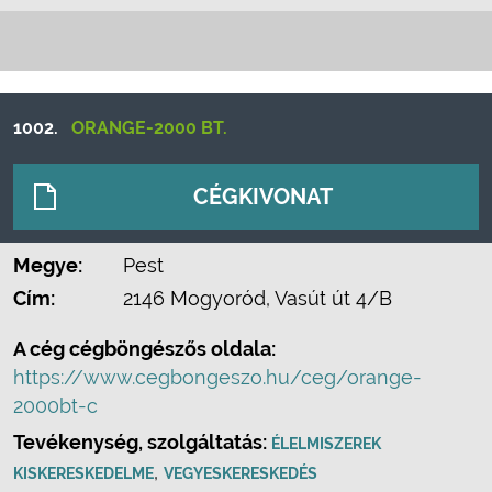
1002.
ORANGE-2000 BT.
CÉGKIVONAT
Megye:
Pest
Cím:
2146 Mogyoród, Vasút út 4/B
A cég cégböngészős oldala:
https://www.cegbongeszo.hu/ceg/orange-
2000bt-c
Tevékenység, szolgáltatás:
ÉLELMISZEREK
,
KISKERESKEDELME
VEGYESKERESKEDÉS